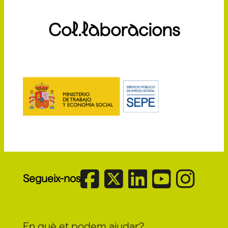
Col.laboracions
Segueix-nos
En què et podem ajudar?