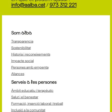
info@aalba.cat
/
973 312 221
Som alba
Transparencia
Sostenibilitat
Historia i reconeixements
Impacte social
Persones amb empenta
Aliances
Serveis a les persones
Àmbit educatiu i terapèutic
Salut i el benestar
Formació, inserció laboral i treball
Inclusió a la comunitat