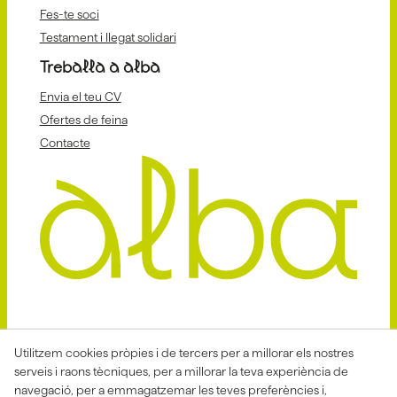
Fes-te soci
Testament i llegat solidari
Treballa a alba
Envia el teu CV
Ofertes de feina
Contacte
Avis Legal
Politica Privacitat
Utilitzem cookies pròpies i de tercers per a millorar els nostres
serveis i raons tècniques, per a millorar la teva experiència de
Política de Cookies
Condicions de venda
navegació, per a emmagatzemar les teves preferències i,