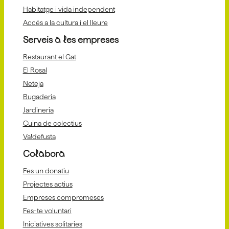
Habitatge i vida independent
Accés a la cultura i el lleure
Serveis a les empreses
Restaurant el Gat
El Rosal
Neteja
Bugaderia
Jardineria
Cuina de colectius
Va!defusta
Colabora
Fes un donatiu
Projectes actius
Empreses compromeses
Fes-te voluntari
Iniciatives solitaries