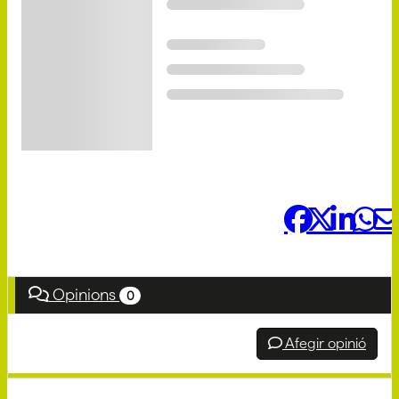
Comparteix-ho:
Opinions
0
Afegir opinió