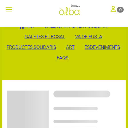
Toggle nav
Toggle navigation
0
INICI
CALENDARI ADVENT SOLIDARI
GALETES EL ROSAL
VA DE FUSTA
PRODUCTES SOLIDARIS
ART
ESDEVENIMENTS
FAQS