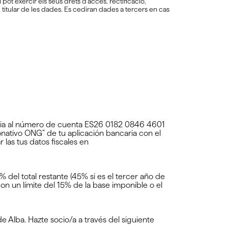
pot exercir els seus drets d’accés, rectificació,
el titular de les dades. Es cediran dades a tercers en cas
aria al número de cuenta ES26 0182 0846 4601
ativo ONG” de tu aplicación bancaria con el
 las tus datos fiscales en
del total restante (45% si es el tercer año de
n un límite del 15% de la base imponible o el
 Alba. Hazte socio/a a través del siguiente