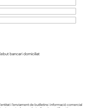
Rebut bancari domiciliat
ntitat i l’enviament de butlletins i informació comercial