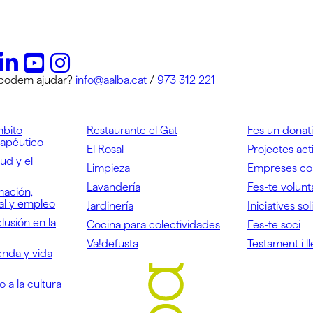
 podem ajudar?
info@aalba.cat
/
973 312 221
mbito
Restaurante el Gat
Fes un donat
rapéutico
El Rosal
Projectes act
ud y el
Limpieza
Empreses c
Lavandería
Fes-te volunt
mación,
ral y empleo
Jardinería
Iniciatives sol
lusión en la
Cocina para colectividades
Fes-te soci
Va!defusta
Testament i ll
enda y vida
 a la cultura