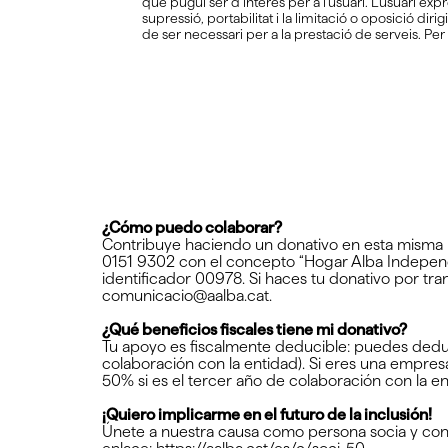
que pugui ser d’interès per a l’usuari. L’usuari ex
supressió, portabilitat i la limitació o oposició di
de ser necessari per a la prestació de serveis. Per
¿Cómo puedo colaborar?
Contribuye haciendo un donativo en esta misma 
0151 9302 con el concepto “Hogar Alba Independ
identificador 00978. Si haces tu donativo por tran
comunicacio@aalba.cat.
¿Qué beneficios fiscales tiene mi donativo?
Tu apoyo es fiscalmente deducible: puedes deduci
colaboración con la entidad). Si eres una empres
50% si es el tercer año de colaboración con la en
¡Quiero implicarme en el futuro de la inclusión!
Únete a nuestra causa como persona socia y contr