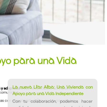
oyo para una Vida
La nueva Llar Alba: Una Vivienda con
a y adaptada
a sus necesidades, un espacio
a comunidad.
Apoyo para una Vida Independiente
as con discapacidad. Este nuevo espacio les
Con tu colaboración, podemos hacer