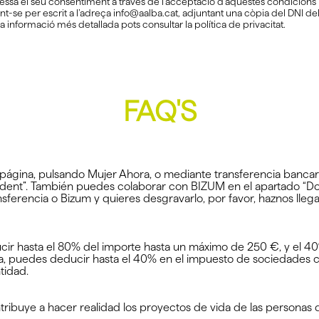
pressa el seu consentiment a través de l’acceptació d’aquestes condicions i 
rigint-se per escrit a l’adreça info@aalba.cat, adjuntant una còpia del DNI d
 a informació més detallada pots consultar la política de privacitat.
FAQ'S
página, pulsando Mujer Ahora, o mediante transferencia banc
ent”. También puedes colaborar con BIZUM en el apartado “Don
sferencia o Bizum y quieres desgravarlo, por favor, haznos llegar
r hasta el 80% del importe hasta un máximo de 250 €, y el 40% 
a, puedes deducir hasta el 40% en el impuesto de sociedades co
tidad.
ibuye a hacer realidad los proyectos de vida de las personas de