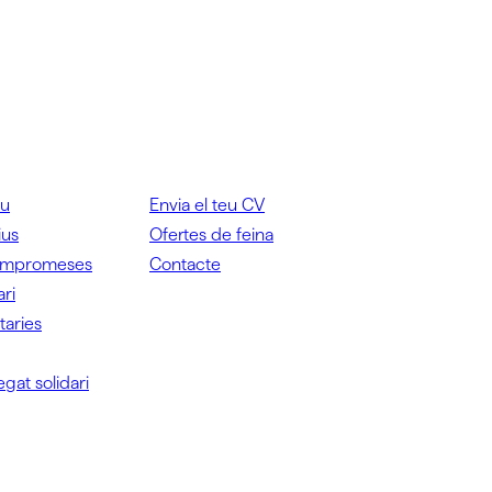
iu
Envia el teu CV
ius
Ofertes de feina
ompromeses
Contacte
ari
itaries
egat solidari