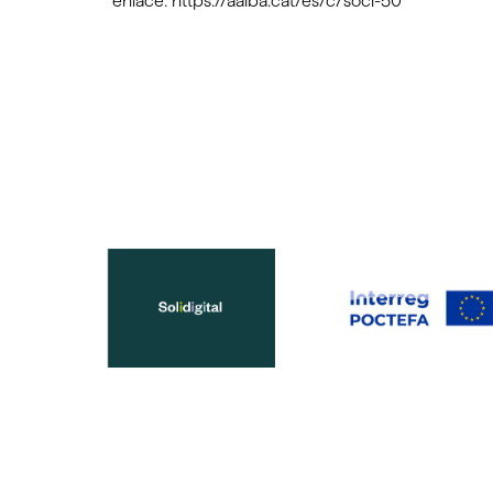
enlace: https://aalba.cat/es/c/soci-50