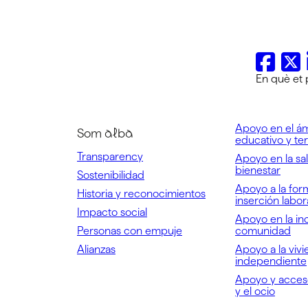
En què et
Apoyo en el á
Som alba
educativo y te
Transparency
Apoyo en la sal
bienestar
Sostenibilidad
Apoyo a la for
Historia y reconocimientos
inserción labo
Impacto social
Apoyo en la inc
Personas con empuje
comunidad
Alianzas
Apoyo a la vivi
independiente
Apoyo y acceso
y el ocio