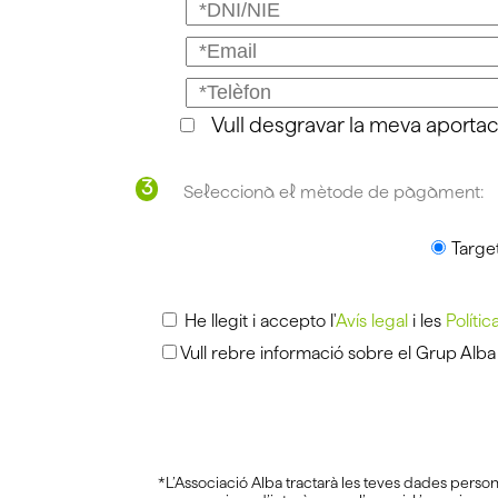
Vull desgravar la meva aportac
3
Selecciona el mètode de pagament:
Targe
He llegit i accepto l'
Avís legal
i les
Polític
Vull rebre informació sobre el Grup Alba
*L’Associació Alba tractarà les teves dades person