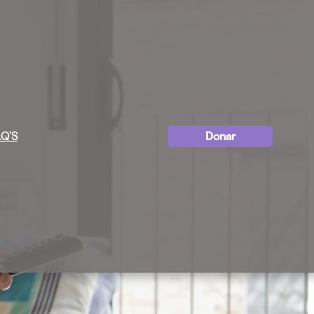
Q'S
Donar