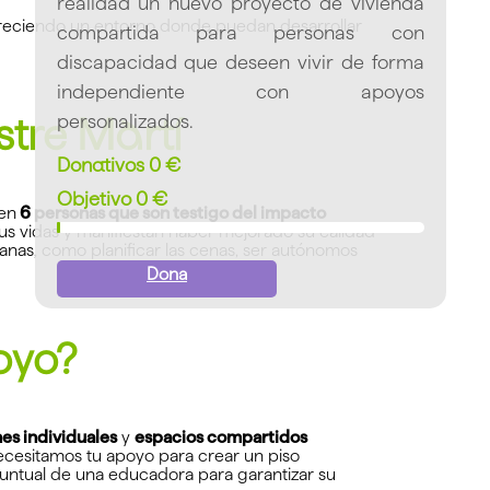
realidad un nuevo proyecto de vivienda
freciendo un entorno donde puedan desarrollar
compartida para personas con
discapacidad que deseen vivir de forma
independiente con apoyos
stre Martí
personalizados.
Donativos
0
€
Objetivo
0
€
ven
6 personas que son testigo del impacto
s vidas y manifiestan haber mejorado su calidad
anas, como planificar las cenas, ser autónomos
Dona
oyo?
es individuales
y
espacios compartidos
ecesitamos tu apoyo para crear un piso
ntual de una educadora para garantizar su