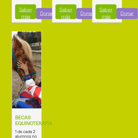
Saber
Saber
Saber
Donar
Donar
Donar
más
más
más
BECAS
EQUINOTERAPIA
1 de cada 2
alumnos no