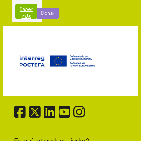
Saber
Donar
más
En què et podem ajudar?