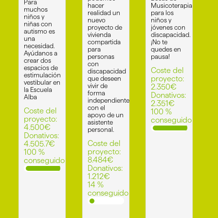
Para
hacer
Musicoterapia
muchos
realidad un
para los
niños y
nuevo
niños y
niñas con
proyecto de
jóvenes con
autismo es
vivienda
discapacidad.
una
compartida
¡No te
necesidad.
para
quedes en
Ayúdanos a
personas
pausa!
crear dos
con
espacios de
Coste del
discapacidad
estimulación
proyecto:
que deseen
vestibular en
vivir de
2.350
€
la Escuela
forma
Donativos:
Alba
independiente
2.351
€
con el
Coste del
100
%
apoyo de un
proyecto:
conseguido
asistente
4.500
€
personal.
Donativos:
Coste del
4.505.7
€
proyecto:
100
%
8.484
€
conseguido
Donativos:
1.212
€
14
%
conseguido