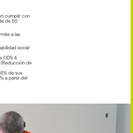
en cumplir con
más de 50
mite a las
bilidad social
los ODS 4
0 (Reducción de
 35% de sus
 a partir del