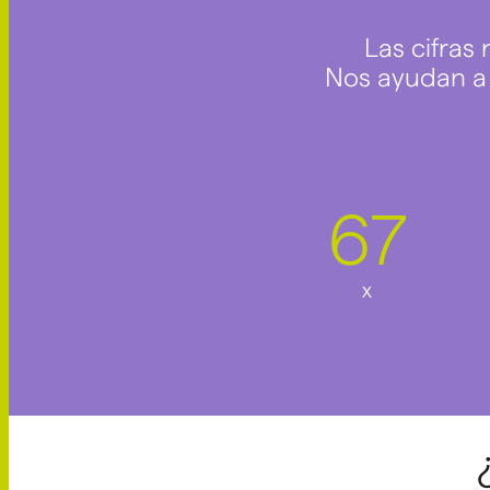
Las cifras
Nos ayudan a p
67
x