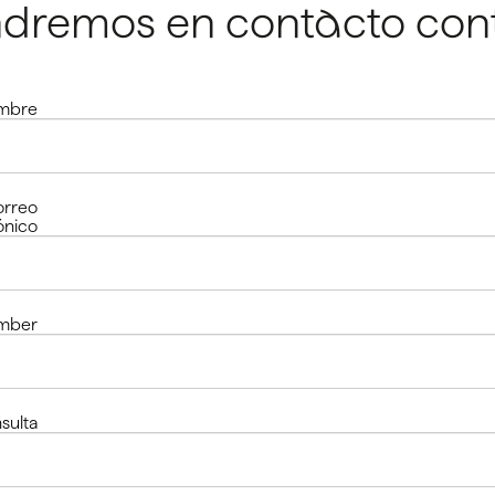
ndremos en contacto conti
mbre
orreo
ónico
mber
sulta