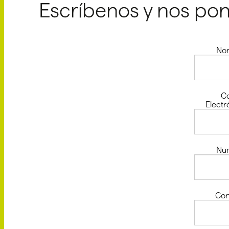
Escríbenos y nos po
No
C
Electr
Nu
Con