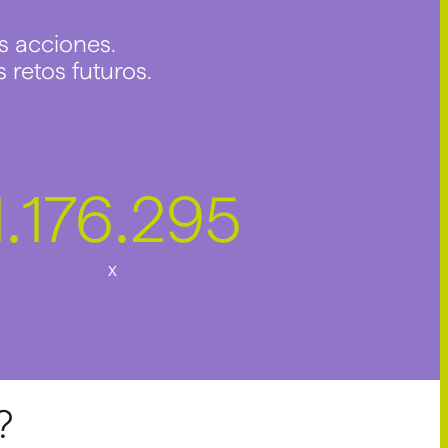
s acciones.
 retos futuros.
1
176
295
.
.
x
?