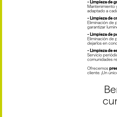
- Limpieza de gr
Mantenimiento y
adaptado a cada
- Limpieza de cr
Eliminación de 
garantizar lumi
- Limpieza de pa
Eliminación de 
dejarlos en con
- Limpieza de e
Servicio periód
comunidades res
Ofrecemos
pre
cliente. ¡Un úni
Be
cu