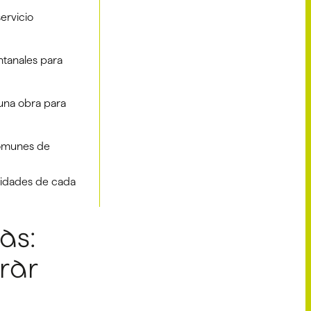
ervicio
ntanales para
 una obra para
comunes de
esidades de cada
as:
rar