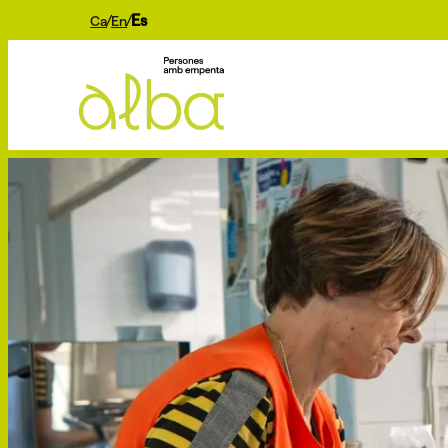
Es
Ca
En