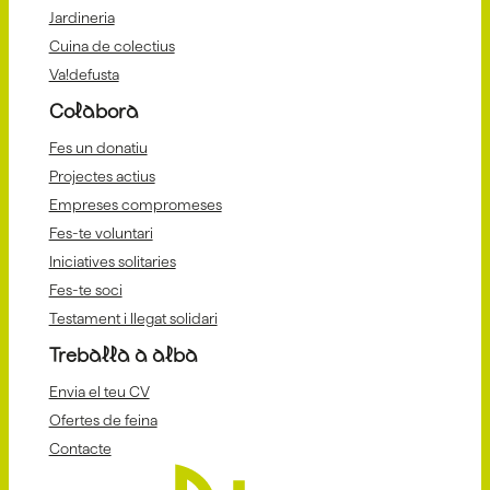
Jardineria
Cuina de colectius
Va!defusta
Colabora
Fes un donatiu
Projectes actius
Empreses compromeses
Fes-te voluntari
Iniciatives solitaries
Fes-te soci
Testament i llegat solidari
Treballa a alba
Envia el teu CV
Ofertes de feina
Contacte