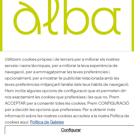
Avis Legal
Politica Privacitat
Utilitzem cookies pròpies i de tercers per a millorar els nostres
serveis i raons tècniques, per a millorar la teva experiència de
Política de Cookies
Condicions de venda
navegació, per a emmagatzemar les teves preferències i,
Declaració d'accessibilitat
opcionalment, per a mostrar-te publicitat relacionada amb les
teves preferències mitjançant l'anàlisi dels teus hàbits de navegació.
Canal de denúncies
Hem inclòs algunes opcions de configuració que et permeten dir-
nos exactament les cookies que prefereixes i les que no. Prem
ACCEPTAR per a consentir totes les cookies. Prem CONFIGURACIÓ
per a decidir les opcions que prefereixes. Per a obtenir més
Aquesta actuació està impulsada i subvencionada pel
Departament d'Empresa i Treball i finançada pel Fons
informació sobre les nostres cookies accedeix a la nostra Política de
Social Europeu com a part de la resposta de la Unió
cookies aquí:
Política de Galetes
Europea a la pandèmia de COVID-19.
Configurar