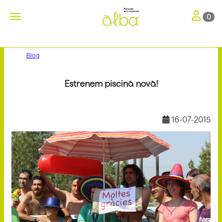
Toggle nav
Toggle navigation
0
Blog
Estrenem piscina nova!
16-07-2015