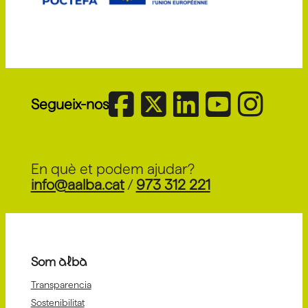
Segueix-nos
En què et podem ajudar?
info@aalba.cat
/
973 312 221
Som alba
Transparencia
Sostenibilitat