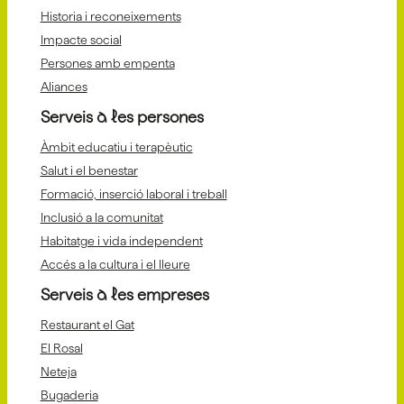
Historia i reconeixements
Impacte social
Persones amb empenta
Aliances
Serveis a les persones
Àmbit educatiu i terapèutic
Salut i el benestar
Formació, inserció laboral i treball
Inclusió a la comunitat
Habitatge i vida independent
Accés a la cultura i el lleure
Serveis a les empreses
Restaurant el Gat
El Rosal
Neteja
Bugaderia