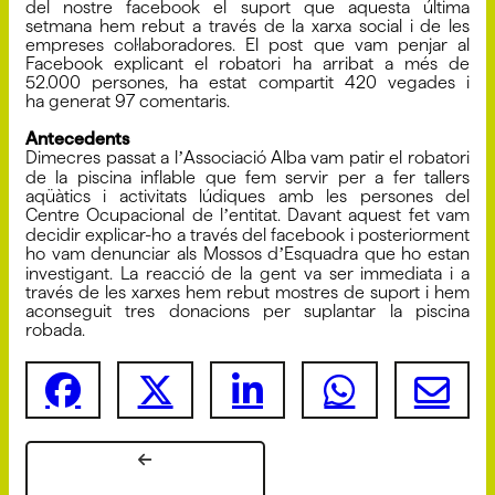
del nostre facebook el suport que aquesta última
setmana hem rebut a través de la xarxa social i de les
empreses col·laboradores. El post que vam penjar al
Facebook explicant el robatori ha arribat a més de
52.000 persones, ha estat compartit 420 vegades i
ha generat 97 comentaris.
Antecedents
Dimecres passat a lʼAssociació Alba vam patir el robatori
de la piscina inflable que fem servir per a fer tallers
aqüàtics i activitats lúdiques amb les persones del
Centre Ocupacional de lʼentitat. Davant aquest fet vam
decidir explicar-ho a través del facebook i posteriorment
ho vam denunciar als Mossos dʼEsquadra que ho estan
investigant. La reacció de la gent va ser immediata i a
través de les xarxes hem rebut mostres de suport i hem
aconseguit tres donacions per suplantar la piscina
robada.