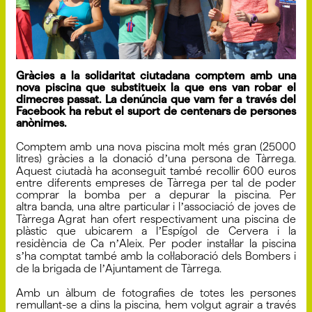
Gràcies a la solidaritat ciutadana comptem amb una
nova piscina que substitueix la que ens van robar el
dimecres passat. La denúncia que vam fer a través del
Facebook ha rebut el suport de centenars de persones
anònimes.
Comptem amb una nova piscina molt més gran (25000
litres) gràcies a la donació dʼuna persona de Tàrrega.
Aquest ciutadà ha aconseguit també recollir 600 euros
entre diferents empreses de Tàrrega per tal de poder
comprar la bomba per a depurar la piscina. Per
altra banda, una altre particular i lʼassociació de joves de
Tàrrega Agrat han ofert respectivament una piscina de
plàstic que ubicarem a lʼEspígol de Cervera i la
residència de Ca nʼAleix. Per poder instal·lar la piscina
sʼha comptat també amb la col·laboració dels Bombers i
de la brigada de lʼAjuntament de Tàrrega.
Amb un àlbum de fotografies de totes les persones
remullant-se a dins la piscina, hem volgut agrair a través