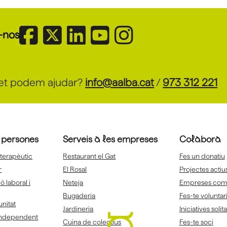
-nos
et podem ajudar?
info@aalba.cat
/
973 312 221
s persones
Serveis a les empreses
Colabora
 terapèutic
Restaurant el Gat
Fes un donatiu
r
El Rosal
Projectes actiu
ó laboral i
Neteja
Empreses co
Bugaderia
Fes-te voluntar
unitat
Jardineria
Iniciatives solit
 independent
Cuina de colectius
Fes-te soci