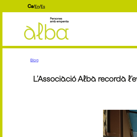
Ca
En
Es
Blog
L’Associació Alba recorda l’e