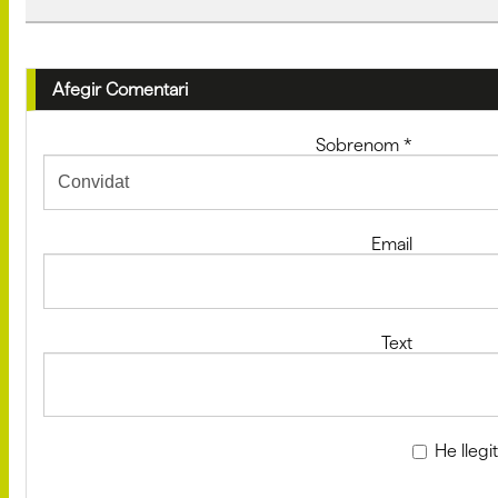
Afegir Comentari
Sobrenom
*
Email
Text
He llegi