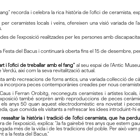
el fang” recorda i celebra la rica història de l'ofici de ceramista, 
r ceramistes locals i veïns, ofereixen una visió variada de l'a
.
guiades de l’exposició realitzades per les persones amb discapacit
a Festa del Bacus i continuarà oberta fins el 15 de desembre, pe
'art i l'ofici de treballar amb el fang"
al seu espai de l'Antic Museu 
Verdú, així com la seva revitalització actual.
ta amb recreacions de forns antics, una variada col·lecció de cànt
tra incorpora peces contemporànies creades per nous ceramistes, 
us i Ferran Orobitg, reconeguts ceramistes i artistes locals
. L'exposició també sorprèn amb reproduccions de peces ceràm
n els anys 50 quan aquest electrodomèstic era novetat i peces
a, que convida els visitants a refrescar les idees introduint-hi e
 ressaltar la història i tradició de l'ofici ceramista, que ha per
a de l'exposició, explica: "Ja fa gairebé tres anys que estem gau
gada més de la vida i de les tradicions del poble. Per això vam 
t a la festa del Bacus."