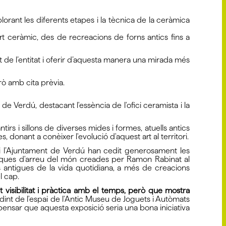
explorant les diferents etapes i la tècnica de la ceràmica
rt ceràmic, des de recreacions de forns antics fins a
at de l’entitat i oferir d’aquesta manera una mirada més
rò amb cita prèvia.
de Verdú, destacant l'essència de l'ofici ceramista i la
irs i sillons de diverses mides i formes, atuells antics
donant a conèixer l'evolució d'aquest art al territori.
, i l’Ajuntament de Verdú han cedit generosament les
iques d'arreu del món creades per Ramon Rabinat al
 antigues de la vida quotidiana, a més de creacions
l cap.
dut visibilitat i pràctica amb el temps, però que mostra
dint de l'espai de l'Antic Museu de Joguets i Autòmats
pensar que aquesta exposició seria una bona iniciativa