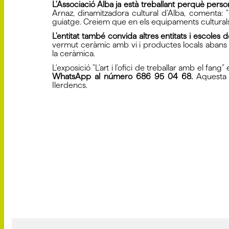
L'Associació Alba ja està treballant perquè person
Arnaz, dinamitzadora cultural d'Alba, comenta:
guiatge. Creiem que en els equipaments culturals i
L'entitat també convida altres entitats i escoles de
vermut ceràmic amb vi i productes locals abans d
la ceràmica.
L'exposició "L'art i l'ofici de treballar amb el fa
WhatsApp al número 686 95 04 68.
Aquesta 
Ilerdencs.