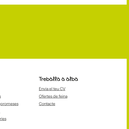
Treballa a alba
Envia el teu CV
s
Ofertes de feina
mpromeses
Contacte
i
aries