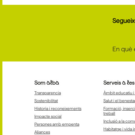
Segueix
En què 
Som alba
Serveis a le
Transparencia
Àmbit educatiu i
Sostenibilitat
Salut i el benesta
Historia i reconeixements
Formació, inserci
treball
Impacte social
Inclusió a la com
Persones amb empenta
Habitatge i vida
Aliances