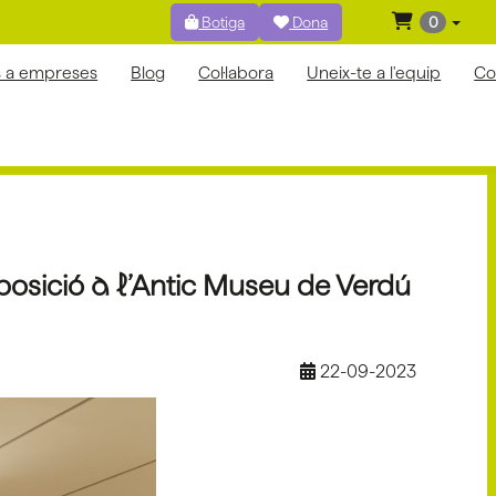
Botiga
Dona
0
s a empreses
Blog
Col·labora
Uneix-te a l'equip
Co
xposició a l’Antic Museu de Verdú
22-09-2023