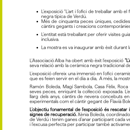
L’exposició “L’art i l’ofici de treballar amb 
negra típica de Verdú.
Més de cinquanta peces úniques, cedides pe
càntirs gegants i creacions contemporànies
L'entitat està treballant per oferir visites 
inclusiva.
La mostra es va inaugurar amb èxit durant l
L'Associació Alba ha obert amb èxit l'exposició
"L
seva relació amb la ceràmica negra tradicional de 
L'exposició ofereix una immersió en l'ofici ceramis
que es feien servir en el dia a dia, A més, la mos
Ramón Boleda, Magí Sambola, Casa Fèlix, Roca Ca
seves peces, enriquint la col·lecció exposada
llarg dels anys, càntirs de nevera concebuts e
experimentals com el càntir gegant de Flavià Boled
L'objectiu fonamental de l'exposició és rescatar i
signes de recuperació.
Xènia Boleda, coordinador
de Verdú i tenim ganes d'anar participant cada ve
i l'excusa perfecta per participar també activamen