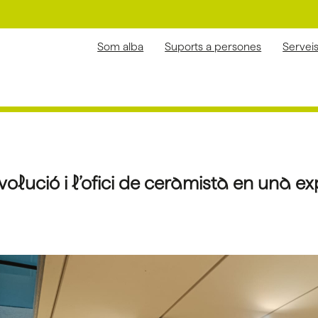
Som alba
Suports a persones
Servei
volució i l’ofici de ceramista en una e