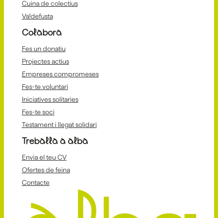
Cuina de colectius
Va!defusta
Colabora
Fes un donatiu
Projectes actius
Empreses compromeses
Fes-te voluntari
Iniciatives solitaries
Fes-te soci
Testament i llegat solidari
Treballa a alba
Envia el teu CV
Ofertes de feina
Contacte