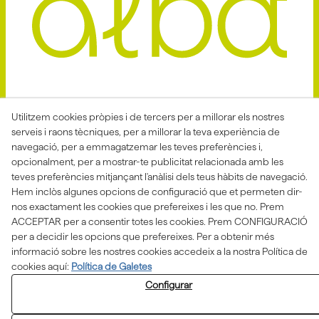
Avis Legal
Politica Privacitat
Utilitzem cookies pròpies i de tercers per a millorar els nostres
serveis i raons tècniques, per a millorar la teva experiència de
Política de Cookies
Condicions de venda
navegació, per a emmagatzemar les teves preferències i,
Declaració d'accessibilitat
opcionalment, per a mostrar-te publicitat relacionada amb les
teves preferències mitjançant l'anàlisi dels teus hàbits de navegació.
Canal de denúncies
Hem inclòs algunes opcions de configuració que et permeten dir-
nos exactament les cookies que prefereixes i les que no. Prem
ACCEPTAR per a consentir totes les cookies. Prem CONFIGURACIÓ
per a decidir les opcions que prefereixes. Per a obtenir més
Aquesta actuació està impulsada i subvencionada pel
Departament d'Empresa i Treball i finançada pel Fons
informació sobre les nostres cookies accedeix a la nostra Política de
Social Europeu com a part de la resposta de la Unió
cookies aquí:
Política de Galetes
Europea a la pandèmia de COVID-19.
Configurar