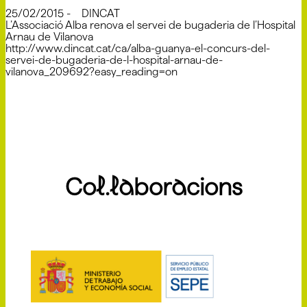
25/02/2015 - DINCAT
L’Associació Alba renova el servei de bugaderia de l’Hospital
Arnau de Vilanova
http://www.dincat.cat/ca/alba-guanya-el-concurs-del-
servei-de-bugaderia-de-l-hospital-arnau-de-
vilanova_209692?easy_reading=on
Col.laboracions