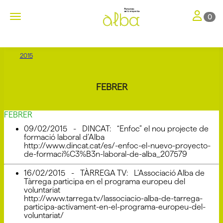
Toggle nav
Toggle navigation
0
2015
FEBRER
FEBRER
09/02/2015 - DINCAT: “Enfoc” el nou projecte de
formació laboral d’Alba
http://www.dincat.cat/es/-enfoc-el-nuevo-proyecto-
de-formaci%C3%B3n-laboral-de-alba_207579
16/02/2015 - TÀRREGA TV: L’Associació Alba de
Tàrrega participa en el programa europeu del
voluntariat
http://www.tarrega.tv/lassociacio-alba-de-tarrega-
participa-activament-en-el-programa-europeu-del-
voluntariat/