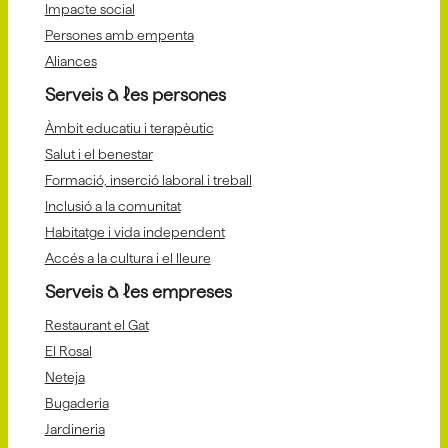
Impacte social
Persones amb empenta
Aliances
Serveis a les persones
Àmbit educatiu i terapèutic
Salut i el benestar
Formació, inserció laboral i treball
Inclusió a la comunitat
Habitatge i vida independent
Accés a la cultura i el lleure
Serveis a les empreses
Restaurant el Gat
El Rosal
Neteja
Bugaderia
Jardineria