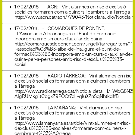
17/02/2015 - ACN: Vint alumnes en risc d’exclusió
social es formaran com a cuiners i cambrers a Tàrrega
http://www.acn.cat/acn/779043/Noticia/audio/Noticia.h
17/02/2015 - COMARQUES DE PONENT:
L’Associació Alba inaugura el Punt de Formació
Incorpora amb un curs d’auxiliar de cuina
http://comarquesdeponent.com/urgell/tarrega/item/11
l-associaci%C3%B3-alba-de-inaugura-el-punt-de-
formaci%C3%B3-incorpora-amb-un-curs-d-auxiliar-de-
cuina-per-a-persones-amb-risc-d-exclusi%C3%B3-
social
17/02/2015 - RÀDIO TÀRREGA: Vint alumnes en risc
d’exclusió social es formaran com a cuiners i cambrers
a Tàrrega
http://www.radiotarrega.cat/Noticia_detall_1/_WbG8N
AIgRUMkg1tCbgxZ9POCt7d_-qIuXZnSqNhtkdffB
17/02/2015 - LA MAÑANA: Vint alumnes en risc
d’exclusió social es formaran com a cuiners i cambrers
a Tàrrega
http://www.lamanyana.es/article/vint-alumnes-en-risc-
dexclusi%C3%B3-social-es-formaran-com-cuiners-i-
cambrers-t%C3%A0rrega