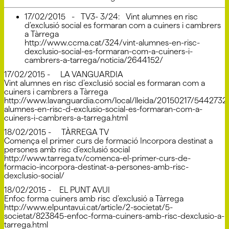
17/02/2015 - TV3- 3/24: Vint alumnes en risc
d’exclusió social es formaran com a cuiners i cambrers
a Tàrrega
http://www.ccma.cat/324/vint-alumnes-en-risc-
dexclusio-social-es-formaran-com-a-cuiners-i-
cambrers-a-tarrega/noticia/2644152/
17/02/2015 - LA VANGUARDIA
Vint alumnes en risc d’exclusió social es formaran com a
cuiners i cambrers a Tàrrega
http://www.lavanguardia.com/local/lleida/20150217/5442732
alumnes-en-risc-d-exclusio-social-es-formaran-com-a-
cuiners-i-cambrers-a-tarrega.html
18/02/2015 - TÀRREGA TV
Comença el primer curs de formació Incorpora destinat a
persones amb risc d’exclusió social
http://www.tarrega.tv/comenca-el-primer-curs-de-
formacio-incorpora-destinat-a-persones-amb-risc-
dexclusio-social/
18/02/2015 - EL PUNT AVUI
Enfoc forma cuiners amb risc d’exclusió a Tàrrega
http://www.elpuntavui.cat/article/2-societat/5-
societat/823845-enfoc-forma-cuiners-amb-risc-dexclusio-a-
tarrega.html