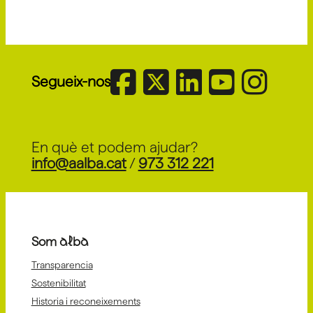
Segueix-nos
En què et podem ajudar?
info@aalba.cat
/
973 312 221
Som alba
Transparencia
Sostenibilitat
Historia i reconeixements