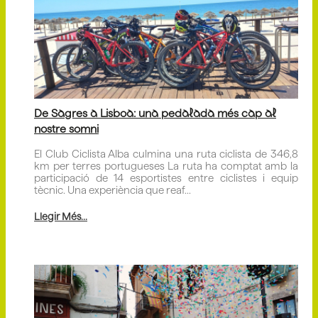
De Sagres a Lisboa: una pedalada més cap al
nostre somni
El Club Ciclista Alba culmina una ruta ciclista de 346,8
km per terres portugueses La ruta ha comptat amb la
participació de 14 esportistes entre ciclistes i equip
tècnic. Una experiència que reaf...
Llegir Més...