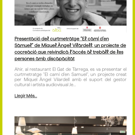
Presentació del curtmetratge “El camí d’en
Samuel” de Miquel Àngel Vilardell, un projecte de
cocreació que reivindica l’accés al treball de les
persones amb discapacitat
Ahir, al restaurant El Gat de Tàrrega, es va presentar el
curtmetratge "El camí d’en Samuel", un projecte creat
per Miquel Àngel Vilardell amb el suport del gestor
cultural i artista audiovisual Je...
Llegir Més...