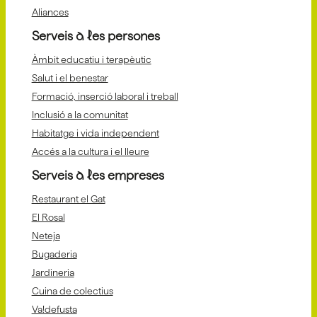
Aliances
Serveis a les persones
Àmbit educatiu i terapèutic
Salut i el benestar
Formació, inserció laboral i treball
Inclusió a la comunitat
Habitatge i vida independent
Accés a la cultura i el lleure
Serveis a les empreses
Restaurant el Gat
El Rosal
Neteja
Bugaderia
Jardineria
Cuina de colectius
Va!defusta