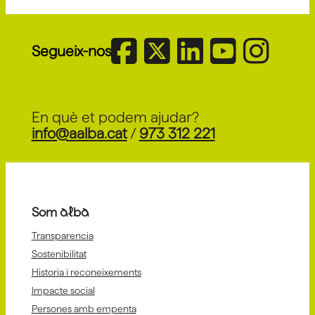
Segueix-nos
En què et podem ajudar?
info@aalba.cat
/
973 312 221
Som alba
Transparencia
Sostenibilitat
Historia i reconeixements
Impacte social
Persones amb empenta