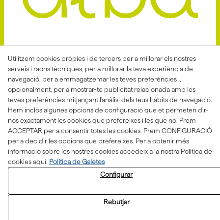
Avis Legal
Politica Privacitat
Utilitzem cookies pròpies i de tercers per a millorar els nostres
serveis i raons tècniques, per a millorar la teva experiència de
Política de Cookies
Condicions de venda
navegació, per a emmagatzemar les teves preferències i,
Declaració d'accessibilitat
opcionalment, per a mostrar-te publicitat relacionada amb les
teves preferències mitjançant l'anàlisi dels teus hàbits de navegació.
Canal de denúncies
Hem inclòs algunes opcions de configuració que et permeten dir-
nos exactament les cookies que prefereixes i les que no. Prem
ACCEPTAR per a consentir totes les cookies. Prem CONFIGURACIÓ
per a decidir les opcions que prefereixes. Per a obtenir més
Aquesta actuació està impulsada i subvencionada pel
Departament d'Empresa i Treball i finançada pel Fons
informació sobre les nostres cookies accedeix a la nostra Política de
Social Europeu com a part de la resposta de la Unió
cookies aquí:
Política de Galetes
Europea a la pandèmia de COVID-19.
Configurar
Rebutjar