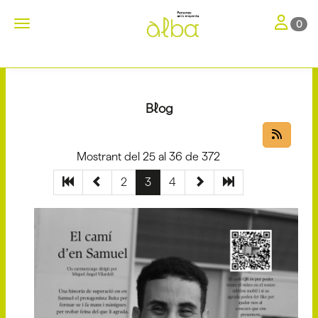
Toggle nav
Toggle navigation
0
Blog
Mostrant del 25 al 36 de 372
2
3
4