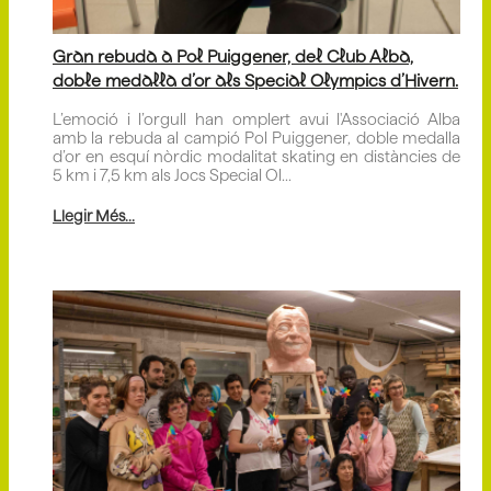
Gran rebuda a Pol Puiggener, del Club Alba,
doble medalla d’or als Special Olympics d’Hivern.
L’emoció i l’orgull han omplert avui l'Associació Alba
amb la rebuda al campió Pol Puiggener, doble medalla
d’or en esquí nòrdic modalitat skating en distàncies de
5 km i 7,5 km als Jocs Special Ol...
Llegir Més...