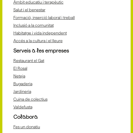
Àmbit educatiu i terapèutic
Salut i el benestar
Formació, inserció laboral i treball
Inclusió a la comunitat
Habitatge i vida independent
Accés a la cultura i el lleure
Serveis a les empreses
Restaurant el Gat
El Rosal
Neteja
Bugaderia
Jardineria
Cuina de colectius
Va!defusta
Colabora
Fes un donatiu