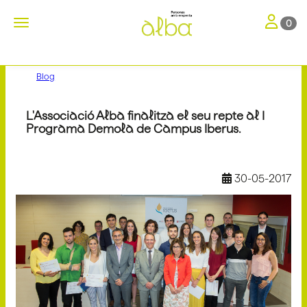
Toggle nav
Toggle navigation
0
Blog
L'Associació Alba finalitza el seu repte al I
Programa Demola de Campus Iberus.
30-05-2017