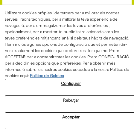
Avis Legal
Politica Privacitat
Utilitzem cookies pròpies i de tercers per a millorar els nostres
serveis i raons tècniques, per a millorar la teva experiència de
Política de Cookies
Condicions de venda
navegació, per a emmagatzemar les teves preferències i,
Declaració d'accessibilitat
opcionalment, per a mostrar-te publicitat relacionada amb les
teves preferències mitjançant l'anàlisi dels teus hàbits de navegació.
Canal de denúncies
Hem inclòs algunes opcions de configuració que et permeten dir-
nos exactament les cookies que prefereixes i les que no. Prem
ACCEPTAR per a consentir totes les cookies. Prem CONFIGURACIÓ
per a decidir les opcions que prefereixes. Per a obtenir més
Aquesta actuació està impulsada i subvencionada pel
Departament d'Empresa i Treball i finançada pel Fons
informació sobre les nostres cookies accedeix a la nostra Política de
Social Europeu com a part de la resposta de la Unió
cookies aquí:
Política de Galetes
Europea a la pandèmia de COVID-19.
Configurar
Rebutjar
Acceptar
© 08/2026 ASSOCIACIÓ ALBA - Tots els drets reservats.