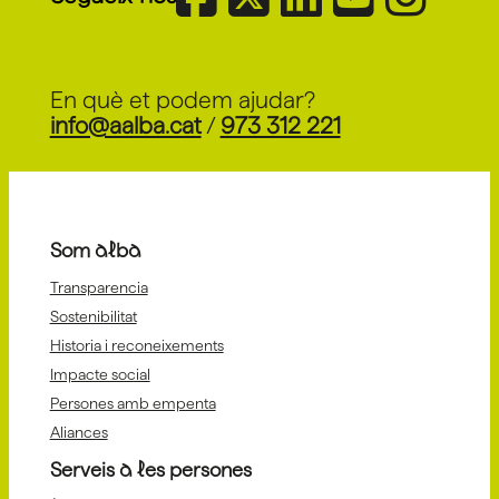
En què et podem ajudar?
info@aalba.cat
/
973 312 221
Som alba
Transparencia
Sostenibilitat
Historia i reconeixements
Impacte social
Persones amb empenta
Aliances
Serveis a les persones