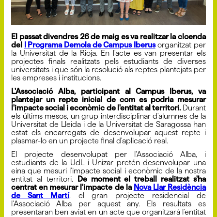
El passat divendres 26 de maig es va realitzar la cloenda
del
I Programa Demola de Campus Iberus
organitzat per
la Universitat de la Rioja. En l'acte es van presentar els
projectes finals realitzats pels estudiants de diverses
universitats i que són la resolució als reptes plantejats per
les empreses i institucions.
L'Associació Alba, participant al Campus Iberus, va
plantejar un repte inicial de com es podria mesurar
l'impacte social i econòmic de l'entitat al territori.
Durant
els últims mesos, un grup interdisciplinar d'alumnes de la
Universitat de Lleida i de la Universitat de Saragossa han
estat els encarregats de desenvolupar aquest repte i
plasmar-lo en un projecte final d'aplicació real.
El projecte desenvolupat per l'Associació Alba, i
estudiants de la UdL i Unizar pretén desenvolupar una
eina que mesuri l'impacte social i econòmic de la nostra
entitat al territori.
De moment el treball realitzat s'ha
centrat en mesurar l'impacte de la
Nova Llar Residència
de Sant Martí
, el gran projecte residencial de
l'Associació Alba per aquest any. Els resultats es
presentaran ben aviat en un acte que organitzarà l'entitat