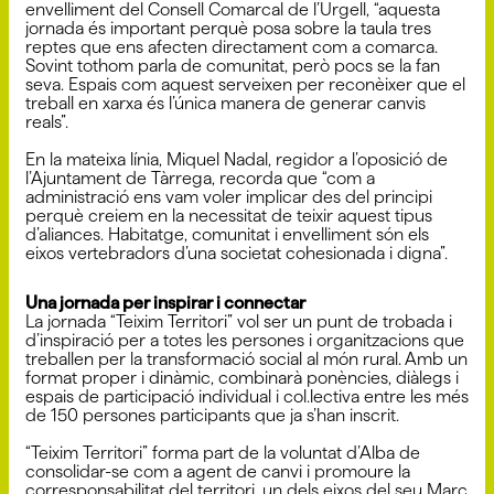
envelliment del Consell Comarcal de l’Urgell, “aquesta
jornada és important perquè posa sobre la taula tres
reptes que ens afecten directament com a comarca.
Sovint tothom parla de comunitat, però pocs se la fan
seva. Espais com aquest serveixen per reconèixer que el
treball en xarxa és l’única manera de generar canvis
reals”.
En la mateixa línia, Miquel Nadal, regidor a l’oposició de
l’Ajuntament de Tàrrega, recorda que “com a
administració ens vam voler implicar des del principi
perquè creiem en la necessitat de teixir aquest tipus
d’aliances. Habitatge, comunitat i envelliment són els
eixos vertebradors d’una societat cohesionada i digna”.
Una jornada per inspirar i connectar
La jornada “Teixim Territori” vol ser un punt de trobada i
d’inspiració per a totes les persones i organitzacions que
treballen per la transformació social al món rural. Amb un
format proper i dinàmic, combinarà ponències, diàlegs i
espais de participació individual i col.lectiva entre les més
de 150 persones participants que ja s’han inscrit.
“Teixim Territori” forma part de la voluntat d’Alba de
consolidar-se com a agent de canvi i promoure la
corresponsabilitat del territori, un dels eixos del seu Marc