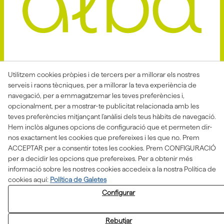
Avis Legal
Politica Privacitat
Utilitzem cookies pròpies i de tercers per a millorar els nostres
serveis i raons tècniques, per a millorar la teva experiència de
Política de Cookies
Condicions de venda
navegació, per a emmagatzemar les teves preferències i,
Declaració d'accessibilitat
opcionalment, per a mostrar-te publicitat relacionada amb les
teves preferències mitjançant l'anàlisi dels teus hàbits de navegació.
Canal de denúncies
Hem inclòs algunes opcions de configuració que et permeten dir-
nos exactament les cookies que prefereixes i les que no. Prem
ACCEPTAR per a consentir totes les cookies. Prem CONFIGURACIÓ
per a decidir les opcions que prefereixes. Per a obtenir més
Aquesta actuació està impulsada i subvencionada pel
Departament d'Empresa i Treball i finançada pel Fons
informació sobre les nostres cookies accedeix a la nostra Política de
Social Europeu com a part de la resposta de la Unió
cookies aquí:
Política de Galetes
Europea a la pandèmia de COVID-19.
Configurar
Rebutjar