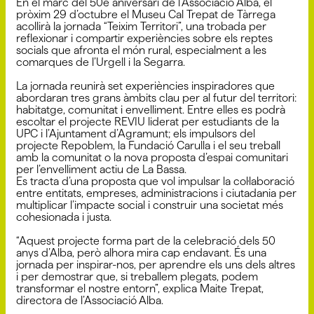
En el marc del 50è aniversari de l’Associació Alba, el
pròxim 29 d’octubre el Museu Cal Trepat de Tàrrega
acollirà la jornada “Teixim Territori”, una trobada per
reflexionar i compartir experiències sobre els reptes
socials que afronta el món rural, especialment a les
comarques de l’Urgell i la Segarra.
La jornada reunirà set experiències inspiradores que
abordaran tres grans àmbits clau per al futur del territori:
habitatge, comunitat i envelliment. Entre elles es podrà
escoltar el projecte REVIU liderat per estudiants de la
UPC i l’Ajuntament d’Agramunt; els impulsors del
projecte Repoblem, la Fundació Carulla i el seu treball
amb la comunitat o la nova proposta d’espai comunitari
per l’envelliment actiu de La Bassa.
Es tracta d’una proposta que vol impulsar la col·laboració
entre entitats, empreses, administracions i ciutadania per
multiplicar l’impacte social i construir una societat més
cohesionada i justa.
“Aquest projecte forma part de la celebració dels 50
anys d’Alba, però alhora mira cap endavant. És una
jornada per inspirar-nos, per aprendre els uns dels altres
i per demostrar que, si treballem plegats, podem
transformar el nostre entorn”, explica Maite Trepat,
directora de l’Associació Alba.