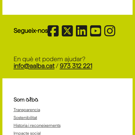
Segueix-nos
En què et podem ajudar?
info@aalba.cat
/
973 312 221
Som alba
Transparencia
Sostenibilitat
Historia i reconeixements
Impacte social