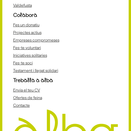
Va!defusta
Colabora
Fes un donatiu
Projectes actius
Empreses compromeses
Fes-te voluntari
Iniciatives solitaries
Fes-te soci
Testament i llegat solidari
Treballa a alba
Envia el teu CV
Ofertes de feina
Contacte