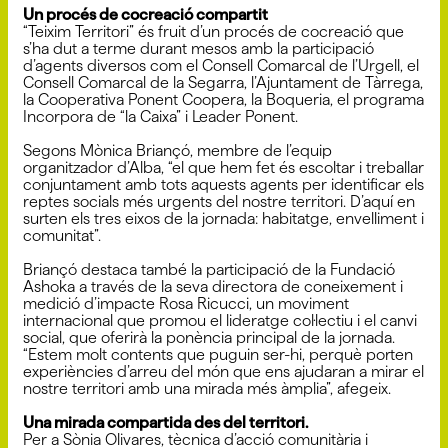
Un procés de cocreació compartit
“Teixim Territori” és fruit d’un procés de cocreació que
s’ha dut a terme durant mesos amb la participació
d’agents diversos com el Consell Comarcal de l’Urgell, el
Consell Comarcal de la Segarra, l’Ajuntament de Tàrrega,
la Cooperativa Ponent Coopera, la Boqueria, el programa
Incorpora de “la Caixa” i Leader Ponent.
Segons Mònica Briançó, membre de l’equip
organitzador d’Alba, “el que hem fet és escoltar i treballar
conjuntament amb tots aquests agents per identificar els
reptes socials més urgents del nostre territori. D’aquí en
surten els tres eixos de la jornada: habitatge, envelliment i
comunitat”.
Briançó destaca també la participació de la Fundació
Ashoka a través de la seva directora de coneixement i
medició d’impacte Rosa Ricucci, un moviment
internacional que promou el lideratge col·lectiu i el canvi
social, que oferirà la ponència principal de la jornada.
“Estem molt contents que puguin ser-hi, perquè porten
experiències d’arreu del món que ens ajudaran a mirar el
nostre territori amb una mirada més àmplia”, afegeix.
Una mirada compartida des del territori.
Per a Sònia Olivares, tècnica d’acció comunitària i