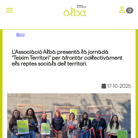
Toggle nav
Toggle navigation
0
Blog
L’Associació Alba presenta la jornada
“Teixim Territori” per afrontar col·lectivament
els reptes socials del territori.
17-10-2025