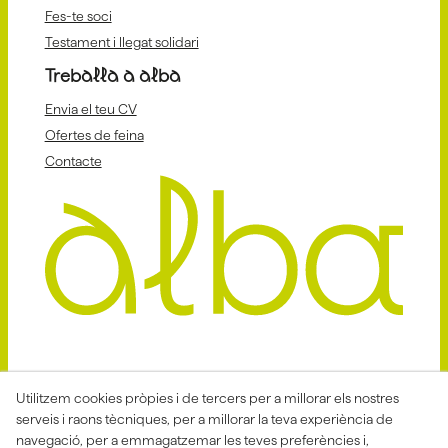
Fes-te soci
Testament i llegat solidari
Treballa a alba
Envia el teu CV
Ofertes de feina
Contacte
Avis Legal
Politica Privacitat
Utilitzem cookies pròpies i de tercers per a millorar els nostres
serveis i raons tècniques, per a millorar la teva experiència de
Política de Cookies
Condicions de venda
navegació, per a emmagatzemar les teves preferències i,