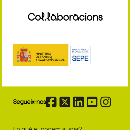
Col.laboracions
Segueix-nos
En què et podem ajudar?