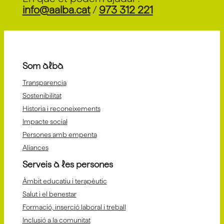
info@aalba.cat
/
973 312 221
Som alba
Transparencia
Sostenibilitat
Historia i reconeixements
Impacte social
Persones amb empenta
Aliances
Serveis a les persones
Àmbit educatiu i terapèutic
Salut i el benestar
Formació, inserció laboral i treball
Inclusió a la comunitat