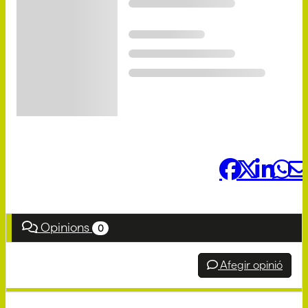
Comparteix-ho:
Opinions
0
Afegir opinió