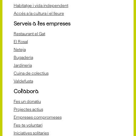
Habitatge i vida independent
Accés a la cultura i el lleure
Serveis a les empreses
Restaurant el Gat
El Rosal
Neteja
Bugaderia
Jardineria
Cuina de colectius
Va!defusta
Colabora
Fes un donatiu
Projectes actius
Empreses compromeses
Fes-te voluntari
Iniciatives solitaries