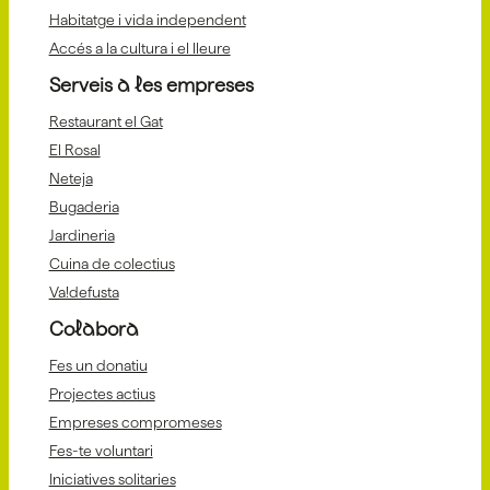
Habitatge i vida independent
Accés a la cultura i el lleure
Serveis a les empreses
Restaurant el Gat
El Rosal
Neteja
Bugaderia
Jardineria
Cuina de colectius
Va!defusta
Colabora
Fes un donatiu
Projectes actius
Empreses compromeses
Fes-te voluntari
Iniciatives solitaries