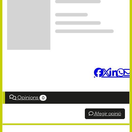
Comparteix-ho:
Opinions
0
Afegir opinió