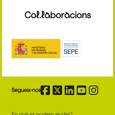
Col.laboracions
Segueix-nos
En què et podem ajudar?