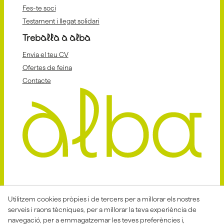
Fes-te soci
Testament i llegat solidari
Treballa a alba
Envia el teu CV
Ofertes de feina
Contacte
Avis Legal
Politica Privacitat
Utilitzem cookies pròpies i de tercers per a millorar els nostres
serveis i raons tècniques, per a millorar la teva experiència de
Política de Cookies
Condicions de venda
navegació, per a emmagatzemar les teves preferències i,