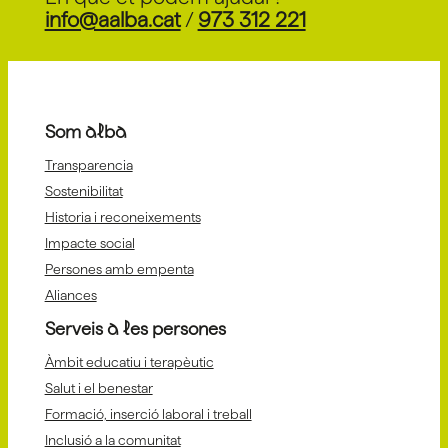
info@aalba.cat
/
973 312 221
Som alba
Transparencia
Sostenibilitat
Historia i reconeixements
Impacte social
Persones amb empenta
Aliances
Serveis a les persones
Àmbit educatiu i terapèutic
Salut i el benestar
Formació, inserció laboral i treball
Inclusió a la comunitat