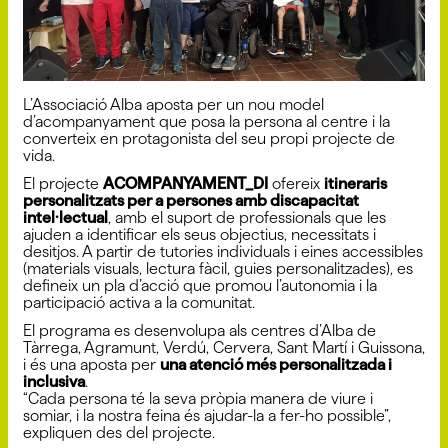
L’Associació Alba aposta per un nou model
d’acompanyament que posa la persona al centre i la
converteix en protagonista del seu propi projecte de
vida.
El projecte
ACOMPANYAMENT_DI
ofereix
itineraris
personalitzats per a persones amb discapacitat
intel·lectual
, amb el suport de professionals que les
ajuden a identificar els seus objectius, necessitats i
desitjos. A partir de tutories individuals i eines accessibles
(materials visuals, lectura fàcil, guies personalitzades), es
defineix un pla d’acció que promou l’autonomia i la
participació activa a la comunitat.
El programa es desenvolupa als centres d’Alba de
Tàrrega, Agramunt, Verdú, Cervera, Sant Martí i Guissona,
i és una aposta per
una atenció més personalitzada i
inclusiva
.
“Cada persona té la seva pròpia manera de viure i
somiar, i la nostra feina és ajudar-la a fer-ho possible”,
expliquen des del projecte.