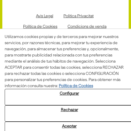
Avis Legal
Politica Privacitat
Política de Cookies
Condicions de venda
Utilizamos cookies propias y de terceros para mejorar nuestros
Declaració d'accessibilitat
servicios, por razones técnicas, para mejorar tu experiencia de
Canal de denuncias
navegación, para almacenar tus preferencias y, opcionalmente,
para mostrarte publicidad relacionada con tus preferencias
mediante el análisis de tus hábitos de navegación. Selecciona
ACEPTAR para consentir todas las cookies, selecciona RECHAZAR
Aquesta actuació està impulsada i subvencionada pel
para rechazar todas las cookies o selecciona CONFIGURACIÓN
Departament d'Empresa i Treball i finançada pel Fons
Social Europeu com a part de la resposta de la Unió
para personalizar tus preferencias de cookies. Para obtener más
Europea a la pandèmia de COVID-19.
información consulta nuestra:
Política de Cookies
Configurar
Rechazar
© 08/2026 ASSOCIACIÓ ALBA - Todos los derechos
Aceptar
reservados.