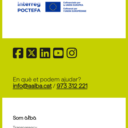
En què et podem ajudar?
info@aalba.cat
/
973 312 221
Som alba
Transparency