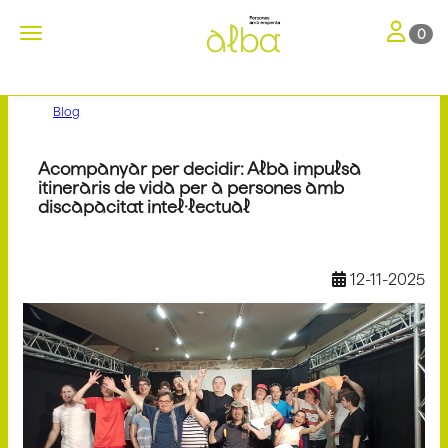
Toggle nav
Toggle navigation
0
Blog
Acompanyar per decidir: Alba impulsa
itineraris de vida per a persones amb
discapacitat intel·lectual
12-11-2025