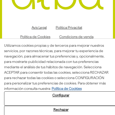
Avis Legal
Politica Privacitat
Política de Cookies
Condicions de venda
Utilizamos cookies propias y de terceros para mejorar nuestros
Declaració d'accessibilitat
servicios, por razones técnicas, para mejorar tu experiencia de
Canal de denuncias
navegación, para almacenar tus preferencias y, opcionalmente,
para mostrarte publicidad relacionada con tus preferencias
mediante el análisis de tus hábitos de navegación. Selecciona
ACEPTAR para consentir todas las cookies, selecciona RECHAZAR
Aquesta actuació està impulsada i subvencionada pel
para rechazar todas las cookies o selecciona CONFIGURACIÓN
Departament d'Empresa i Treball i finançada pel Fons
Social Europeu com a part de la resposta de la Unió
para personalizar tus preferencias de cookies. Para obtener más
Europea a la pandèmia de COVID-19.
información consulta nuestra:
Política de Cookies
Configurar
Rechazar