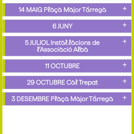
14 MAIG Plaça Major Tàrrega
6 JUNY
5 JULIOL Instal.lacions de
l’Associació Alba
11 OCTUBRE
29 OCTUBRE Cal Trepat
3 DESEMBRE Plaça Major Tàrrega