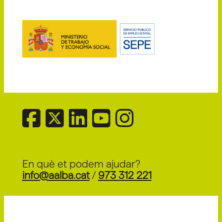
En què et podem ajudar?
info@aalba.cat
/
973 312 221