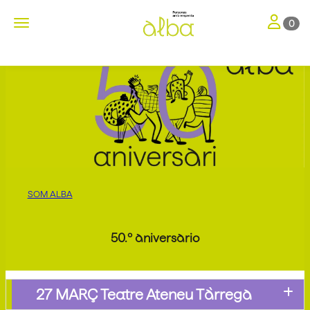
Toggle nav
Toggle navigation
0
SOM ALBA
50.º aniversario
27 MARÇ Teatre Ateneu Tàrrega