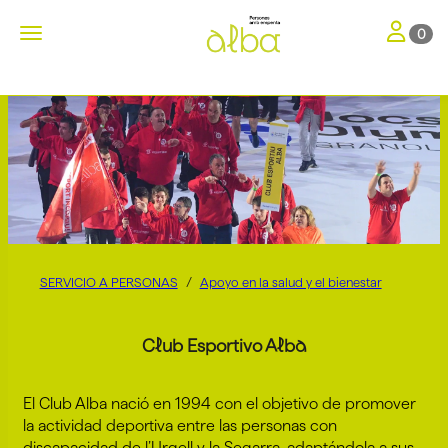
Toggle nav
Toggle navigation
0
SERVICIO A PERSONAS
Apoyo en la salud y el bienestar
Club Esportivo Alba
El Club Alba nació en 1994 con el objetivo de promover
la actividad deportiva entre las personas con
discapacidad de l’Urgell y la Segarra, adaptándola a sus