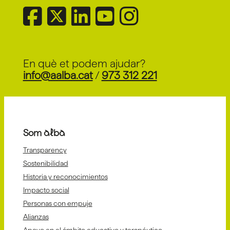
En què et podem ajudar?
info@aalba.cat
/
973 312 221
Som alba
Transparency
Sostenibilidad
Historia y reconocimientos
Impacto social
Personas con empuje
Alianzas
Apoyo en el ámbito educativo y terapéutico