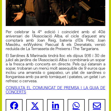
Per celebrar la 4ª edició i coincidint amb el 40è
aniversari de l'Associació Alba, el cicle d'aquest any
comptarà amb Joan Reig, bateria d'Els Pets; Joan
Masdéu, exWyskins; Pascual & els Desnatats, versió
reduïda de La Terrasseta de Preixens i The Targarians.
El Sardines & Marinada tindrà lloc els dijous 9,16 i 30 de
juliol als jardins de l’Associació Alba i combinarà un sopar
a la fresca amb concerts en directe. Pels qui s’atansin a
sopar, trobaran un menú molt assequible de 9 euros que
inclou una amanida o gaspatxo, un plat de sardines o
llonganissa amb pa amb tomàquet i patates, un gelat i un
refresc o cervesa.
CONSULTA EL COMUNICAT DE PREMSA I LA GUIA DE
CONCERTS