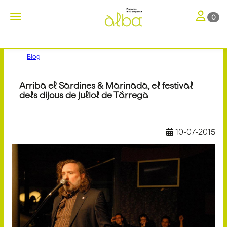
Toggle nav
Toggle navigation
0
Blog
Arriba el Sardines & Marinada, el festival
dels dijous de juliol de Tàrrega
10-07-2015