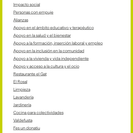
Impacto social
Personas con empuje
Alianzas
Apoyo en el ámbito educativo y terapéutico
Apoyo en la salud y el bienestar
Apoyo a la formación, inserción laboral y empleo
Apoyo en la inclusión en la comunidad
Apoyo a la vivienda y vida independiente
Apoyo y acceso a la cultura y el ocio
Restaurante el Gat
El Rosal
Limpieza
Lavandería
Jardinería
Cocina para colectividades
Va!defusta
Fes un donatiu