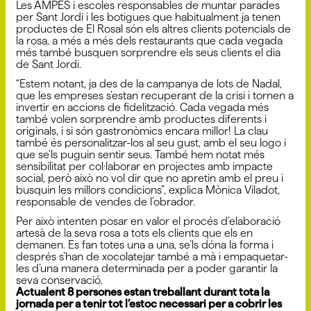
Les AMPES i escoles responsables de muntar parades
per Sant Jordi i les botigues que habitualment ja tenen
productes de El Rosal són els altres clients potencials de
la rosa, a més a més dels restaurants que cada vegada
més també busquen sorprendre els seus clients el dia
de Sant Jordi.
“Estem notant, ja des de la campanya de lots de Nadal,
que les empreses s’estan recuperant de la crisi i tornen a
invertir en accions de fidelització. Cada vegada més
també volen sorprendre amb productes diferents i
originals, i si són gastronòmics encara millor! La clau
també és personalitzar-los al seu gust, amb el seu logo i
que se’ls puguin sentir seus. També hem notat més
sensibilitat per col·laborar en projectes amb impacte
social, però això no vol dir que no apretin amb el preu i
busquin les millors condicions”, explica Mònica Viladot,
responsable de vendes de l’obrador.
Per això intenten posar en valor el procés d’elaboració
artesà de la seva rosa a tots els clients que els en
demanen. Es fan totes una a una, se’ls dóna la forma i
després s’han de xocolatejar també a mà i empaquetar-
les d’una manera determinada per a poder garantir la
seva conservació.
Actualent 8 persones estan treballant durant tota la
jornada per a tenir tot l’estoc necessari per a cobrir les