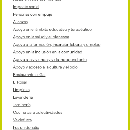
Impacto social
Personas con empuje
Alianzas
Apoyo en el ámbito educativo y terapéutico
Apoyo en la salud y el bienestar
Apoyo a la formación, inserción laboral y empleo
Apoyo en la inclusión en la comunidad
Apoyo a la vivienda y vida independiente
Apoyo y acceso a la cultura y el ocio
Restaurante el Gat
El Rosal
Limpieza
Lavandería
Jardinería
Cocina para colectividades
Va!defusta
Fes un donatiu