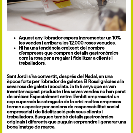
Aquest any l’obrador espera incrementar un 10%
les vendes i arribar a les 12.000 roses venudes.
Hi ha una tendència creixent del nombre
d’empreses que compren detalls gastronòmics
com la rosa per a regalar i fidelitzar a clients i
treballadors.
Sant Jordi s’ha convertit, després del Nadal, en una
època forta per l’obrador de galetes El Rosal gràcies a la
seva rosa de galeta i xocolata. Ja fa 5 anys que es van
inventar aquest producte i les seves vendes no han parat
de créixer. Especialment entre l’àmbit empresarial un
cop superada la sotragada de la crisi moltes empreses
tornen a apostar per accions de responsabilitat social
empresarial i de fidelització pels seus clients i
treballadors. Busquen també detalls gastronòmics
originals i diferents que puguin sorprendre i generar una
bona imatge de marca.