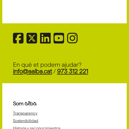
En què et podem ajudar?
info@aalba.cat
/
973 312 221
Som alba
Transparency
Sostenibilidad
Historia y reconocimientos