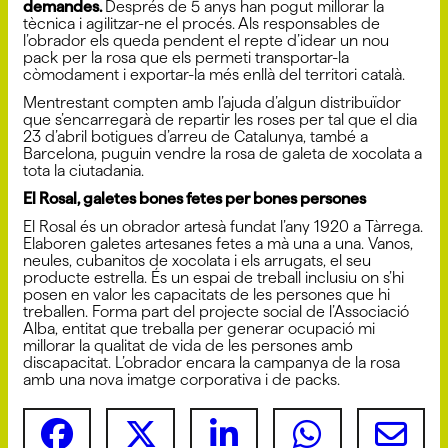
demandes.
Després de 5 anys han pogut millorar la
tècnica i agilitzar-ne el procés. Als responsables de
l’obrador els queda pendent el repte d’idear un nou
pack per la rosa que els permeti transportar-la
còmodament i exportar-la més enllà del territori català.
Mentrestant compten amb l’ajuda d’algun distribuïdor
que s’encarregarà de repartir les roses per tal que el dia
23 d’abril botigues d’arreu de Catalunya, també a
Barcelona, puguin vendre la rosa de galeta de xocolata a
tota la ciutadania.
El Rosal, galetes bones fetes per bones persones
El Rosal és un obrador artesà fundat l’any 1920 a Tàrrega.
Elaboren galetes artesanes fetes a mà una a una. Vanos,
neules, cubanitos de xocolata i els arrugats, el seu
producte estrella. És un espai de treball inclusiu on s’hi
posen en valor les capacitats de les persones que hi
treballen. Forma part del projecte social de l’Associació
Alba, entitat que treballa per generar ocupació mi
millorar la qualitat de vida de les persones amb
discapacitat. L’obrador encara la campanya de la rosa
amb una nova imatge corporativa i de packs.