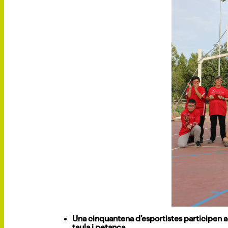
Una cinquantena d’esportistes participen aqu
taula i petanca.