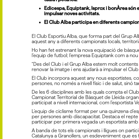
Edicespa, Equiptank, Isprox i bonÀrea són e
impulsar noves activitats.
El Club Alba participa en diferents campiona
El Club Esportiu Alba, que forma part del Grup Al
aquest any a diferents campionats locals, territori
Ho han fet estrenant la nova equipació de bàsque
l’equip de futbol; l’empresa Equiptank com a nou
“Des del Club i el Grup Alba estem molt contents
renovar la imatge i ens ajudarà a impulsar el Club
El Club incorpora aquest any nous esportistes, co
persones, no només a nivell físic i de salut, sinó t
De les 6 disciplines amb les quals compta el Club
Campionat Territorial de Bàsquet de Lleida organit
participat a nivell internacional, com l’esportista
L’equip de ciclisme format per una quinzena d’espo
per persones amb discapacitat. Destaca el repte q
participar per primera vegada un esportista amb b
A banda de tots els campionats i lligues on parti
Catalunya a Granollers, un esdeveniment que es fa