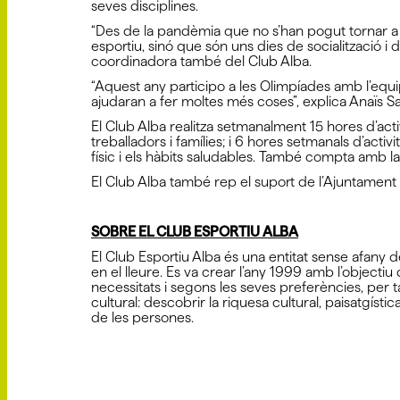
seves disciplines.
“Des de la pandèmia que no s’han pogut tornar a ce
esportiu, sinó que són uns dies de socialització i
coordinadora també del Club Alba.
“Aquest any participo a les Olimpíades amb l’equi
ajudaran a fer moltes més coses”, explica Anaïs S
El Club Alba realitza setmanalment 15 hores d’act
treballadors i famílies; i 6 hores setmanals d’acti
físic i els hàbits saludables. També compta amb la 
El Club Alba també rep el suport de l’Ajuntament 
SOBRE EL CLUB ESPORTIU ALBA
El Club Esportiu Alba és una entitat sense afany 
en el lleure. Es va crear l’any 1999 amb l’objectiu
necessitats i segons les seves preferències, per t
cultural: descobrir la riquesa cultural, paisatgíst
de les persones.