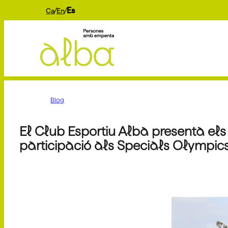
Es
Ca
En
Blog
El Club Esportiu Alba presenta el
participació als Specials Olympic