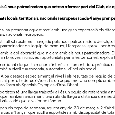
ls 4 nous patrocinadors que entren a formar part del Club, els qu
ts locals, territorials, nacionals i europeus i cada 4 anys pren 
ba, ha presentat aquest matí amb una gran expectació els difere
als, nacionals i europeus.
t, futbol i ciclisme finançada pels nous patrocinadors del Club:
 patrocinador de l’equip de bàsquet, i l’empresa Isprox i bonÀr
 amb la col·laboració que iniciem amb els nous patrocinadors. 
 amb noves iniciatives i oportunitats per a les persones”, explic
nsolidant d’aquesta manera l’interès i el foment de la pràctica e
ambé a nivell d’autonomia, autoestima i d’inclusió social.
 Alba destaca especialment el nivell i els resultats de l’equip d
zat per la Federació Acell. És un equip mixt que compta amb espor
 Vero Torra als Specials Olympics d’Abu Dhabi.
rtistes té una llarga trajectòria i és un equip de referència a n
ue realitzen anualment, una ruta de llarga a distància de més d
aixa visió que la va fer en tàndem.
cipen els caps de setmana, aquest any del 30 de març al 2 d’abri
 cada 4 anys i que acull a esportistes amb discapacitat de tota C