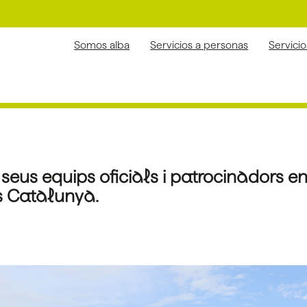
Somos alba
Servicios a personas
Servici
s seus equips oficials i patrocinador
s Catalunya.