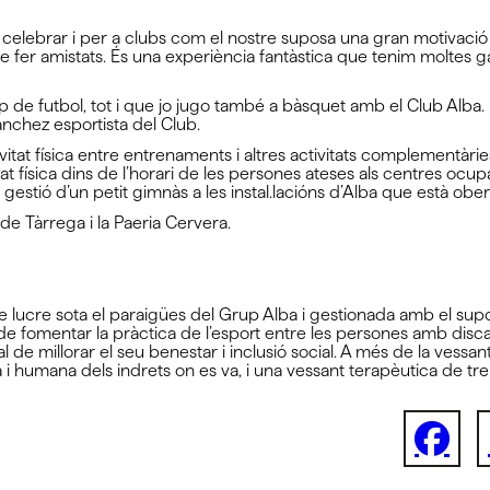
lebrar i per a clubs com el nostre suposa una gran motivació per 
 de fer amistats. És una experiència fantàstica que tenim moltes g
p de futbol, tot i que jo jugo també a bàsquet amb el Club Alba.
anchez esportista del Club.
ivitat física entre entrenaments i altres activitats complementà
vitat física dins de l’horari de les persones ateses als centres oc
gestió d’un petit gimnàs a les instal.lacións d’Alba que està ober
de Tàrrega i la Paeria Cervera.
de lucre sota el paraigües del Grup Alba i gestionada amb el sup
 de fomentar la pràctica de l’esport entre les persones amb discap
al de millorar el seu benestar i inclusió social. A més de la ves
ica i humana dels indrets on es va, i una vessant terapèutica de tr