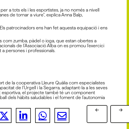
a tots els i les esportistes, ja no només a nivell
anes de tornar a viure”, explica Anna Balp,
 Els patrocinadors ens han fet aquesta equipació i ens
ries com zumba, pàdel o ioga, que estan obertes a
upacionals de l’Associació Alba on es promou l’exercici
t a persones i professionals.
ort de la cooperativa Lleure Quàlia com especialistes
acitat de l’Urgell i la Segarra, adaptant-la a les seves
sant esportiva, el projecte també té un component
eball dels hàbits saludables i el foment de l’autonomia