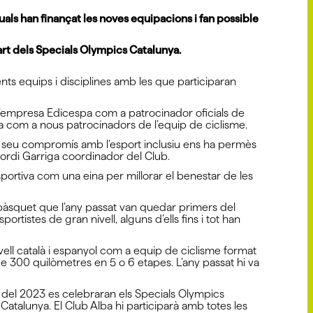
als han finançat les noves equipacions i fan possible
part dels Specials Olympics Catalunya.
nts equips i disciplines amb les que participaran
 l’empresa Edicespa com a patrocinador oficials de
ea com a nous patrocinadors de l’equip de ciclisme.
El seu compromís amb l’esport inclusiu ens ha permès
a Jordi Garriga coordinador del Club.
sportiva com una eina per millorar el benestar de les
e bàsquet que l’any passat van quedar primers del
tistes de gran nivell, alguns d’ells fins i tot han
ivell català i espanyol com a equip de ciclisme format
e 300 quilòmetres en 5 o 6 etapes. L’any passat hi va
l del 2023 es celebraran els Specials Olympics
atalunya. El Club Alba hi participarà amb totes les