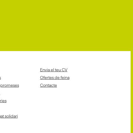
Envia el teu CV
s
Ofertes de feina
mpromeses
Contacte
i
aries
at solidari