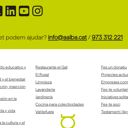
et podem ajudar?
info@aalba.cat
/
973 312 221
to educativo y
Restaurante el Gat
Fes un donatiu
El Rosal
Projectes actiu
 y el bienestar
Limpieza
Empreses co
ción, inserción
Lavandería
Fes-te voluntar
Jardinería
Iniciatives solit
sión en la
Cocina para colectividades
Fes-te soci
da y vida
Va!defusta
Testament i lleg
la cultura y el