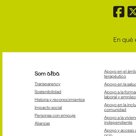
En què 
Apoyo en el ámbi
Som alba
terapéutico
Transparency
Apoyo en la salud
Sostenibilidad
Apoyo a la forma
laboral y empleo
Historia y reconocimientos
Apoyo en la inclu
Impacto social
comunidad
Personas con empuje
Apoyo a la vivien
independiente
Alianzas
Apoyo y acceso a 
ocio