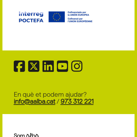
En què et podem ajudar?
info@aalba.cat
/
973 312 221
Som alba