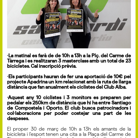
·La matinal es farà de de 10h a 13h a la Plç. del Carme de
Tàrrega i es realitzaran 3 masterclass amb un total de 23
bicicletes. Cal inscripció prèvia.
·Els participants hauran de fer una aportació de 10€ pel
projecte Apadrina un km relacionat amb la ruta de llarga
distància que fan anualment els ciclistes del Club Alba.
·Aquest any 10 ciclistes i 3 monitors es preparen per
pedalar els 250km de distància que hi ha entre Santiago
de Compostela i Oporto. El club busca patrocinadors i
col·laboracions per poder costejar una part de les
despeses.
El proper 30 de març de 10h a 13h els amants de la
bicicleta i l'esport tenen una cita a la Plaça del Carme de