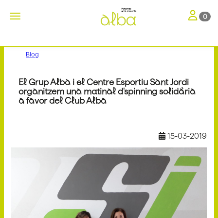
Toggle nav
Toggle navigation
0
Blog
El Grup Alba i el Centre Esportiu Sant Jordi
organitzem una matinal d'spinning solidària
a favor del Club Alba
15-03-2019