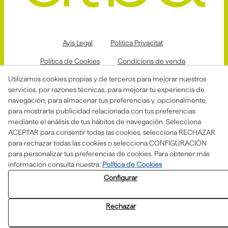
Avis Legal
Politica Privacitat
Política de Cookies
Condicions de venda
Utilizamos cookies propias y de terceros para mejorar nuestros
Declaració d'accessibilitat
servicios, por razones técnicas, para mejorar tu experiencia de
Canal de denuncias
navegación, para almacenar tus preferencias y, opcionalmente,
para mostrarte publicidad relacionada con tus preferencias
mediante el análisis de tus hábitos de navegación. Selecciona
ACEPTAR para consentir todas las cookies, selecciona RECHAZAR
Aquesta actuació està impulsada i subvencionada pel
para rechazar todas las cookies o selecciona CONFIGURACIÓN
Departament d'Empresa i Treball i finançada pel Fons
Social Europeu com a part de la resposta de la Unió
para personalizar tus preferencias de cookies. Para obtener más
Europea a la pandèmia de COVID-19.
información consulta nuestra:
Política de Cookies
Configurar
Rechazar
© 08/2026 ASSOCIACIÓ ALBA - Todos los derechos