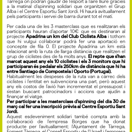
Tàrrega on podran gaudir de l'esport a l'aire lliure gràcies
a la matinal d'spinning solidari que organitzen el Grup
Alba i el Centre Esportiu Sant Jordi. Hi haurà avituallament
pels participants i servei de barra durant tot el matí.
Per cada una de les 3 masterclass que es realitzaran els
participants hauran d'aportar 10€ que es destinaran al
projecte
Apadrina un km del Club Ciclista Alba
i tothom
que hi vulgui col·laborar podrà fer una aportació en
concepte de fila 0. El projecte Apadrina un km està
relacionat amb la ruta de llarga distància que realitzen el
grup de ciclistes des de fa molts anys.
El repte que s'han
marcat aquest any els 10 ciclistes i els 3 monitors que hi
participaran és pedalar els 250km de distància que hi ha
entre Santiago de Compostela i Oporto (Portugal).
Habitualment les despeses de la ruta van a càrrec dels
ciclistes i l'entitat en subvenciona una part, però aquest
any els costos de l'avió han incrementat el pressupost i
s'estan buscant patrocinadors i accions que ajudin a
finançar el viatge.
Per participar a les masterclass d'spinning del dia 30 de
març cal fer una inscripció prèvia al Centre Esportiu Sant
Jordi.
Aquest esdeveniment solidari també compta amb la
col·laboració de l'empresa Borges que ha donat
producte per l'avituallament; l'Ajuntament de Tàrrega,
Foment Tàrrega, el Consell Esportiu de l'Urgell i l'empresa