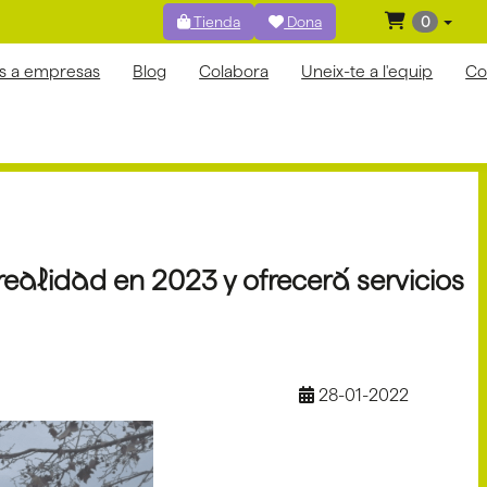
Tienda
Dona
0
os a empresas
Blog
Colabora
Uneix-te a l'equip
Co
alidad en 2023 y ofrecerá servicios
28-01-2022