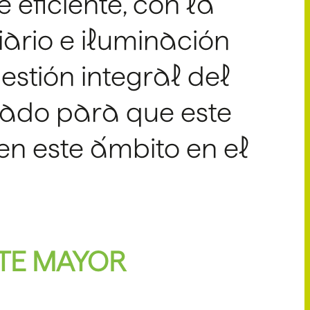
 eficiente, con la
iario e iluminación
estión integral del
jado para que este
en este ámbito en el
NTE MAYOR