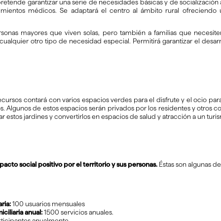
retende garantizar una serie de necesidades básicas y de socialización 
ientos médicos. Se adaptará el centro al ámbito rural ofreciendo una
rsonas mayores que viven solas, pero también a familias que necesit
alquier otro tipo de necesidad especial. Permitirá garantizar el desarro
ecursos contará con varios espacios verdes para el disfrute y el ocio pa
. Algunos de estos espacios serán privados por los residentes y otros com
ar estos jardines y convertirlos en espacios de salud y atracción a un tu
pacto social positivo por el territorio y sus personas.
Éstas son algunas de 
ria:
100 usuarios mensuales
ciliaria anual:
1500 servicios anuales.
ticipantes anualmente.