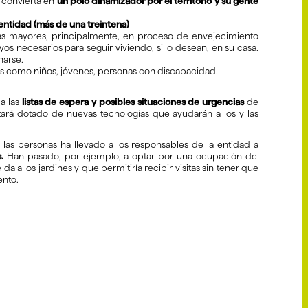
 convierta en
un polo dinamizador por el territorio y su gente
 entidad (más de una treintena)
as mayores, principalmente, en proceso de envejecimiento
yos necesarios para seguir viviendo, si lo desean, en su casa.
harse.
os como niños, jóvenes, personas con discapacidad.
a las
listas de espera y posibles situaciones de urgencias
de
ará dotado de nuevas tecnologías que ayudarán a los y las
 las personas ha llevado a los responsables de la entidad a
.
Han pasado, por ejemplo, a optar por una ocupación de
a a los jardines y que permitiría recibir visitas sin tener que
ento.