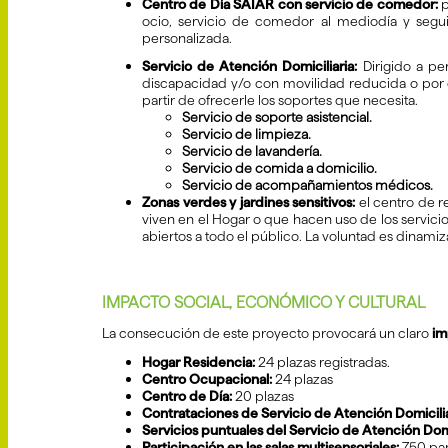
Centro de Día SAIAR con servicio de comedor:
p
ocio, servicio de comedor al mediodía y seguim
personalizada.
Servicio de Atención Domiciliaria:
Dirigido a pe
discapacidad y/o con movilidad reducida o por cu
partir de ofrecerle los soportes que necesita.
Servicio de soporte asistencial.
Servicio de limpieza.
Servicio de lavandería.
Servicio de comida a domicilio.
Servicio de acompañamientos médicos.
Zonas verdes y jardines sensitivos:
el centro de r
viven en el Hogar o que hacen uso de los servicios
abiertos a todo el público. La voluntad es dinamiz
IMPACTO SOCIAL, ECONÓMICO Y CULTURAL
La consecución de este proyecto provocará un claro
im
Hogar Residencia:
24 plazas registradas.
Centro Ocupacional:
24 plazas
Centro de Día:
20 plazas
Contrataciones de Servicio de Atención Domicilia
Servicios puntuales del Servicio de Atención Domi
Participación en las salas multisensoriales:
750 par