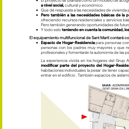
El proyecto se plantea como un modelo de acogim
a nivel social,
cultural y económico.
Que dé respuesta a las necesidades de vivienda 
Pero también a las necesidades básicas de la p
ofreciendo recursos residenciales y servicios bási
Pero también generando oportunidades de futuro 
Y todo esto
teniendo en cuenta la comunidad, los 
El equipamiento multifuncional de Sant Martí contará con
Espacio de Hogar-Residencia
para personas con
personas con los padres muy mayores y que nece
profesionales y fomentarán la autonomía de las p
La experiencia vivida en los hogares del Grup A
modificar parte del proyecto del Hogar-Reside
habitaciones individuales (a pesar de tener capaci
entrar en el edificio . También espacios de aisla