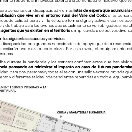
iento residencial innovador, abierto a la comunidad e inclusivo, que se
para personas con discapacidad y en las
listas de espera que acumula la
oblación que vive en el entorno rural del Valle del Corb:
a las person
cos de calidad para vivir la vejez de forma digna y activa, y con los apo
y de trabajo para los jóvenes que actualmente se ven obligados a marc
agentes que ya existen en el territorio
e implicando a colectivos divers
 los siguientes espacios y servicios:
 discapacidad con grandes necesidades de apoyo que dará respuesta 
sitarán una plaza a corto plazo. Por esta razón, el equipamiento est
ersonas.
lba durante la pandemia y los estrictos confinamientos que han vivido
ncia pensando en minimizar el impacto en caso de futuras pandemias
dad para dos personas) y todas ellas con una salida exterior privada que d
miento y diferentes salidas independientes repartidas en todo el equipami