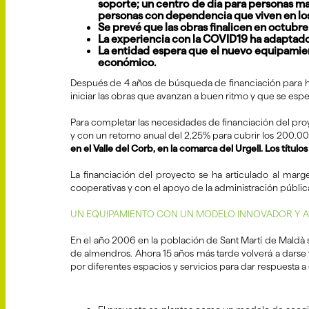
soporte; un centro de día para personas may
personas con dependencia que viven en los
Se prevé que las obras finalicen en octubre
La experiencia con la COVID19 ha adaptado 
La entidad espera que el nuevo equipamiento
económico.
Después de 4 años de búsqueda de financiación para hac
iniciar las obras que avanzan a buen ritmo y que se esp
Para completar las necesidades de financiación del pro
y con un retorno anual del 2,25% para cubrir los 200.0
en el Valle del Corb, en la comarca del Urgell. Los títul
La financiación del proyecto se ha articulado al margen
cooperativas y con el apoyo de la administración públic
UN EQUIPAMIENTO CON UN MODELO INNOVADOR Y A
En el año 2006 en la población de Sant Martí de Mald
de almendros. Ahora 15 años más tarde volverá a darse v
por diferentes espacios y servicios para dar respuesta a 