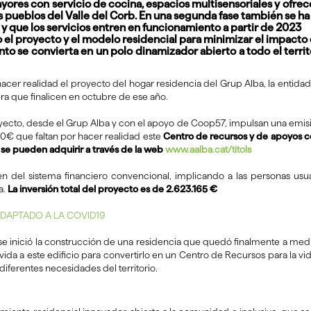
ores con servicio de cocina, espacios multisensoriales y ofrece
 pueblos del Valle del Corb. En una segunda fase también se h
 y que los servicios entren en funcionamiento a partir de 2023
el proyecto y el modelo residencial para minimizar el impacto
 se convierta en un polo dinamizador abierto a todo el territor
er realidad el proyecto del hogar residencia del Grup Alba, la entidad
era que finalicen en octubre de ese año.
yecto, desde el Grup Alba y con el apoyo de Coop57, impulsan una emisi
00€ que faltan por hacer realidad este
Centro de recursos y de apoyos co
os se pueden adquirir a través de la web
www.aalba.cat/titols
 del sistema financiero convencional, implicando a las personas usuaria
a.
La inversión total del proyecto es de 2.623.165 €
DAPTADO A LA COVID19
à se inició la construcción de una residencia que quedó finalmente a
ida a este edificio para convertirlo en un Centro de Recursos para la v
diferentes necesidades del territorio.