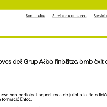
Somos alba
Servicios a personas
Servici
oves del Grup Alba finalitza amb èxit 
anys han participat aquest mes de juliol a la 4a edici
de formació Enfoc.