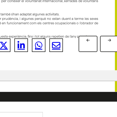
per conèixer el voluntariat internacional, xerrades de voluntaris
 també s'han adaptat algunes activitats.
r prudència, i algunes perquè no estan duent a terme les seves
ba té en funcionament com els centres ocupacionals o l'obrador de
esta experiència, fins i tot alguns repetien de l'any passat.