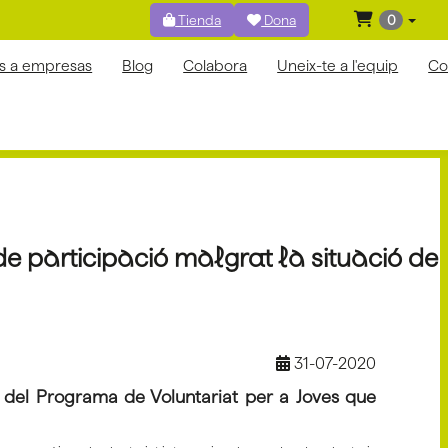
Tienda
Dona
0
os a empresas
Blog
Colabora
Uneix-te a l'equip
Co
de participació malgrat la situació de
31-07-2020
ó del Programa de Voluntariat per a Joves que