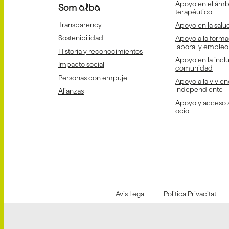
Apoyo en el ámbi
Som alba
terapéutico
Transparency
Apoyo en la salud
Sostenibilidad
Apoyo a la forma
laboral y empleo
Historia y reconocimientos
Apoyo en la inclu
Impacto social
comunidad
Personas con empuje
Apoyo a la vivien
independiente
Alianzas
Apoyo y acceso a 
ocio
Avis Legal
Politica Privacitat