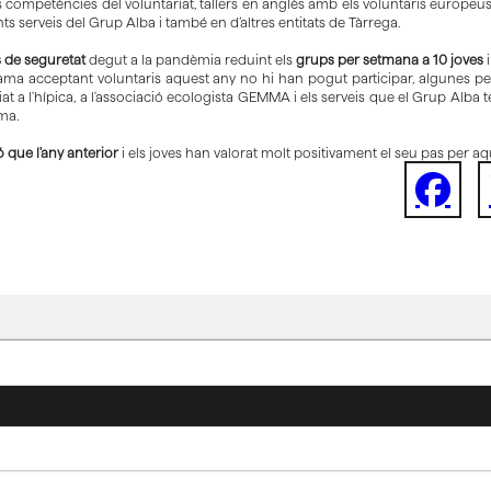
competències del voluntariat, tallers en anglès amb els voluntaris europeus 
ents serveis del Grup Alba i també en d’altres entitats de Tàrrega.
s de seguretat
degut a la pandèmia reduint els
grups per setmana a 10 joves
i
ama acceptant voluntaris aquest any no hi han pogut participar, algunes pe
iat a l'hípica, a l'associació ecologista GEMMA i els serveis que el Grup Al
ama.
ó que l'any anterior
i els joves han valorat molt positivament el seu pas per aqu