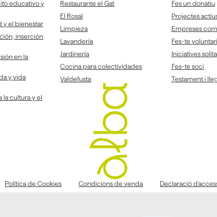
to educativo y
Restaurante el Gat
Fes un donatiu
El Rosal
Projectes actiu
 y el bienestar
Limpieza
Empreses co
ción, inserción
Lavandería
Fes-te voluntar
Jardinería
Iniciatives solit
sión en la
Cocina para colectividades
Fes-te soci
da y vida
Va!defusta
Testament i lleg
la cultura y el
Política de Cookies
Condicions de venda
Declaració d'accessi