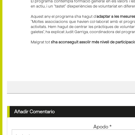
El programa contempla formació general en els valors i les 
en actiu, i un “tastet” d’experiències de voluntariat en difer
Aquest any el programa s'ha hagut d'
adaptar a les mesure
"Moltes associacions que havien col·laborat amb el progr
activitats. Hem hagut de centrar les pràctiques de voluntar
galetes", ha explicat Judit Garriga, coordinadora del progr
Malgrat tot
s'ha aconseguit assolir més nivell de participaci
Añadir Comentario
Apodo
*