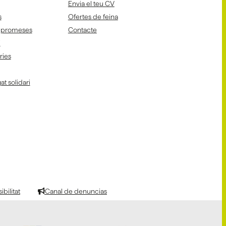
Envia el teu CV
s
Ofertes de feina
mpromeses
Contacte
i
aries
at solidari
bilitat
Canal de denuncias