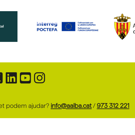
et podem ajudar?
info@aalba.cat
/
973 312 221