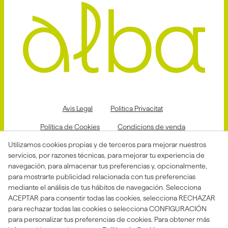
Avis Legal
Politica Privacitat
Política de Cookies
Condicions de venda
Utilizamos cookies propias y de terceros para mejorar nuestros
Declaració d'accessibilitat
servicios, por razones técnicas, para mejorar tu experiencia de
Canal de denuncias
navegación, para almacenar tus preferencias y, opcionalmente,
para mostrarte publicidad relacionada con tus preferencias
mediante el análisis de tus hábitos de navegación. Selecciona
ACEPTAR para consentir todas las cookies, selecciona RECHAZAR
Aquesta actuació està impulsada i subvencionada pel
para rechazar todas las cookies o selecciona CONFIGURACIÓN
Departament d'Empresa i Treball i finançada pel Fons
Social Europeu com a part de la resposta de la Unió
para personalizar tus preferencias de cookies. Para obtener más
Europea a la pandèmia de COVID-19.