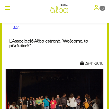
Toggle nav
Toggle navigation
0
Blog
L'Associació Alba estrena "Welcome, to
paradise?"
29-11-2016