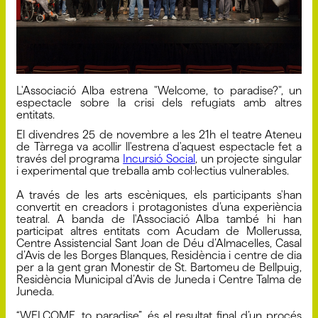
L'Associació Alba estrena "Welcome, to paradise?", un
espectacle sobre la crisi dels refugiats amb altres
entitats.
El divendres 25 de novembre a les 21h el teatre Ateneu
de Tàrrega va acollir ll'estrena d'aquest espectacle fet a
través del programa
Incursió Social
, un projecte singular
i experimental que treballa amb col·lectius vulnerables.
A través de les arts escèniques, els participants s'han
convertit en creadors i protagonistes d’una experiència
teatral. A banda de l'Associació Alba també hi han
participat altres entitats com Acudam de Mollerussa,
Centre Assistencial Sant Joan de Déu d’Almacelles, Casal
d’Avis de les Borges Blanques, Residència i centre de dia
per a la gent gran Monestir de St. Bartomeu de Bellpuig,
Residència Municipal d’Avis de Juneda i Centre Talma de
Juneda.
“WELCOME, to paradise”, és el resultat final d’un procés