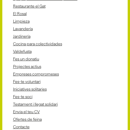
Restaurante el Gat
El Rosal
Limpieza
Lavandería
Jardinería
Cocina para colectividades
Va!defusta
Fes un donatiu
Projectes actius
Empreses compromeses
Fes-te voluntari
Iniciatives solitaries
Fes-te soci
Testament i llegat solidari
Envia el teu CV
Ofertes de feina
Contacte