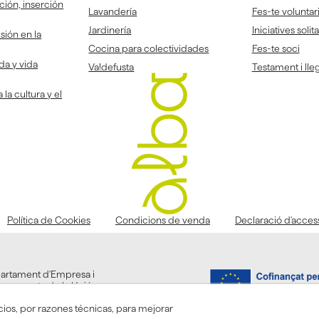
ción, inserción
Lavandería
Fes-te voluntar
Jardinería
Iniciatives solit
sión en la
Cocina para colectividades
Fes-te soci
da y vida
Va!defusta
Testament i lleg
la cultura y el
Política de Cookies
Condicions de venda
Declaració d'accessi
partament d'Empresa i
la resposta de la Unió
cios, por razones técnicas, para mejorar