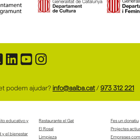
et podem ajudar?
info@aalba.cat
/
973 312 221
to educativo y
Restaurante el Gat
Fes un donatiu
El Rosal
Projectes actiu
 y el bienestar
Limpieza
Empreses co