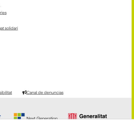
i
aries
at solidari
bilitat
Canal de denuncias