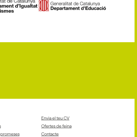
Envia el teu CV
s
Ofertes de feina
mpromeses
Contacte