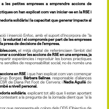
at a les petites empreses a emprendre accions de
tiques on han explicat com van iniciar-se en la RSE i
edoria solidària i la capacitat que generar impacte al
ió i inserció Enfoc, amb el suport d'Incorpora de "la
),
la voluntat i el compromís per part de les empreses
la presa de decisions de l'empresa.
ables.com,
el mitjà digital de referènciaen l’àmbit del
donar a conèixer les accions de RSE en una empresa, ja
mpartir experiències i reproduir les bones pràctiques
senzilles de responsabilitat social, no és només una
 accions en RSE
i que han explicat com van començar
Grup Borges;
Bárbara Salinas
, responsable d'aliances
i CSR de Diana Pet Foot de Cervera; i
Nadia Aguilá
de
mbé a nivell personal.
oria solidària
, explicant tot allò que li estan aportant
ontestant a la pregunta de la Jornada dient que "si la
n cor que representa els colors dels ODS (Objectius de