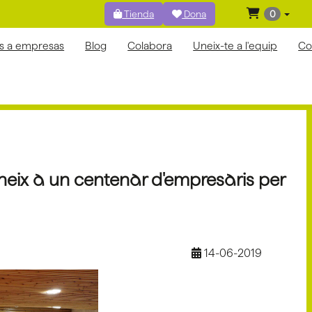
Tienda
Dona
0
os a empresas
Blog
Colabora
Uneix-te a l'equip
Co
eix a un centenar d'empresaris per
14-06-2019