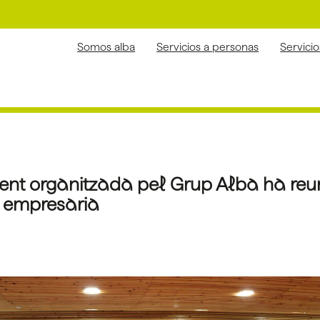
Somos alba
Servicios a personas
Servici
nt organitzada pel Grup Alba ha reun
l empresaria