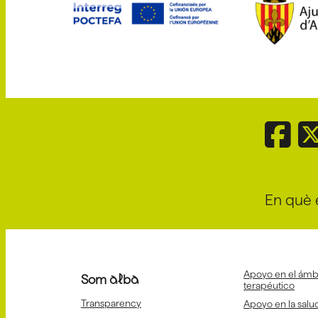
En què 
Apoyo en el ámbi
Som alba
terapéutico
Transparency
Apoyo en la salud