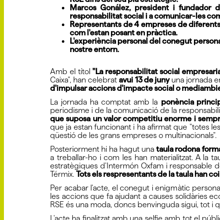
Marcos Gonález, president i fundador 
responsabilitat social i a comunicar-les com
Representants de 4 empreses de diferents à
com l'estan posant en pràctica.
L'experiència personal del conegut personat
nostre entorn.
Amb el títol
"La responsabilitat social empresari
Caixa", han celebrat
avui 13 de juny
una jornada em
d'impulsar accions d'impacte social o mediambien
La jornada ha comptat amb la
ponència princi
periodisme i de la comunicació de la responsabili
que suposa un valor competitiu enorme i sempre
que ja estan funcionant i ha afirmat que "totes l
qüestió de les grans empreses o multinacionals".
Posteriorment hi ha hagut una
taula rodona form
a treballar-ho i com les han materialitzat. A la ta
estratègiques d'Intermón Oxfam i responsable d
Térmix.
Tots els respresentants de la taula han coi
Per acabar l'acte, el conegut i enigmàtic persona
les accions que fa ajudant a causes solidàries e
RSE és una moda, doncs benvinguda sigui, tot i 
L'acte ha finalitzat amb una selfie amb tot el pu