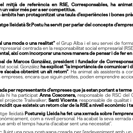
del mitjà de referència en RSE, Corresponsables, ha anim
 un valor més per a ser competitius.
mbits han protagonitzat una taula d'experiències i bones pràc
ge lleidatà Sr.Postu ha servit per parlar del concepte d'empren
al una moda o una realitat"
el Grup Alba i el seu servei de formac
presarial centrada en la responsabilitat social empresarial (RSE
tal, així com incorporar una nova manera de pensar i de fer en 
pal de Marcos González, president i fundador de Correspons
tat social. González
ha explicat "la importància de comunicar i 
 s'acaba obtenint un alt retorn"
. Ha animat als assistents a co
es empreses, encara que siguin petites, poden emprendre accions 
ada per representants d'empreses que ja estan portant a terme
ula hi ha participat
Anna Cosconera,
responsable de RSC del 
el projecte Trailwalker;
Santi Vicente
, responsable de qualitat 
ncidit que existeix un retorn clar de la RSE a nivell econòmic i ta
tge lleidatà
Postureig Lleida ha fet una xerrada sobre l'emprened
conòmicament, com a nivell personal. Ha acabat la seva xerrada c
que amb el temps hauria d'acabar sent una necessitat".
́blic lluint una nova postuxapa creada per l'esdeveniment amb u