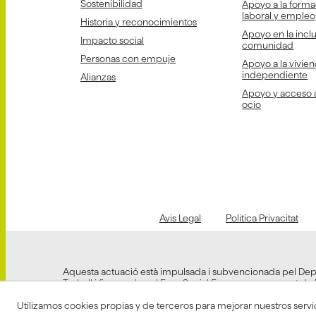
Sostenibilidad
Apoyo a la forma
laboral y empleo
Historia y reconocimientos
Apoyo en la inclu
Impacto social
comunidad
Personas con empuje
Apoyo a la vivien
independiente
Alianzas
Apoyo y acceso a 
ocio
Avis Legal
Politica Privacitat
Aquesta actuació està impulsada i subvencionada pel De
Treball i finançada pel Fons Social Europeu com a part de 
Europea a la pandèmia de COVID-19.
Utilizamos cookies propias y de terceros para mejorar nuestros servi