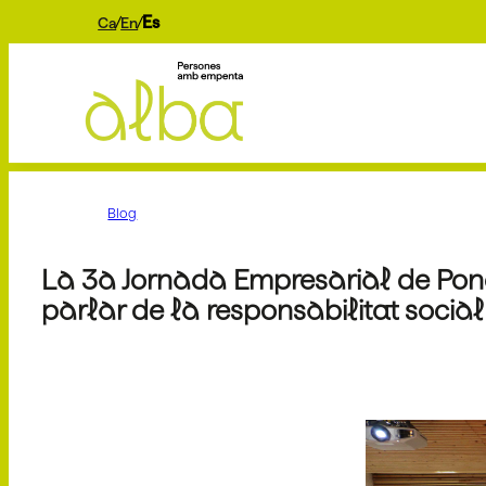
Es
Ca
En
Blog
La 3a Jornada Empresarial de Pone
parlar de la responsabilitat socia