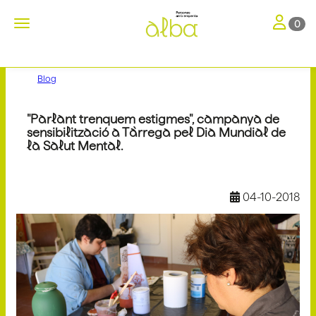
Toggle nav
Toggle navigation
0
Blog
"Parlant trenquem estigmes", campanya de
sensibilització a Tàrrega pel Dia Mundial de
la Salut Mental.
04-10-2018