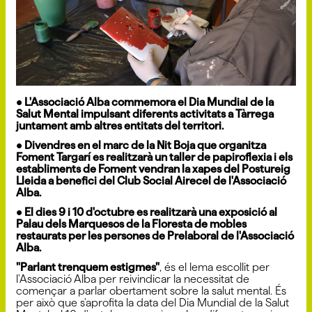
• L'Associació Alba commemora el Dia Mundial de la
Salut Mental impulsant diferents activitats a Tàrrega
juntament amb altres entitats del territori.
• Divendres en el marc de la Nit Boja que organitza
Foment Targarí es realitzarà un taller de papiroflexia i els
establiments de Foment vendran la xapes del Postureig
Lleida a benefici del Club Social Airecel de l'Associació
Alba.
• El dies 9 i 10 d'octubre es realitzarà una exposició al
Palau dels Marquesos de la Floresta de mobles
restaurats per les persones de Prelaboral de l'Associació
Alba.
"Parlant trenquem estigmes"
, és el lema escollit per
l'Associació Alba per reivindicar la necessitat de
començar a parlar obertament sobre la salut mental. És
per això que s'aprofita la data del Dia Mundial de la Salut