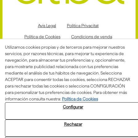
Avis Legal
Politica Privacitat
Política de Cookies
Condicions de venda
Utilizamos cookies propias y de terceros para mejorar nuestros
Declaració d'accessibilitat
servicios, por razones técnicas, para mejorar tu experiencia de
Canal de denuncias
navegación, para almacenar tus preferencias y, opcionalmente,
para mostrarte publicidad relacionada con tus preferencias
mediante el análisis de tus hábitos de navegación. Selecciona
ACEPTAR para consentir todas las cookies, selecciona RECHAZAR
Aquesta actuació està impulsada i subvencionada pel
para rechazar todas las cookies o selecciona CONFIGURACIÓN
Departament d'Empresa i Treball i finançada pel Fons
Social Europeu com a part de la resposta de la Unió
para personalizar tus preferencias de cookies. Para obtener más
Europea a la pandèmia de COVID-19.
información consulta nuestra:
Política de Cookies
Configurar
Rechazar
© 08/2026 ASSOCIACIÓ ALBA - Todos los derechos