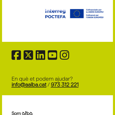
En què et podem ajudar?
info@aalba.cat
/
973 312 221
Som alba