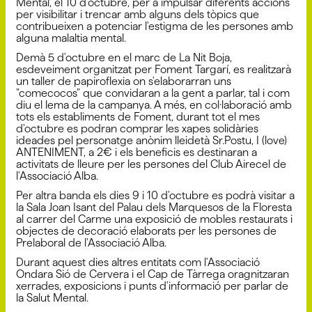
Mental, el 10 d'octubre, per a impulsar diferents accions
per visibilitar i trencar amb alguns dels tòpics que
contribueixen a potenciar l'estigma de les persones amb
alguna malaltia mental.
Demà 5 d'octubre en el marc de La Nit Boja,
esdeveiment organitzat per Foment Targarí, es realitzarà
un taller de papiroflexia on s'elaborarran uns
"comecocos" que convidaran a la gent a parlar, tal i com
diu el lema de la campanya. A més, en col·laboració amb
tots els establiments de Foment, durant tot el mes
d'octubre es podran comprar les xapes solidàries
ideades pel personatge anònim lleidetà Sr.Postu, I (love)
ANTENIMENT, a 2€ i els beneficis es destinaran a
activitats de lleure per les persones del Club Airecel de
l'Associació Alba.
Per altra banda els dies 9 i 10 d'octubre es podrà visitar a
la Sala Joan Isant del Palau dels Marquesos de la Floresta
al carrer del Carme una exposició de mobles restaurats i
objectes de decoració elaborats per les persones de
Prelaboral de l'Associació Alba.
Durant aquest dies altres entitats com l'Associació
Ondara Sió de Cervera i el Cap de Tàrrega oragnitzaran
xerrades, exposicions i punts d'informació per parlar de
la Salut Mental.