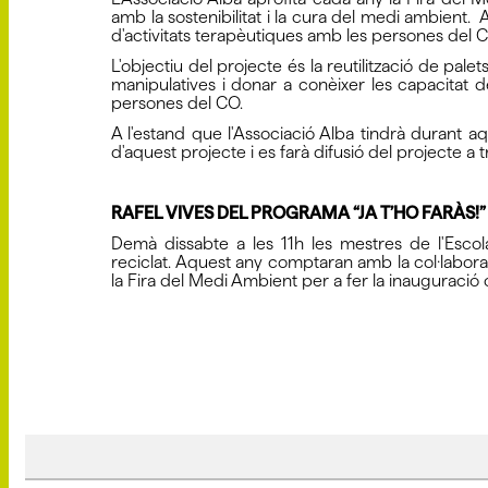
amb la sostenibilitat i la cura del medi ambient
d'activitats terapèutiques amb les persones del
L'objectiu del projecte és la reutilització de palet
manipulatives i donar a conèixer les capacitat de 
persones del CO.
A l'estand que l'Associació Alba tindrà durant 
d'aquest projecte i es farà difusió del projecte a 
RAFEL VIVES DEL PROGRAMA “JA T’HO FARÀS!
Demà dissabte a les 11h les mestres de l'Escol
reciclat. Aquest any comptaran amb la col·labora
la Fira del Medi Ambient per a fer la inauguració of