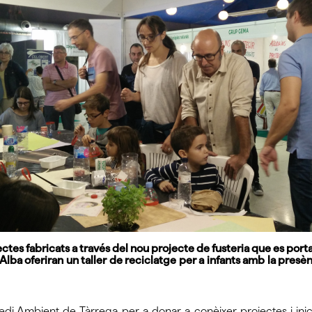
bjectes fabricats a través del nou projecte de fusteria que es po
a Alba oferiran un taller de reciclatge per a infants amb la pres
Medi Ambient de Tàrrega per a donar a conèixer projectes i ini