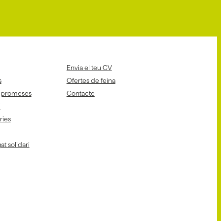
Envia el teu CV
s
Ofertes de feina
mpromeses
Contacte
i
aries
at solidari