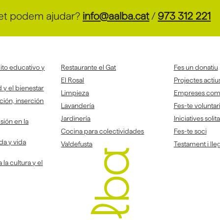
et podem ajudar?
info@aalba.cat
/
973 312 221
to educativo y
Restaurante el Gat
Fes un donatiu
El Rosal
Projectes actiu
 y el bienestar
Limpieza
Empreses co
ción, inserción
Lavandería
Fes-te voluntar
Jardinería
Iniciatives solit
sión en la
Cocina para colectividades
Fes-te soci
da y vida
Va!defusta
Testament i lleg
la cultura y el