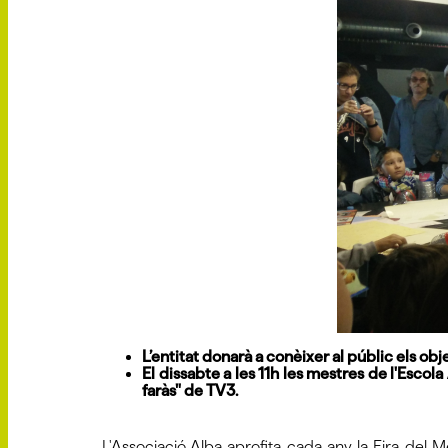
L’entitat donarà a conèixer al públic els o
El dissabte a les 11h les mestres de l'Escol
faràs" de TV3.
L'Associació Alba aprofita cada any la Fira del 