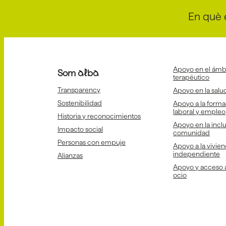
En què 
Apoyo en el ámbi
Som alba
terapéutico
Transparency
Apoyo en la salud
Sostenibilidad
Apoyo a la forma
laboral y empleo
Historia y reconocimientos
Apoyo en la inclu
Impacto social
comunidad
Personas con empuje
Apoyo a la vivien
independiente
Alianzas
Apoyo y acceso a 
ocio