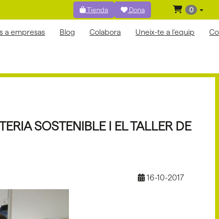
Tienda
Dona
0
os a empresas
Blog
Colabora
Uneix-te a l'equip
Co
ERIA SOSTENIBLE I EL TALLER DE
16-10-2017