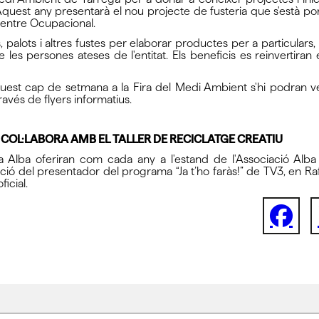
. Aquest any presentarà el nou projecte de fusteria que s'està 
 Centre Ocupacional.
s, palots i altres fustes per elaborar productes per a particulars,
les persones ateses de l'entitat. Els beneficis es reinvertiran e
aquest cap de setmana a la Fira del Medi Ambient s'hi podran v
través de flyers informatius.
” COL·LABORA AMB EL TALLER DE RECICLATGE CREATIU
a Alba oferiran com cada any a l'estand de l'Associació Alba 
ció del presentador del programa “Ja t’ho faràs!” de TV3, en Ra
icial.