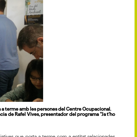
rta a terme amb les persones del Centre Ocupacional.
ència de Rafel Vives, presentador del programa "Ja t'ho
ciatives que porta a terme com a entitat relacionades