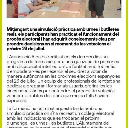
Mitjançant una simulació pràctica amb urnes i butlletes
reals, els participants han practicat el funcionament del
procés electoral i han adquirit coneixements clau per
prendre decisions en el moment de les votacions el
pròxim 23 de juliol.
L'Associació Alba ha realitzat en els darrers dies un
programa de formació per a una quinzena de persones
amb discapacitat intel.lectual de l’entitat amb l'objectiu
d'empoderar-les per exercir el seu dret a votar de
manera autònoma en les pròximes eleccions espanyoles
del 23 de juliol. Un equip de professionals de l’entitat s'ha
dedicat a preparar i formar als usuaris, oferint-los les
eines necessàries per entendre el procés de votació i
vèncer els dubtes i les pors que molts d'ells havien
expressat.
La formació ha culminat aquesta tarda amb una
simulació pràctica on s’ha recreat un col.legi electoral
amb les indicacions que es trobaran el pròxim
diumenge, les urnes i les butlletes. L’Ajuntament de
Tàrrega ha col.laborat cedint el material autèntic per