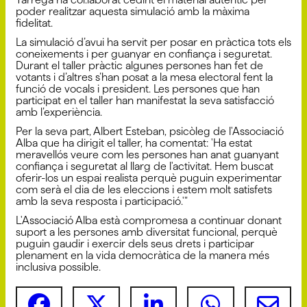
poder realitzar aquesta simulació amb la màxima
fidelitat.
La simulació d’avui ha servit per posar en pràctica tots els
coneixements i per guanyar en confiança i seguretat.
Durant el taller pràctic algunes persones han fet de
votants i d’altres s’han posat a la mesa electoral fent la
funció de vocals i president. Les persones que han
participat en el taller han manifestat la seva satisfacció
amb l’experiència.
Per la seva part, Albert Esteban, psicòleg de l'Associació
Alba que ha dirigit el taller, ha comentat: 'Ha estat
meravellós veure com les persones han anat guanyant
confiança i seguretat al llarg de l'activitat. Hem buscat
oferir-los un espai realista perquè puguin experimentar
com serà el dia de les eleccions i estem molt satisfets
amb la seva resposta i participació.'"
L'Associació Alba està compromesa a continuar donant
suport a les persones amb diversitat funcional, perquè
puguin gaudir i exercir dels seus drets i participar
plenament en la vida democràtica de la manera més
inclusiva possible.