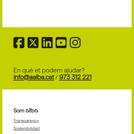
En què et podem ajudar?
info@aalba.cat
/
973 312 221
Som alba
Transparency
Sostenibilidad