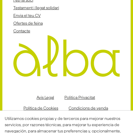
Fes-te soci
Testament i llegat solidari
Envia el teu CV
Ofertes de feina
Contacte
Avis Legal
Politica Privacitat
Política de Cookies
Condicions de venda
Utilizamos cookies propias y de terceros para mejorar nuestros
Declaració d'accessibilitat
servicios, por razones técnicas, para mejorar tu experiencia de
Canal de denuncias
navegación, para almacenar tus preferencias y, opcionalmente,