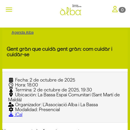
Toggle nav
Toggle navigation
0
Agenda Alba
Gent gran que cuida gent gran: com cuidar i
cuidar-se
Fecha:
2 de octubre de 2025
Hora:
18:00
Termina:
2 de octubre de 2025, 19:30
Ubicación:
La Bassa Espai Comunitari (Sant Martí de
Maldà)
Organizador:
L'Associació Alba i La Bassa
Modalidad:
Presencial
iCal