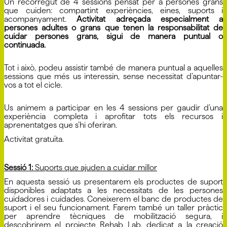
Un recorregut de 4 sessions pensat per a persones grans
que cuiden: compartint experiències, eines, suports i
acompanyament.
Activitat adreçada especialment a
persones adultes o grans que tenen la responsabilitat de
cuidar persones grans, sigui de manera puntual o
continuada.
Tot i això, podeu assistir també de manera puntual a aquelles
sessions que més us interessin, sense necessitat d’apuntar-
vos a tot el cicle.
Us animem a participar en les 4 sessions per gaudir d’una
experiència completa i aprofitar tots els recursos i
aprenentatges que s’hi oferiran.
Activitat gratuïta.
Sessió 1:
Suports que ajuden a cuidar millor
En aquesta sessió us presentarem els productes de suport
disponibles adaptats a les necessitats de les persones
cuidadores i cuidades. Coneixerem el banc de productes de
suport i el seu funcionament. Farem també un taller pràctic
per aprendre tècniques de mobilització segura, i
descobrirem el projecte Rehab Lab, dedicat a la creació