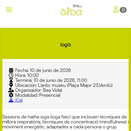
Toggle nav
Toggle navigation
0
Ioga
Fecha:
10 de junio de 2026
Hora:
10:00
Termina:
10 de junio de 2026, 11:00
Ubicación:
L'antic museu (Plaça Major 23,Verdú)
Organizador:
Bea Vidal
Modalidad:
Presencial
iCal
Sessions de hatha ioga (ioga físic) que inclouen tècniques de
millora respiratòria, tècniques de concentració (mindfulness) i
moviment energètic, adaptades a cada persona o grup.