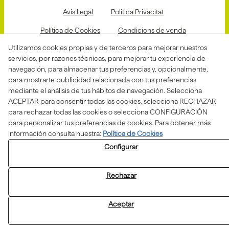
Avis Legal
Politica Privacitat
Política de Cookies
Condicions de venda
Utilizamos cookies propias y de terceros para mejorar nuestros
Declaració d'accessibilitat
servicios, por razones técnicas, para mejorar tu experiencia de
Canal de denuncias
navegación, para almacenar tus preferencias y, opcionalmente,
para mostrarte publicidad relacionada con tus preferencias
mediante el análisis de tus hábitos de navegación. Selecciona
ACEPTAR para consentir todas las cookies, selecciona RECHAZAR
Aquesta actuació està impulsada i subvencionada pel
para rechazar todas las cookies o selecciona CONFIGURACIÓN
Departament d'Empresa i Treball i finançada pel Fons
Social Europeu com a part de la resposta de la Unió
para personalizar tus preferencias de cookies. Para obtener más
Europea a la pandèmia de COVID-19.
información consulta nuestra:
Política de Cookies
Configurar
Rechazar
© 08/2026 ASSOCIACIÓ ALBA - Todos los derechos
Aceptar
reservados.