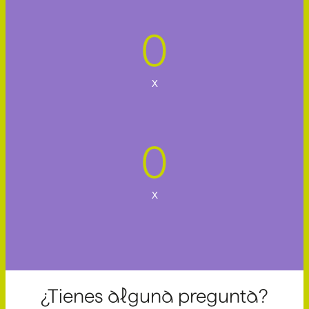
0
x
0
x
¿Tienes alguna pregunta?