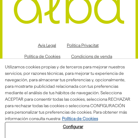
Avis Legal
Politica Privacitat
Política de Cookies
Condicions de venda
Utilizamos cookies propias y de terceros para mejorar nuestros
Declaració d'accessibilitat
servicios, por razones técnicas, para mejorar tu experiencia de
Canal de denuncias
navegación, para almacenar tus preferencias y, opcionalmente,
para mostrarte publicidad relacionada con tus preferencias
mediante el análisis de tus hábitos de navegación. Selecciona
ACEPTAR para consentir todas las cookies, selecciona RECHAZAR
Aquesta actuació està impulsada i subvencionada pel
para rechazar todas las cookies o selecciona CONFIGURACIÓN
Departament d'Empresa i Treball i finançada pel Fons
Social Europeu com a part de la resposta de la Unió
para personalizar tus preferencias de cookies. Para obtener más
Europea a la pandèmia de COVID-19.
información consulta nuestra:
Política de Cookies
Configurar