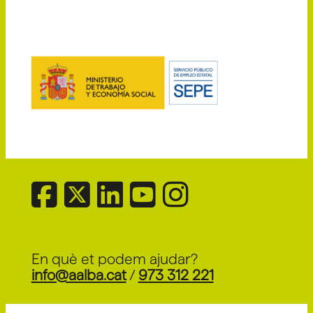
En què et podem ajudar?
info@aalba.cat
/
973 312 221