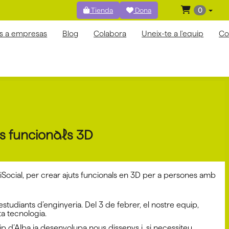
Tienda
Dona
0
os a empresas
Blog
Colabora
Uneix-te a l'equip
Co
ts funcionals 3D
iSocial, per crear ajuts funcionals en 3D per a persones amb
studiants d’enginyeria. Del 3 de febrer, el nostre equip,
a tecnologia.
p d’Alba ja desenvolupa nous dissenys i, si necessiteu