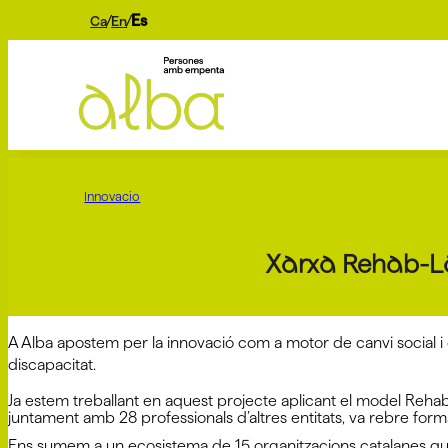
Es
Ca
En
Innovacio
Xarxa Rehab-Lab
A Alba apostem per la innovació com a motor de canvi social i 
discapacitat.
Ja estem treballant en aquest projecte aplicant el model Rehab-
juntament amb 28 professionals d’altres entitats, va rebre for
Ens sumem a un ecosistema de 15 organitzacions catalanes que tr