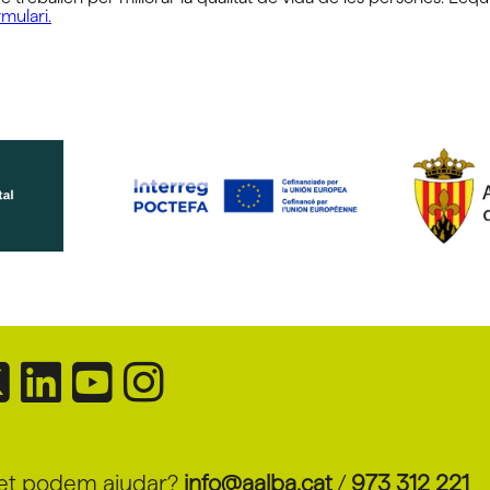
mulari
.
et podem ajudar?
info@aalba.cat
/
973 312 221