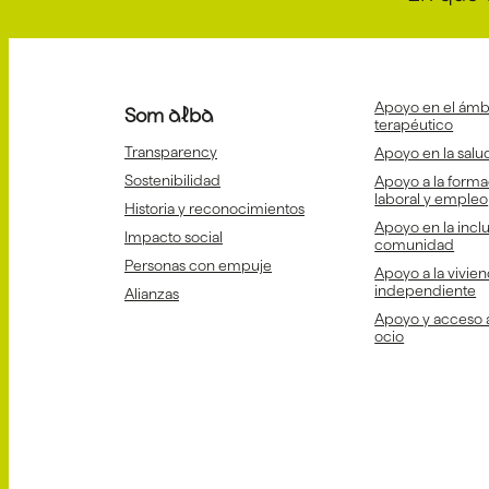
Apoyo en el ámbi
Som alba
terapéutico
Transparency
Apoyo en la salud
Sostenibilidad
Apoyo a la forma
laboral y empleo
Historia y reconocimientos
Apoyo en la inclu
Impacto social
comunidad
Personas con empuje
Apoyo a la vivien
independiente
Alianzas
Apoyo y acceso a 
ocio