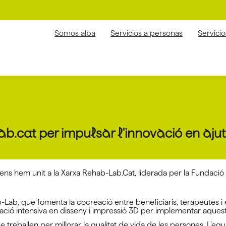
Somos alba
Servicios a personas
Servici
.cat per impulsar l'innovació en aju
ens hem unit a la Xarxa Rehab-Lab.Cat, liderada per la Fundació 
Lab, que fomenta la cocreació entre beneficiaris, terapeutes i e
mació intensiva en disseny i impressió 3D per implementar aquest
eballen per millorar la qualitat de vida de les persones. L’equi