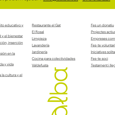
to educativo y
Restaurante el Gat
Fes un donatiu
El Rosal
Projectes actiu
 y el bienestar
Limpieza
Empreses co
ción, inserción
Lavandería
Fes-te voluntar
Jardinería
Iniciatives solit
sión en la
Cocina para colectividades
Fes-te soci
da y vida
Va!defusta
Testament i lleg
la cultura y el