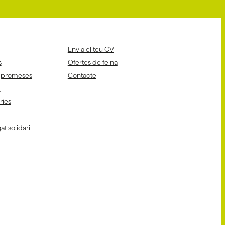
Envia el teu CV
s
Ofertes de feina
mpromeses
Contacte
i
aries
at solidari