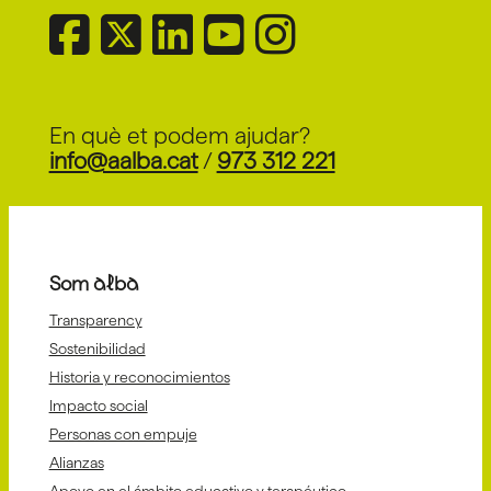
En què et podem ajudar?
info@aalba.cat
/
973 312 221
Som alba
Transparency
Sostenibilidad
Historia y reconocimientos
Impacto social
Personas con empuje
Alianzas