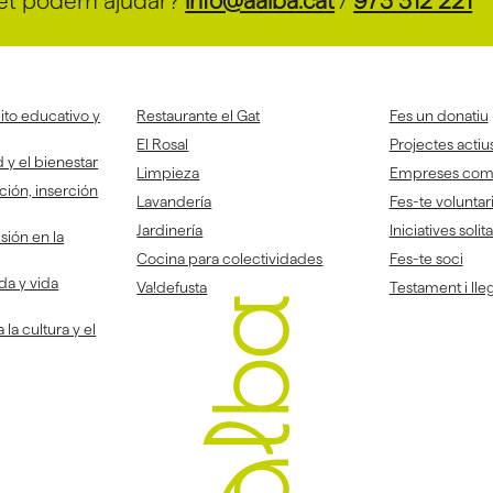
et podem ajudar?
info@aalba.cat
/
973 312 221
to educativo y
Restaurante el Gat
Fes un donatiu
El Rosal
Projectes actiu
 y el bienestar
Limpieza
Empreses co
ción, inserción
Lavandería
Fes-te voluntar
Jardinería
Iniciatives solit
sión en la
Cocina para colectividades
Fes-te soci
da y vida
Va!defusta
Testament i lleg
la cultura y el