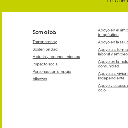
En què 
Apoyo en el ámbi
Som alba
terapéutico
Transparency
Apoyo en la salud
Sostenibilidad
Apoyo a la forma
laboral y empleo
Historia y reconocimientos
Apoyo en la inclu
Impacto social
comunidad
Personas con empuje
Apoyo a la vivien
independiente
Alianzas
Apoyo y acceso a 
ocio