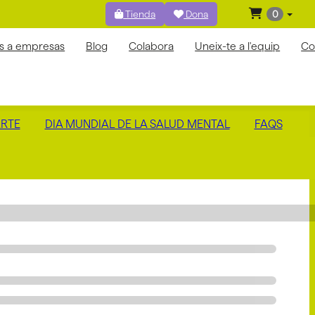
Tienda
Dona
0
os a empresas
Blog
Colabora
Uneix-te a l'equip
Co
RTE
DIA MUNDIAL DE LA SALUD MENTAL
FAQS