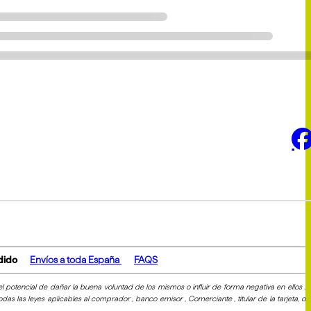
dido
Envíos a toda España
FAQS
potencial de dañar la buena voluntad de los mismos o influir de forma negativa en ellos .
s las leyes aplicables al comprador , banco emisor , Comerciante , titular de la tarjeta, o