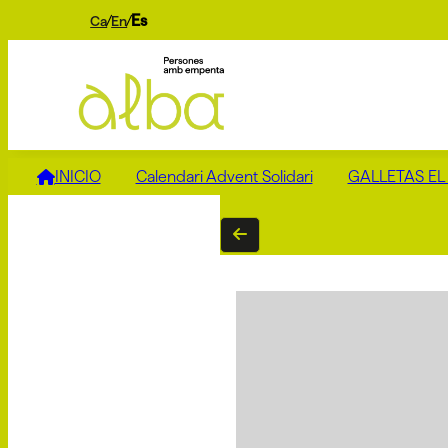
Es
Ca
En
INICIO
Calendari Advent Solidari
GALLETAS EL