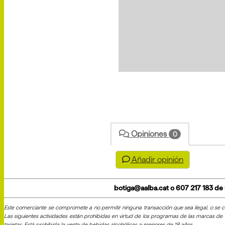
Compártelo:
Opiniones
0
Añadir opinión
botiga@aalba.cat o 607 217 183 de
Este comerciante se compromete a no permitir ninguna transacción que sea ilegal, o se co
Las siguientes actividades están prohibidas en virtud de los programas de las marcas de ta
tarjetas. Está prohibida la venta de bebidas alcohólicas a menores de 18 años.