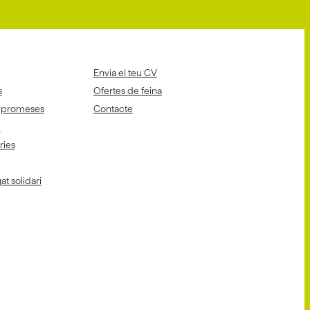
Envia el teu CV
s
Ofertes de feina
mpromeses
Contacte
i
aries
at solidari