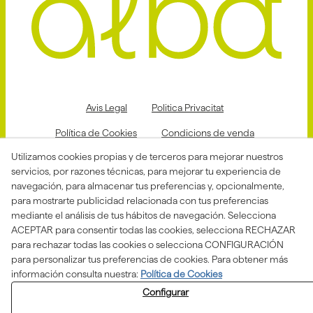
Avis Legal
Politica Privacitat
Política de Cookies
Condicions de venda
Utilizamos cookies propias y de terceros para mejorar nuestros
Declaració d'accessibilitat
servicios, por razones técnicas, para mejorar tu experiencia de
Canal de denuncias
navegación, para almacenar tus preferencias y, opcionalmente,
para mostrarte publicidad relacionada con tus preferencias
mediante el análisis de tus hábitos de navegación. Selecciona
ACEPTAR para consentir todas las cookies, selecciona RECHAZAR
Aquesta actuació està impulsada i subvencionada pel
para rechazar todas las cookies o selecciona CONFIGURACIÓN
Departament d'Empresa i Treball i finançada pel Fons
Social Europeu com a part de la resposta de la Unió
para personalizar tus preferencias de cookies. Para obtener más
Europea a la pandèmia de COVID-19.
información consulta nuestra:
Política de Cookies
Configurar