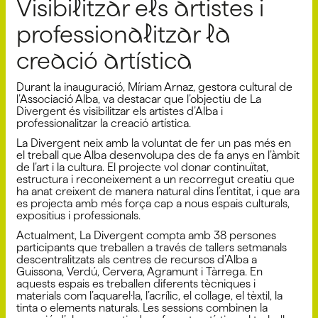
Visibilitzar els artistes i
professionalitzar la
creació artística
Durant la inauguració, Míriam Arnaz, gestora cultural de
l’Associació Alba, va destacar que l’objectiu de La
Divergent és visibilitzar els artistes d’Alba i
professionalitzar la creació artística.
La Divergent neix amb la voluntat de fer un pas més en
el treball que Alba desenvolupa des de fa anys en l’àmbit
de l’art i la cultura. El projecte vol donar continuïtat,
estructura i reconeixement a un recorregut creatiu que
ha anat creixent de manera natural dins l’entitat, i que ara
es projecta amb més força cap a nous espais culturals,
expositius i professionals.
Actualment, La Divergent compta amb 38 persones
participants que treballen a través de tallers setmanals
descentralitzats als centres de recursos d’Alba a
Guissona, Verdú, Cervera, Agramunt i Tàrrega. En
aquests espais es treballen diferents tècniques i
materials com l’aquarel·la, l’acrílic, el collage, el tèxtil, la
tinta o elements naturals. Les sessions combinen la