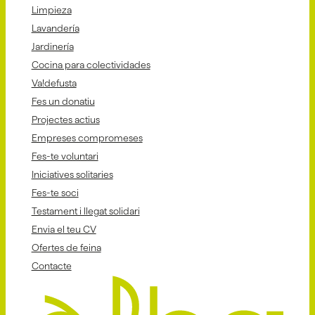
Limpieza
Lavandería
Jardinería
Cocina para colectividades
Va!defusta
Fes un donatiu
Projectes actius
Empreses compromeses
Fes-te voluntari
Iniciatives solitaries
Fes-te soci
Testament i llegat solidari
Envia el teu CV
Ofertes de feina
Contacte