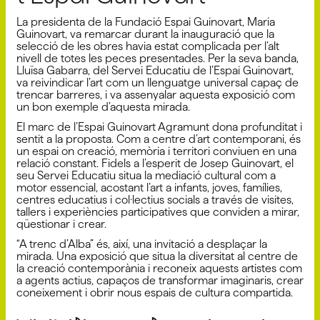
La presidenta de la Fundació Espai Guinovart, Maria
Guinovart, va remarcar durant la inauguració que la
selecció de les obres havia estat complicada per l’alt
nivell de totes les peces presentades. Per la seva banda,
Lluïsa Gabarra, del Servei Educatiu de l’Espai Guinovart,
va reivindicar l’art com un llenguatge universal capaç de
trencar barreres, i va assenyalar aquesta exposició com
un bon exemple d’aquesta mirada.
El marc de l’Espai Guinovart Agramunt dona profunditat i
sentit a la proposta. Com a centre d’art contemporani, és
un espai on creació, memòria i territori conviuen en una
relació constant. Fidels a l’esperit de Josep Guinovart, el
seu Servei Educatiu situa la mediació cultural com a
motor essencial, acostant l’art a infants, joves, famílies,
centres educatius i col·lectius socials a través de visites,
tallers i experiències participatives que conviden a mirar,
qüestionar i crear.
“A trenc d’Alba” és, així, una invitació a desplaçar la
mirada. Una exposició que situa la diversitat al centre de
la creació contemporània i reconeix aquests artistes com
a agents actius, capaços de transformar imaginaris, crear
coneixement i obrir nous espais de cultura compartida.