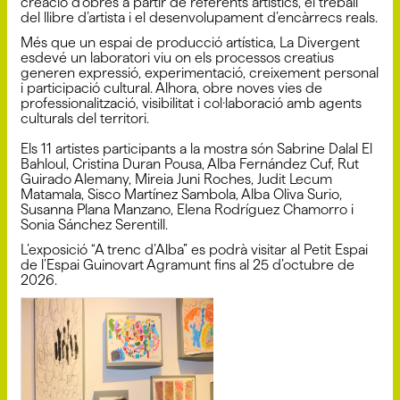
creació d’obres a partir de referents artístics, el treball
del llibre d’artista i el desenvolupament d’encàrrecs reals.
Més que un espai de producció artística, La Divergent
esdevé un laboratori viu on els processos creatius
generen expressió, experimentació, creixement personal
i participació cultural. Alhora, obre noves vies de
professionalització, visibilitat i col·laboració amb agents
culturals del territori.
Els 11 artistes participants a la mostra són Sabrine Dalal El
Bahloul, Cristina Duran Pousa, Alba Fernández Cuf, Rut
Guirado Alemany, Mireia Juni Roches, Judit Lecum
Matamala, Sisco Martínez Sambola, Alba Oliva Surio,
Susanna Plana Manzano, Elena Rodríguez Chamorro i
Sonia Sánchez Serentill.
L’exposició “A trenc d’Alba” es podrà visitar al Petit Espai
de l’Espai Guinovart Agramunt fins al 25 d’octubre de
2026.