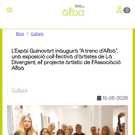
Toggle nav
Toggle navigation
0
Blog
Cultura
L’Espai Guinovart inaugura “A trenc d’Alba”,
una exposició col·lectiva d’artistes de La
Divergent, el projecte artístic de l’Associació
Alba
Cultura
15-06-2026