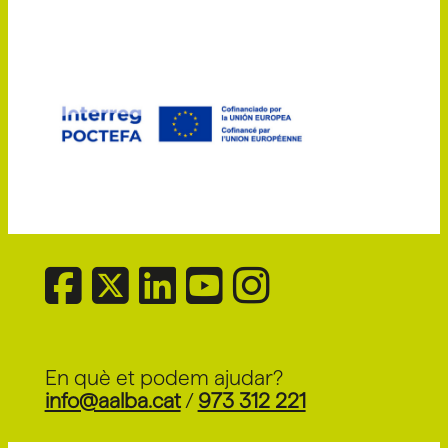
En què et podem ajudar?
info@aalba.cat
/
973 312 221