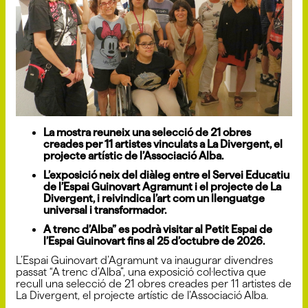
La mostra reuneix una selecció de 21 obres
creades per 11 artistes vinculats a La Divergent, el
projecte artístic de l’Associació Alba.
L’exposició neix del diàleg entre el Servei Educatiu
de l’Espai Guinovart Agramunt i el projecte de La
Divergent, i reivindica l’art com un llenguatge
universal i transformador.
A trenc d’Alba” es podrà visitar al Petit Espai de
l’Espai Guinovart fins al 25 d’octubre de 2026.
L’Espai Guinovart d’Agramunt va inaugurar divendres
passat “A trenc d’Alba”, una exposició col·lectiva que
recull una selecció de 21 obres creades per 11 artistes de
La Divergent, el projecte artístic de l’Associació Alba.