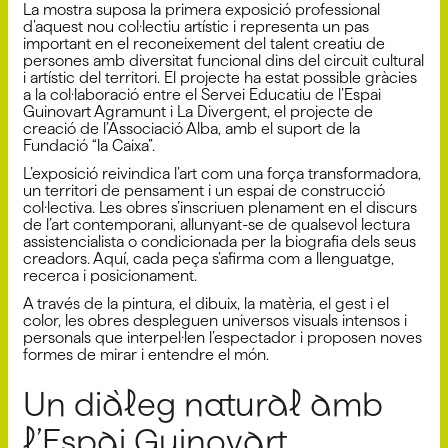
La mostra suposa la primera exposició professional
d’aquest nou col·lectiu artístic i representa un pas
important en el reconeixement del talent creatiu de
persones amb diversitat funcional dins del circuit cultural
i artístic del territori. El projecte ha estat possible gràcies
a la col·laboració entre el Servei Educatiu de l’Espai
Guinovart Agramunt i La Divergent, el projecte de
creació de l’Associació Alba, amb el suport de la
Fundació “la Caixa”.
L’exposició reivindica l’art com una força transformadora,
un territori de pensament i un espai de construcció
col·lectiva. Les obres s’inscriuen plenament en el discurs
de l’art contemporani, allunyant-se de qualsevol lectura
assistencialista o condicionada per la biografia dels seus
creadors. Aquí, cada peça s’afirma com a llenguatge,
recerca i posicionament.
A través de la pintura, el dibuix, la matèria, el gest i el
color, les obres despleguen universos visuals intensos i
personals que interpel·len l’espectador i proposen noves
formes de mirar i entendre el món.
Un diàleg natural amb
l’Espai Guinovart