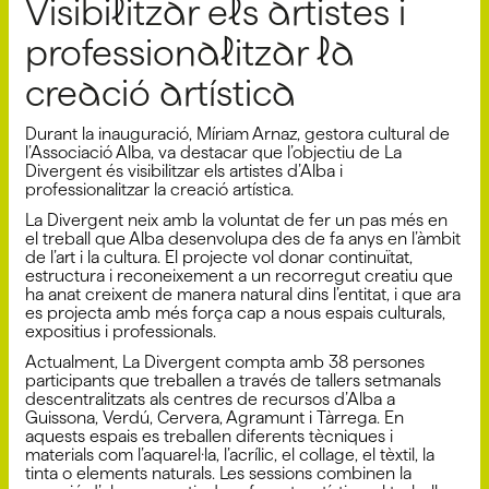
Visibilitzar els artistes i
professionalitzar la
creació artística
Durant la inauguració, Míriam Arnaz, gestora cultural de
l’Associació Alba, va destacar que l’objectiu de La
Divergent és visibilitzar els artistes d’Alba i
professionalitzar la creació artística.
La Divergent neix amb la voluntat de fer un pas més en
el treball que Alba desenvolupa des de fa anys en l’àmbit
de l’art i la cultura. El projecte vol donar continuïtat,
estructura i reconeixement a un recorregut creatiu que
ha anat creixent de manera natural dins l’entitat, i que ara
es projecta amb més força cap a nous espais culturals,
expositius i professionals.
Actualment, La Divergent compta amb 38 persones
participants que treballen a través de tallers setmanals
descentralitzats als centres de recursos d’Alba a
Guissona, Verdú, Cervera, Agramunt i Tàrrega. En
aquests espais es treballen diferents tècniques i
materials com l’aquarel·la, l’acrílic, el collage, el tèxtil, la
tinta o elements naturals. Les sessions combinen la