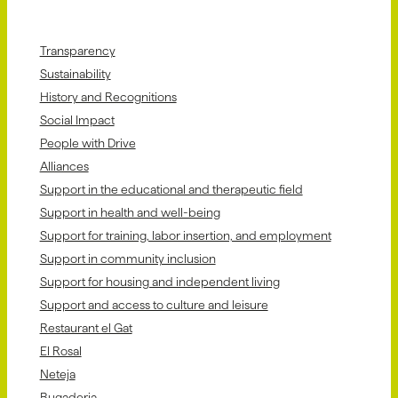
Transparency
Sustainability
History and Recognitions
Social Impact
People with Drive
Alliances
Support in the educational and therapeutic field
Support in health and well-being
Support for training, labor insertion, and employment
Support in community inclusion
Support for housing and independent living
Support and access to culture and leisure
Restaurant el Gat
El Rosal
Neteja
Bugaderia