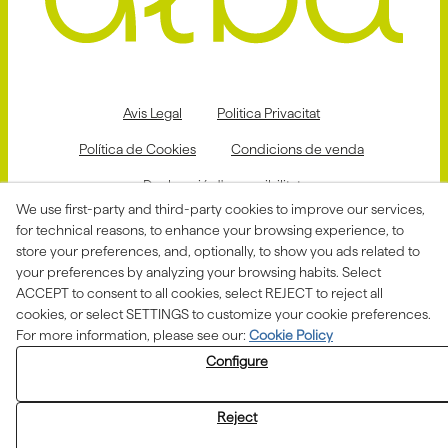
Avis Legal
Politica Privacitat
Política de Cookies
Condicions de venda
Declaració d'accessibilitat
We use first-party and third-party cookies to improve our services,
Canal de denúncies
for technical reasons, to enhance your browsing experience, to
store your preferences, and, optionally, to show you ads related to
your preferences by analyzing your browsing habits. Select
ACCEPT to consent to all cookies, select REJECT to reject all
Aquesta actuació està impulsada i subvencionada pel
Departament d'Empresa i Treball i finançada pel Fons
cookies, or select SETTINGS to customize your cookie preferences.
Social Europeu com a part de la resposta de la Unió
For more information, please see our:
Cookie Policy
Europea a la pandèmia de COVID-19.
Configure
Reject