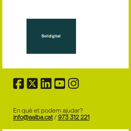
En què et podem ajudar?
info@aalba.cat
/
973 312 221