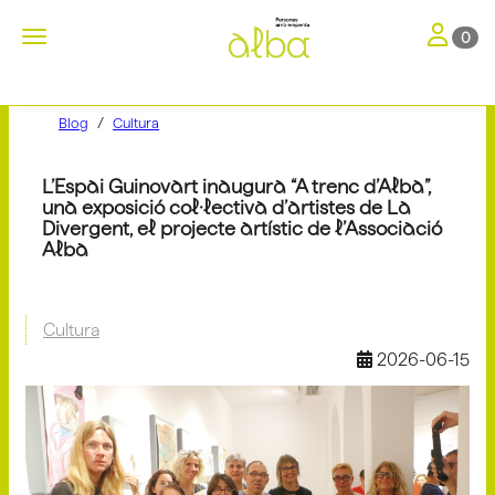
Toggle nav
Toggle navigation
0
Blog
Cultura
L’Espai Guinovart inaugura “A trenc d’Alba”,
una exposició col·lectiva d’artistes de La
Divergent, el projecte artístic de l’Associació
Alba
Cultura
2026-06-15