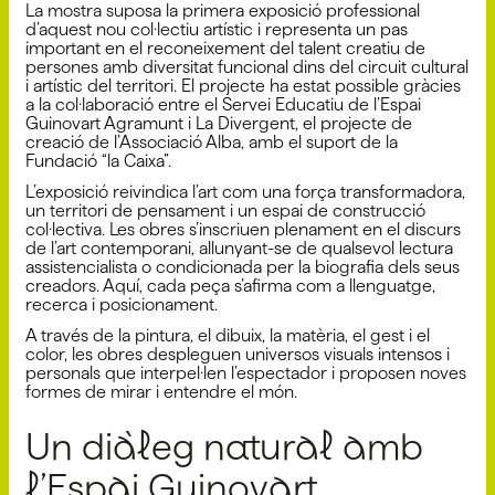
La mostra suposa la primera exposició professional
d’aquest nou col·lectiu artístic i representa un pas
important en el reconeixement del talent creatiu de
persones amb diversitat funcional dins del circuit cultural
i artístic del territori. El projecte ha estat possible gràcies
a la col·laboració entre el Servei Educatiu de l’Espai
Guinovart Agramunt i La Divergent, el projecte de
creació de l’Associació Alba, amb el suport de la
Fundació “la Caixa”.
L’exposició reivindica l’art com una força transformadora,
un territori de pensament i un espai de construcció
col·lectiva. Les obres s’inscriuen plenament en el discurs
de l’art contemporani, allunyant-se de qualsevol lectura
assistencialista o condicionada per la biografia dels seus
creadors. Aquí, cada peça s’afirma com a llenguatge,
recerca i posicionament.
A través de la pintura, el dibuix, la matèria, el gest i el
color, les obres despleguen universos visuals intensos i
personals que interpel·len l’espectador i proposen noves
formes de mirar i entendre el món.
Un diàleg natural amb
l’Espai Guinovart