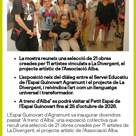
La mostra reuneix una selecció de 21 obres
creades per 11 artistes vinculats a La Divergent, el
projecte artístic de l’Associació Alba.
L’exposició neix del diàleg entre el Servei Educatiu
de l’Espai Guinovart Agramunt i el projecte de La
Divergent, i reivindica l’art com un llenguatge
universal i transformador.
A trenc d’Alba” es podrà visitar al Petit Espai de
l’Espai Guinovart fins al 25 d’octubre de 2026.
L’Espai Guinovart d’Agramunt va inaugurar divendres
passat “A trenc d’Alba”, una exposició col·lectiva que
recull una selecció de 21 obres creades per 11 artistes de
La Divergent, el projecte artístic de l’Associació Alba.