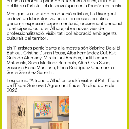
creació d’obres a partir de referents artístics, el treball
del llibre d’artista i el desenvolupament d’encàrrecs reals.
Més que un espai de producció artística, La Divergent
esdevé un laboratori viu on els processos creatius
generen expressió, experimentació, creixement personal
i participació cultural. Alhora, obre noves vies de
professionalització, visibilitat i col·laboració amb agents
culturals del territori.
Els 11 artistes participants a la mostra són Sabrine Dalal El
Bahloul, Cristina Duran Pousa, Alba Fernández Cuf, Rut
Guirado Alemany, Mireia Juni Roches, Judit Lecum
Matamala, Sisco Martínez Sambola, Alba Oliva Surio,
Susanna Plana Manzano, Elena Rodríguez Chamorro i
Sonia Sánchez Serentill.
L’exposició “A trenc d’Alba” es podrà visitar al Petit Espai
de l’Espai Guinovart Agramunt fins al 25 d’octubre de
2026.