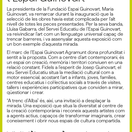
La presidenta de la Fundació Espai Guinovart, Maria
Guinovart, va remarcar durant la inauguració que la
selecció de les obres havia estat complicada per l’alt
nivell de totes les peces presentades. Per la seva banda,
Lluïsa Gabarra, del Servei Educatiu de l’Espai Guinovart,
va reivindicar l’art com un llenguatge universal capaç de
trencar barreres, i va assenyalar aquesta exposició com
un bon exemple d’aquesta mirada.
El marc de l’Espai Guinovart Agramunt dona profunditat i
sentit a la proposta. Com a centre d’art contemporani, és
un espai on creació, memòria i territori conviuen en una
relació constant. Fidels a l’esperit de Josep Guinovart, el
seu Servei Educatiu situa la mediació cultural com a
motor essencial, acostant l’art a infants, joves, famílies,
centres educatius i col·lectius socials a través de visites,
tallers i experiències participatives que conviden a mirar,
qüestionar i crear.
“A trenc d’Alba” és, així, una invitació a desplaçar la
mirada. Una exposició que situa la diversitat al centre de
la creació contemporània i reconeix aquests artistes com
a agents actius, capaços de transformar imaginaris, crear
coneixement i obrir nous espais de cultura compartida.