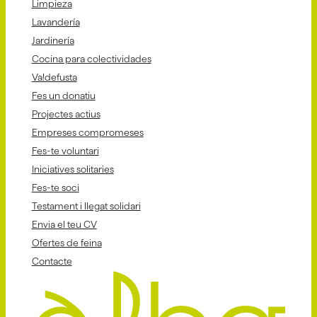
Limpieza
Lavandería
Jardinería
Cocina para colectividades
Va!defusta
Fes un donatiu
Projectes actius
Empreses compromeses
Fes-te voluntari
Iniciatives solitaries
Fes-te soci
Testament i llegat solidari
Envia el teu CV
Ofertes de feina
Contacte