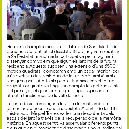
Gràcies a la implicació de la població de Sant Martí i de
persones de l'entitat, el dissabte 18 de juny vam realitzar
la 2a Festallat una jornada participativa per imaginar i
dissenyar com volem que sigun els jardins de la futura
residència. Aquests suposen una extensió d'uns 6500
metres quadrats i comptaran amb un espai interior per
a ús exclusiu dels residents de la llar però també amb
una gran part oberta als públic. Per això, es vol fer un
projecte original que tingui en compte les potencialitats
del paisatge, els jocs per tal que pugui suposar un
atractiu turístic més de la vall del corb.
La jornada va començar a les 10h del matí amb un
esmorzar de coca i xocolata desfeta. A partir de les 11h,
l'historiador Miquel Torres va fer una descoberta dels
espais del jardí a través de la recuperació de la memòria
històrica. En aquest sentit, va assenyalar diferents punts
claus que en el moment de dissenyar els nous jardins cal