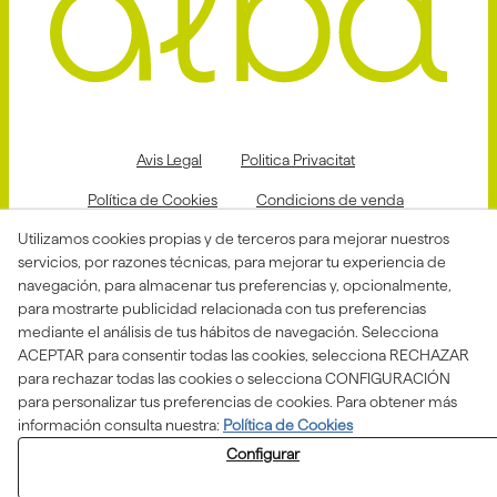
Avis Legal
Politica Privacitat
Política de Cookies
Condicions de venda
Utilizamos cookies propias y de terceros para mejorar nuestros
Declaració d'accessibilitat
servicios, por razones técnicas, para mejorar tu experiencia de
Canal de denuncias
navegación, para almacenar tus preferencias y, opcionalmente,
para mostrarte publicidad relacionada con tus preferencias
mediante el análisis de tus hábitos de navegación. Selecciona
ACEPTAR para consentir todas las cookies, selecciona RECHAZAR
Aquesta actuació està impulsada i subvencionada pel
para rechazar todas las cookies o selecciona CONFIGURACIÓN
Departament d'Empresa i Treball i finançada pel Fons
Social Europeu com a part de la resposta de la Unió
para personalizar tus preferencias de cookies. Para obtener más
Europea a la pandèmia de COVID-19.
información consulta nuestra:
Política de Cookies
Configurar