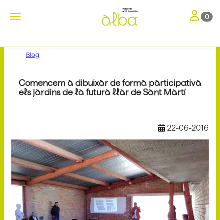
Toggle nav
Toggle navigation
0
Blog
Comencem a dibuixar de forma participativa
els jardins de la futura llar de Sant Martí
22-06-2016