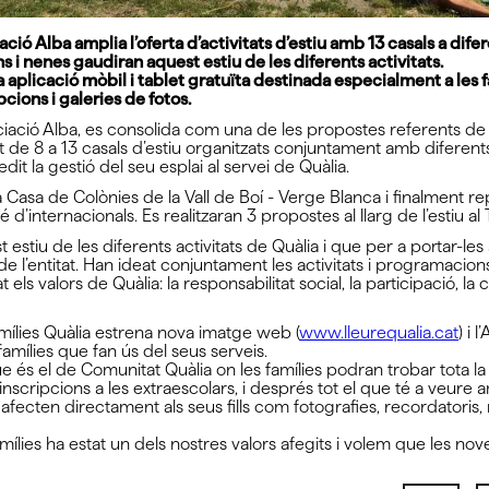
ció Alba amplia l’oferta d’activitats d’estiu amb 13 casals a difer
s i nenes gaudiran aquest estiu de les diferents activitats.
 aplicació mòbil i tablet gratuïta destinada especialment a les f
cions i galeries de fotos.
ciació Alba, es consolida com una de les propostes referents de l
nt de 8 a 13 casals d’estiu organitzats conjuntament amb difer
t la gestió del seu esplai al servei de Quàlia.
la Casa de Colònies de la Vall de Boí - Verge Blanca i finalment 
d’internacionals. Es realitzaran 3 propostes al llarg de l’estiu al Ta
estiu de les diferents activitats de Quàlia i que per a portar-le
l’entitat. Han ideat conjuntament les activitats i programacions
ls valors de Quàlia: la responsabilitat social, la participació, la crea
amílies Quàlia estrena nova imatge web (
www.lleurequalia.cat
) i 
mílies que fan ús del seus serveis.
s el de Comunitat Quàlia on les famílies podran trobar tota la
cripcions a les extraescolars, i després tot el que té a veure am
ten directament als seus fills com fotografies, recordatoris, no
mílies ha estat un dels nostres valors afegits i volem que les nov