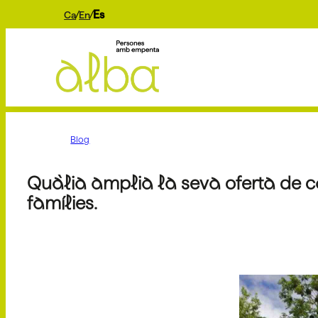
Es
Ca
En
Blog
Quàlia amplia la seva oferta de ca
famílies.