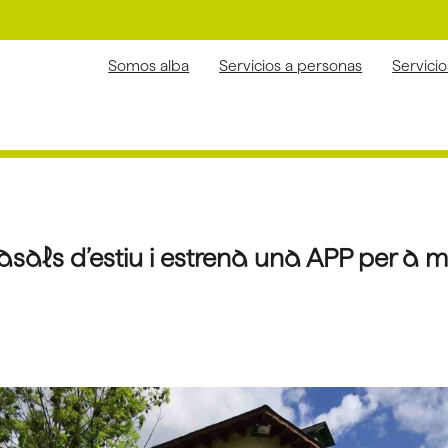
Somos alba
Servicios a personas
Servici
sals d’estiu i estrena una APP per a 