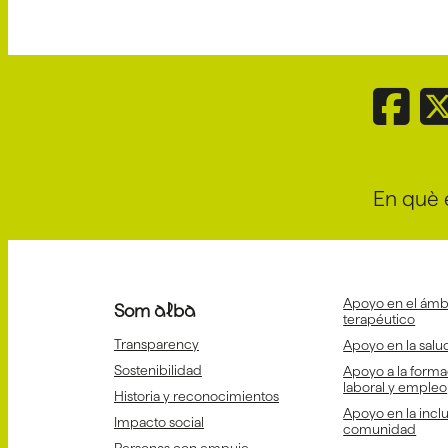
En què 
Apoyo en el ámbi
Som alba
terapéutico
Transparency
Apoyo en la salud
Sostenibilidad
Apoyo a la forma
laboral y empleo
Historia y reconocimientos
Apoyo en la inclu
Impacto social
comunidad