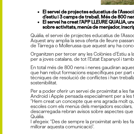
El servei de projectes educatius de l’Associa
d’estiu i 3 camps de treball. Més de 800 nen
El servei ha creat l’APP LLEURE QUALIA, una
sobre activitats, menús de menjador, inscrip
Quàlia, el servei de projectes educatius de l’Asso
Aquest any amplia la seva oferta de lleure passa
de Tàrrega o Mollerussa que aquest any ha concedi
Organitzen per tercer any les Colònies d’Estiu a 
per a joves catalans, de tot l’Estat Espanyol i també 
En total més de 800 nens i nenes gaudiran aquest 
que han rebut formacions específiques per part de 
tècniques de resolució de conflictes i han treballat e
sostenibilitat.
Per a poder oferir un servei de proximitat a les f
Android i Apple pensada especialment per a les fa
“Hem creat un concepte que ens agrada molt que é
escoles com els menús dels menjadors escolars, ins
descarregada rebran avisos sobre aspectes que afec
Quàlia.
I afegeix: “Des de sempre la proximitat amb les fa
millorar aquesta comunicació”.