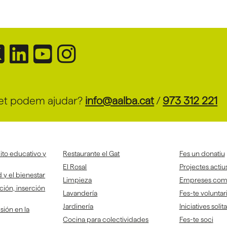
et podem ajudar?
info@aalba.cat
/
973 312 221
to educativo y
Restaurante el Gat
Fes un donatiu
El Rosal
Projectes actiu
 y el bienestar
Limpieza
Empreses co
ción, inserción
Lavandería
Fes-te voluntar
Jardinería
Iniciatives solit
sión en la
Cocina para colectividades
Fes-te soci