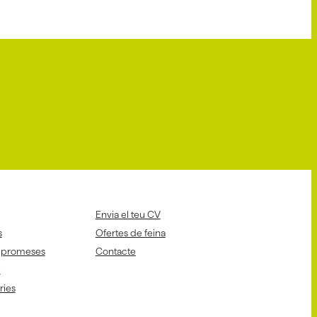
Envia el teu CV
s
Ofertes de feina
mpromeses
Contacte
i
aries