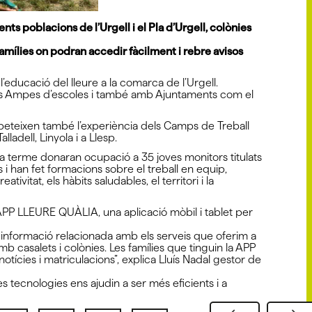
ents poblacions de l’Urgell i el Pla d’Urgell, colònies
amílies on podran accedir fàcilment i rebre avisos
’educació del lleure a la comarca de l’Urgell.
ents Ampes d’escoles i també amb Ajuntaments com el
repeteixen també l’experiència dels Camps de Treball
lladell, Linyola i a Llesp.
s a terme donaran ocupació a 35 joves monitors titulats
 i han fet formacions sobre el treball en equip,
tivitat, els hàbits saludables, el territori i la
l’APP LLEURE QUÀLIA, una aplicació mòbil i tablet per
 informació relacionada amb els serveis que oferim a
b casalets i colònies. Les famílies que tinguin la APP
tícies i matriculacions”, explica Lluís Nadal gestor de
es tecnologies ens ajudin a ser més eficients i a