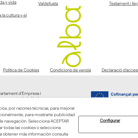
da y vida
Va!defusta
Testament i lleg
la cultura y el
Política de Cookies
Condicions de venda
Declaració d'accessi
partament d'Empresa i
la resposta de la Unió
cios, por razones técnicas, para mejorar
pcionalmente, para mostrarte publicidad
Configurar
os de navegación. Selecciona ACEPTAR
r todas las cookies o selecciona
a obtener más información consulta
 08/2026 ASSOCIACIÓ ALBA - Todos los derechos reservados.