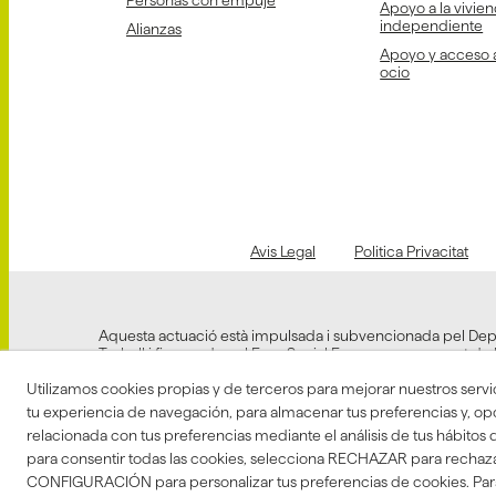
Personas con empuje
Apoyo a la vivien
independiente
Alianzas
Apoyo y acceso a 
ocio
Avis Legal
Politica Privacitat
Aquesta actuació està impulsada i subvencionada pel De
Treball i finançada pel Fons Social Europeu com a part de 
Europea a la pandèmia de COVID-19.
Utilizamos cookies propias y de terceros para mejorar nuestros servi
tu experiencia de navegación, para almacenar tus preferencias y, o
relacionada con tus preferencias mediante el análisis de tus hábit
para consentir todas las cookies, selecciona RECHAZAR para rechaza
CONFIGURACIÓN para personalizar tus preferencias de cookies. Par
©