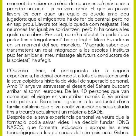
moment de néixer una sèrie de neurones se'n van anar a
prendre un cafè i ja no van tornar. El que va passar
llavors és com quan un equip es queda amb deu
jugadors: que el migcentre ha de fer de central, però no
en sap prou. Llavors tot l'equip queda com reajustat. I les
neurones fan igual: se solidaritzen, però hi ha coses a les
quals no arriben. Per sort, no m'ha afectat la parla i puc
parlar fins a l'esgotament” ha explicat el Marc Buxaderas
en un moment del seu monòleg. “M’agrada saber que
transmetent un relat integrador a les escoles i instituts
puc fer arribar el meu missatge als futurs conductors de
la societat”, ha afegit.
L’Ousman Umar, el protagonista de la segona
experiència, ha deixat conmogut a tots els assistents amb
la seva colpidora història de vida i de superació personal.
Amb 17 anys va atravessar el desert del Sahara buscant
arribar al somni europeu. De les 40 persones que van
començar el viatge en van arribar només 6. Va arribar
amb patera a Barcelona i gràcies a la solidaritat d'una
família catalana que el va acollir va iniciar els seus estudis
fins a treure's actualment un màster a ESADE.
Després de la seva experiència personal va veure que la
formació podia salvar vides i va decidir fundar l’ONG
NASCO, que fomenta l’educació i apropa les eines
tecnològiques a les persones del seu pais natal Gahna.