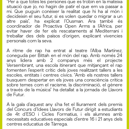
"Per a que totes les persones que es trobin en la mateixa
situació que jo, no hagin de patir el que em va passar a
mi. Que puguin conèixer la realitat que hi ha al món i
decideixin el seu futur, si es volen quedar o migrar a un
altre país”, ha explicat l’Ousman. Ara també és
coordinador de Proactiva Open Arms a l’Àfrica, per
evitar haver de fer els rescataments al Mediterrani i
treballar des dels països d’origen, explicant vivencies
personals com la seva.
A ritme de rap ha entrat al teatre l'Alba Martínez,
coneguda per Bittah en el món del rap. Amb només 24
anys lidera amb 2 companys més el projecte
Versembrant, una escola itinerant que mitjançant el rap
fomenten l’esperit crític dels joves realitzant tallers a les
escoles, entitats i centres cívics. “Amb els nostres tallers
busquem despertar en els joves una consciència crítica
sobre temes com el racisme, la discriminació, el gènere
a través de la música” ha detallat a la jornada de Llavors
de Futur.
A la gala d'aquest any s'ha fet el lliurament dels premis
del Concurs d’Idees Llavors de Futur dirigit a estudiants
de 4t d’ESO i Cicles Formatius, i els alumnes amb
necessitats educatives especials d’entre 16 i 21 anys dels
centres educatius de Tàrrega.