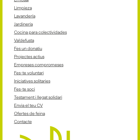
Limpieza
Lavandería
Jardinería
Cocina para colectividades
Va!defusta
Fes un donatiu
Projectes actius
Empreses compromeses
Fes-te voluntari
Iniciatives solitaries
Fes-te soci
Testament i llegat solidari
Envia el teu CV
Ofertes de feina
Contacte