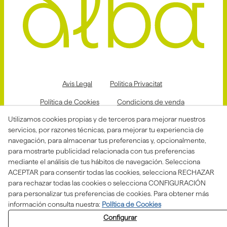
Avis Legal
Politica Privacitat
Política de Cookies
Condicions de venda
Utilizamos cookies propias y de terceros para mejorar nuestros
Declaració d'accessibilitat
servicios, por razones técnicas, para mejorar tu experiencia de
Canal de denuncias
navegación, para almacenar tus preferencias y, opcionalmente,
para mostrarte publicidad relacionada con tus preferencias
mediante el análisis de tus hábitos de navegación. Selecciona
ACEPTAR para consentir todas las cookies, selecciona RECHAZAR
Aquesta actuació està impulsada i subvencionada pel
para rechazar todas las cookies o selecciona CONFIGURACIÓN
Departament d'Empresa i Treball i finançada pel Fons
Social Europeu com a part de la resposta de la Unió
para personalizar tus preferencias de cookies. Para obtener más
Europea a la pandèmia de COVID-19.
información consulta nuestra:
Política de Cookies
Configurar