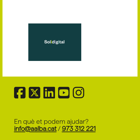
En què et podem ajudar?
info@aalba.cat
/
973 312 221