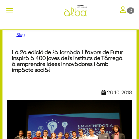
Toggle nav
Toggle navigation
0
Blog
La 2a edició de la Jornada Llavors de Futur
inspira a 400 joves dels instituts de Tàrrega
a emprendre idees innovadores i amb
impacte social
26-10-2018