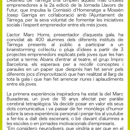
L'Ateneu de Tàrrega s'ha omplert aquest matí d'idees
emprenedores a la 2a edició de la Jornada Llavors de
Futur, que impulsa la Comissió d’Homenatge a Mossèn
Josep Garriga en col·laboració amb l’Ajuntament de
Tàrrega, per la seva voluntat de fomentar les iniciatives
socials i l'esperit emprenedor entre els més joves.
L'actor Marc Homs, presentador d'aquesta gala, ha
convidat als 400 alumnes dels diferents instituts de
Tàrrega presents al públic a participar a un
brainstorming col·lectiu o pluja d'idees a partir de 3
projectes emprenedors explicats pels joves que les han
portat a terme. Abans d'entrar al teatre, el grup Impro
Barcelona, els esperava per a recollir conceptes i
paraules en un paper que després han fet servir pels
diferents jocs d'improvització que han realitzat al llarg de
tota la gala i que han fet arrencar riures i aplaudiments
entre els joves.
La primera experiència inspiradora ha estat la del Marc
Buxaderas, un jove de 18 anys afectat per paràlisi
cerebral tetraplègica. Va decidir posar en valor els seus
dots comunicatius i va passar de fer monòlegs d'humor
sobre la seva experiència personal i penjar-los al youtube
a fer-los a dalt dels escenaris, o bé davant d'alumnes a
les escoles o en jornades motivacionals d'empresaris.
“Em considero neurodivers, que vindria a ser que en el