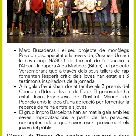
Marc Buxaderas i el seu projecte de monòlegs
Posa un discapacitat a la teva vida; Ousman Umar i
la seva ong NASCO de foment de l'educació a
l'Àfrica i la rapera Alba Martínez (Bittah) i el projecte
Versembrant que a través dels seus tallers de rap
fomenten l'esperit crític dels joves han estat els 3
testimonis inspiradors de la jornada.
A la gala d'avui s'han donat també els 3 premis del
Concurs d'Idees Llavors de Futur. El guanyador ha
estat Joan Franquesa de l'Institut Manuel de
Pedrolo amb la idea d'una aplicació per fomentar la
recerca de feina entre els joves.
El grup Impro Barcelona han animat la gala amb les
seves improvitzacions a partir de les paraules,
conceptes i idees que havien escrit prèviament els
joves del públic.