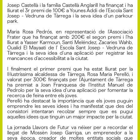
Josep Castellà i la família Castellà Anglarill ha finançat i ha
lliurat el 3r premi de 100€ a Younes Addi de l'Escola Sant
Josep - Vedruna de Tàrrega i la seva idea d'un parkour
park.
Maria Rosa Pedrós, en representació de l'Associació
Frater que ha finançat amb 200€ el segon premi i l'ha
lliurat a Yasser Karmoun, Santi Meléndez, Zacaries Wahb,
Oualid El Mayaati de l' Escola Sant Josep - Vedruna de
Tàrrega i la seva idea d'una aplicació per registrar les
mancances d'accessibilitat a la ciutat.
I finalment el primer premi que ha estat lliurat per la
Il·lustríssima alcaldessa de Tàrrega, Rosa Maria Perelló, i
valorat per 300€ finançats per l'Ajuntament de Tàrrega
ha premiat a Joan Franquesa de l'Institut Manuel de
Pedrolo per la seva idea d'una aplicació per fomentar la
recerca de feina entre els joves.
Perelló ha destacat la importància que els joves puguin
emprendre les seves idees i ha manifestat que des del
consistori intentaran recolzar sempre que es pugui
aquelles idees que tinguin un major impacte per la ciutat.
La jornada Llavors de Futur va néixer per a recordar el
llegat de Mossèn Josep Garriga, un emprenedor a la
seva època, creador de moltes entitats socials que