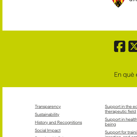
En què 
Transparency
Support in the e
therapeutic field
Sustainability
Support in healt
History and Recognitions
being
Social Impact
Support for train
insertion, and 