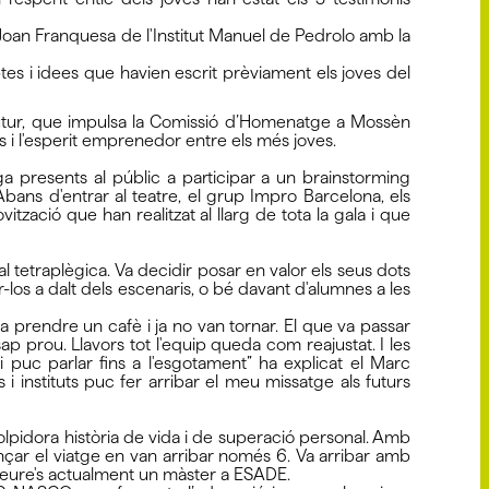
 Joan Franquesa de l'Institut Manuel de Pedrolo amb la
es i idees que havien escrit prèviament els joves del
Futur, que impulsa la Comissió d’Homenatge a Mossèn
s i l'esperit emprenedor entre els més joves.
a presents al públic a participar a un brainstorming
Abans d'entrar al teatre, el grup Impro Barcelona, els
zació que han realitzat al llarg de tota la gala i que
l tetraplègica. Va decidir posar en valor els seus dots
los a dalt dels escenaris, o bé davant d'alumnes a les
 prendre un cafè i ja no van tornar. El que va passar
 prou. Llavors tot l'equip queda com reajustat. I les
 i puc parlar fins a l'esgotament” ha explicat el Marc
instituts puc fer arribar el meu missatge als futurs
olpidora història de vida i de superació personal. Amb
çar el viatge en van arribar només 6. Va arribar amb
 a treure's actualment un màster a ESADE.