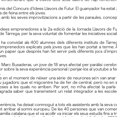
emis del Concurs d'Idees Llavors de Futur. El guanyador ha estat
 de feina entre els joves.
amb les seves improvitzacions a partir de les paraules, concept
'idees emprenedores a la 2a edició de la Jornada Llavors de 
 Tàrrega, per la seva voluntat de fomentar les iniciatives social
ha convidat als 400 alumnes dels diferents instituts de Tàrreg
s emprenedors explicats pels joves que les han portat a terme. 
n paper que després han fet servir pels diferents jocs d'improvit
ves.
l Marc Buxaderas, un jove de 18 anys afectat per paràlisi cerebra
sobre la seva experiència personal i penjar-los al youtube a fer-
.
e en el moment de néixer una sèrie de neurones se'n van anar a
ugadors: que el migcentre ha de fer de central, però no en sap
oses a les quals no arriben. Per sort, no m'ha afectat la parla
da saber que transmetent un relat integrador a les escoles i 
riència, ha deixat conmogut a tots els assistents amb la seva c
ant arribar al somni europeu. De les 40 persones que van comen
família catalana que el va acollir va iniciar els seus estudis fins