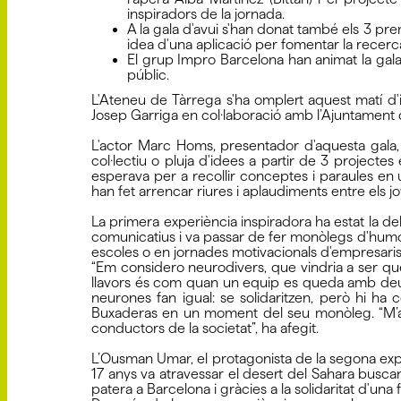
inspiradors de la jornada.
A la gala d'avui s'han donat també els 3 pr
idea d'una aplicació per fomentar la recerca
El grup Impro Barcelona han animat la gala 
públic.
L'Ateneu de Tàrrega s'ha omplert aquest matí d
Josep Garriga en col·laboració amb l’Ajuntament de
L'actor Marc Homs, presentador d'aquesta gala, 
col·lectiu o pluja d'idees a partir de 3 projecte
esperava per a recollir conceptes i paraules en u
han fet arrencar riures i aplaudiments entre els jo
La primera experiència inspiradora ha estat la de
comunicatius i va passar de fer monòlegs d'humor 
escoles o en jornades motivacionals d'empresaris
“Em considero neurodivers, que vindria a ser qu
llavors és com quan un equip es queda amb deu j
neurones fan igual: se solidaritzen, però hi ha c
Buxaderas en un moment del seu monòleg. “M’agra
conductors de la societat”, ha afegit.
L’Ousman Umar, el protagonista de la segona expe
17 anys va atravessar el desert del Sahara busc
patera a Barcelona i gràcies a la solidaritat d'una 