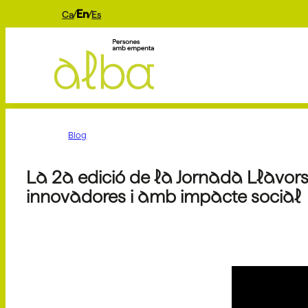
En
Ca
Es
Blog
La 2a edició de la Jornada Llavors 
innovadores i amb impacte social