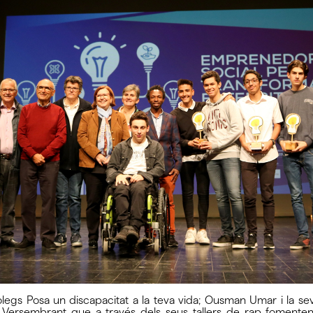
egs Posa un discapacitat a la teva vida; Ousman Umar i la sev
e Versembrant que a través dels seus tallers de rap fomenten l