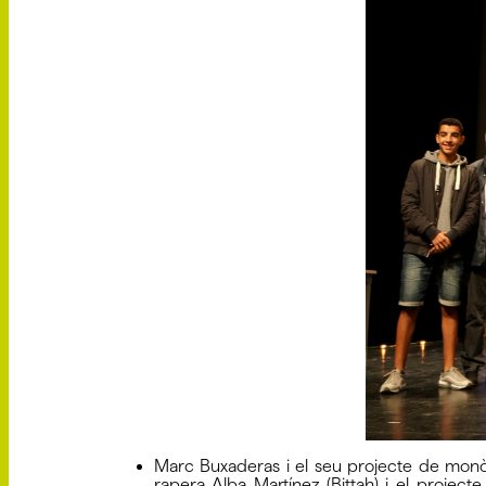
Marc Buxaderas i el seu projecte de monòl
rapera Alba Martínez (Bittah) i el project