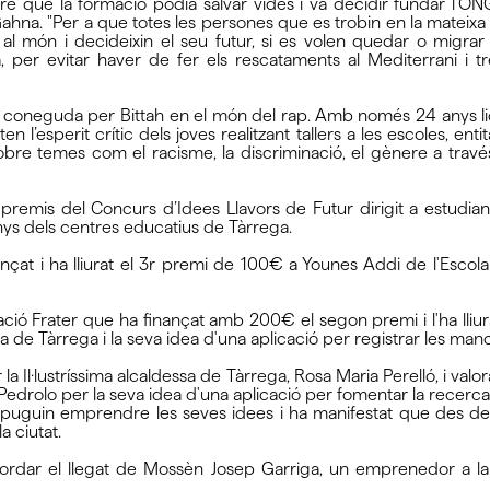
re que la formació podia salvar vides i va decidir fundar l’O
ahna. "Per a que totes les persones que es trobin en la mateixa 
 al món i decideixin el seu futur, si es volen quedar o migrar
per evitar haver de fer els rescataments al Mediterrani i tre
nez, coneguda per Bittah en el món del rap. Amb només 24 any
 l’esperit crític dels joves realitzant tallers a les escoles, ent
obre temes com el racisme, la discriminació, el gènere a través
ls premis del Concurs d’Idees Llavors de Futur dirigit a estudi
anys dels centres educatius de Tàrrega.
 finançat i ha lliurat el 3r premi de 100€ a Younes Addi de l'Esc
ació Frater que ha finançat amb 200€ el segon premi i l'ha lli
 de Tàrrega i la seva idea d'una aplicació per registrar les manca
r la Il·lustríssima alcaldessa de Tàrrega, Rosa Maria Perelló, i v
Pedrolo per la seva idea d'una aplicació per fomentar la recerca 
s puguin emprendre les seves idees i ha manifestat que des de
a ciutat.
cordar el llegat de Mossèn Josep Garriga, un emprenedor a la