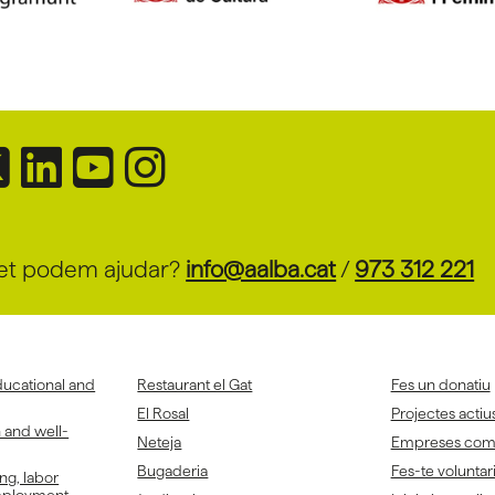
et podem ajudar?
info@aalba.cat
/
973 312 221
ducational and
Restaurant el Gat
Fes un donatiu
El Rosal
Projectes actiu
h and well-
Neteja
Empreses co
Bugaderia
Fes-te voluntar
ing, labor
employment