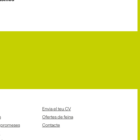
Envia el teu CV
s
Ofertes de feina
mpromeses
Contacte
i