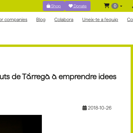
Shop
Donate
0
for companies
Blog
Colabora
Uneix-te a l'equip
Co
ituts de Tàrrega a emprendre idees
2018-10-26