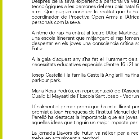
Després de la seva experiència personal va veu
tecnològiques a les persones del seu pais natal G
a mi. Que puguin conèixer la realitat que hi ha
coordinador de Proactiva Open Arms a l’Àfrica, 
personals com la seva.
A ritme de rap ha entrat al teatre l'Alba Martí
una escola itinerant que mitjançant el rap fomenten
despertar en els joves una consciència crítica s
Futur.
A la gala d'aquest any s'ha fet el lliurament de
necessitats educatives especials d’entre 16 i 21 
Josep Castellà i la família Castellà Anglarill ha
parkour park.
Maria Rosa Pedrós, en representació de l'Associ
Oualid El Mayaati de l' Escola Sant Josep - Vedruna
I finalment el primer premi que ha estat lliurat pe
premiat a Joan Franquesa de l'Institut Manuel de 
Perelló ha destacat la importància que els jove
aquelles idees que tinguin un major impacte per l
La jornada Llavors de Futur va néixer per a re
treballen actualment al territori.