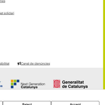
aries
at solidari
bilitat
Canal de denúncies
Reject
Accept