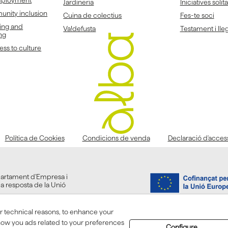
Jardineria
Iniciatives solit
unity inclusion
Cuina de colectius
Fes-te soci
ing and
Va!defusta
Testament i lleg
ng
ss to culture
Política de Cookies
Condicions de venda
Declaració d'accessi
partament d'Empresa i
la resposta de la Unió
or technical reasons, to enhance your
show you ads related to your preferences
Configure