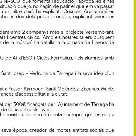
NG NASCO, que fomenta l’educació i apropa les eines
situació que jo, no hagin de patir el que em va passar
 a un altre país”, ha explicat l’Ousman. Ara també és
ballar des dels països d’origen, explicant vivencies
s lidera amb 2 companys més el projecte Versembrant,
itats i centres cívics. “Amb els nostres tallers busquem
 de la música” ha detallat a la jornada de Llavors de
ants de 4t d’ESO i Cicles Formatius, i els alumnes amb
ola Sant Josep - Vedruna de Tàrrega i la seva idea d'un
urat a Yasser Karmoun, Santi Meléndez, Zacaries Wahb,
nces d'accessibilitat a la ciutat.
alorat per 300€ finançats per l'Ajuntament de Tàrrega ha
de feina entre els joves.
l consistori intentaran recolzar sempre que es pugui
 seva època, creador de moltes entitats socials que