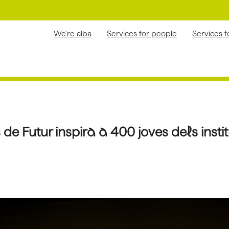
We're alba
Services for people
Services 
de Futur inspira a 400 joves dels inst