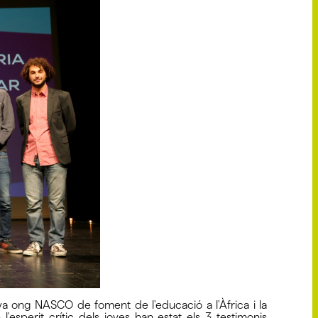
a ong NASCO de foment de l'educació a l'Àfrica i la
'esperit crític dels joves han estat els 3 testimonis