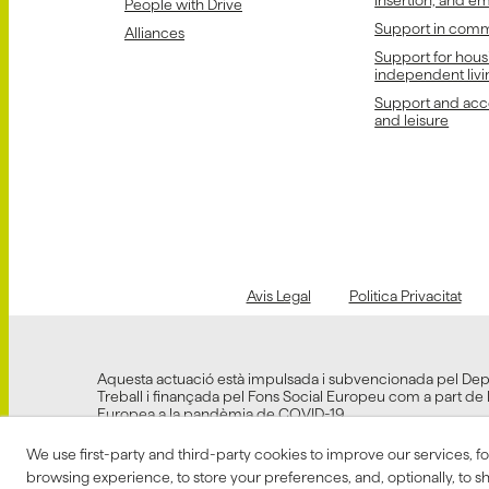
People with Drive
Support in comm
Alliances
Support for hous
independent livi
Support and acce
and leisure
Avis Legal
Politica Privacitat
Aquesta actuació està impulsada i subvencionada pel De
Treball i finançada pel Fons Social Europeu com a part de 
Europea a la pandèmia de COVID-19.
We use first-party and third-party cookies to improve our services, f
browsing experience, to store your preferences, and, optionally, to 