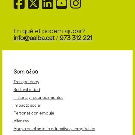
Servicios y Recursos sobre
+info
discapacidad y TEA para
escuelas, entidades y familias
En què et podem ajudar?
info@aalba.cat
/
973 312 221
Som alba
Transparency
Sostenibilidad
Historia y reconocimientos
Impacto social
Personas con empuje
Alianzas
Apoyo en el ámbito educativo y terapéutico