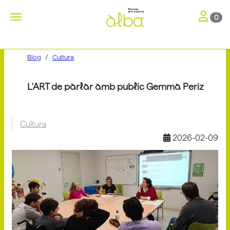
Toggle nav
Toggle navigation
0
Blog
Cultura
L'ART de parlar amb public Gemma Periz
Cultura
2026-02-09