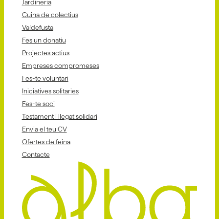
Jardineria
Cuina de colectius
Va!defusta
Fes un donatiu
Projectes actius
Empreses compromeses
Fes-te voluntari
Iniciatives solitaries
Fes-te soci
Testament i llegat solidari
Envia el teu CV
Ofertes de feina
Contacte