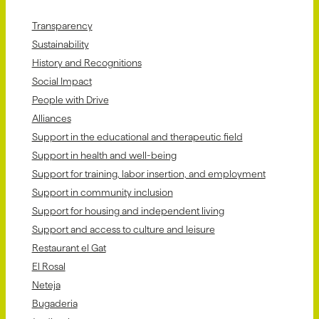
Transparency
Sustainability
History and Recognitions
Social Impact
People with Drive
Alliances
Support in the educational and therapeutic field
Support in health and well-being
Support for training, labor insertion, and employment
Support in community inclusion
Support for housing and independent living
Support and access to culture and leisure
Restaurant el Gat
El Rosal
Neteja
Bugaderia