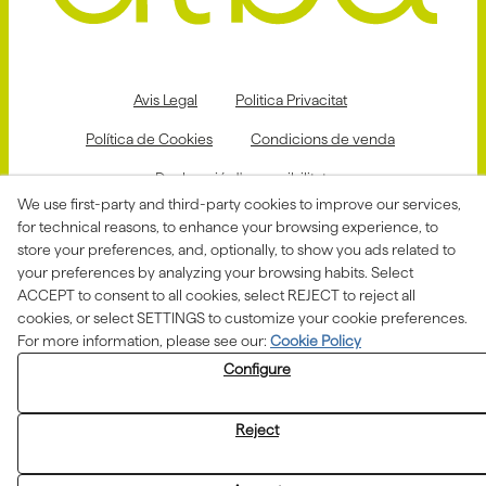
Avis Legal
Politica Privacitat
Política de Cookies
Condicions de venda
Declaració d'accessibilitat
We use first-party and third-party cookies to improve our services,
Canal de denúncies
for technical reasons, to enhance your browsing experience, to
store your preferences, and, optionally, to show you ads related to
your preferences by analyzing your browsing habits. Select
ACCEPT to consent to all cookies, select REJECT to reject all
Aquesta actuació està impulsada i subvencionada pel
Departament d'Empresa i Treball i finançada pel Fons
cookies, or select SETTINGS to customize your cookie preferences.
Social Europeu com a part de la resposta de la Unió
For more information, please see our:
Cookie Policy
Europea a la pandèmia de COVID-19.
Configure
Reject