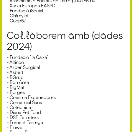
- Associació d'Entitats de Tàrrega AGENTA
- Xarxa Europea EASPD
- Fundació iSocial.
- Oh!mylot
- Coop57
Col.laborem amb (dades
2024)
- Fundació "la Caixa"
- Altinco
- Arber Surgical
- Asbert
- BGrup
- Bon Àrea
- BigMat
- Borges
- Coesma Expenedores
- Comercial Sans
- Cotécnica
- Diana Pet Food
- DSF Ferreters
- Foment Tàrrega
- Flower