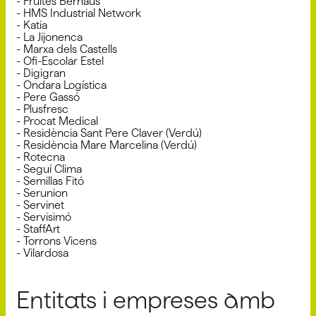
- Fruites Bernaus
- HMS Industrial Network
- Katia
- La Jijonenca
- Marxa dels Castells
- Ofi-Escolar Estel
- Digigran
- Ondara Logística
- Pere Gassó
- Plusfresc
- Procat Medical
- Residència Sant Pere Claver (Verdú)
- Residència Mare Marcelina (Verdú)
- Rotecna
- Seguí Clima
- Semillas Fitó
- Serunion
- Servinet
- Servisimó
- StaffArt
- Torrons Vicens
- Vilardosa
Entitats i empreses amb