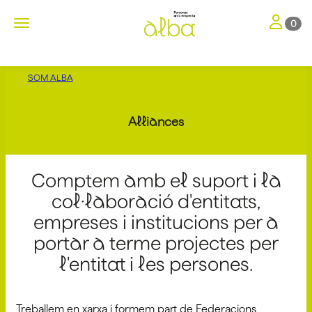
Toggle nav
Toggle navigation
0
SOM ALBA
Alliances
Comptem amb el suport i la
col·laboració d'entitats,
empreses i institucions per a
portar a terme projectes per
l'entitat i les persones.
Treballem en xarxa i formem part de Federacions