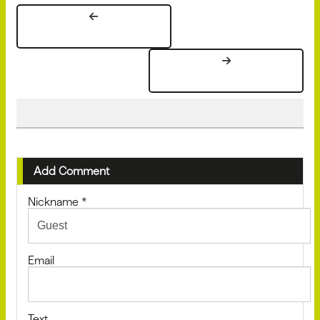
Add Comment
Nickname
*
Email
Text