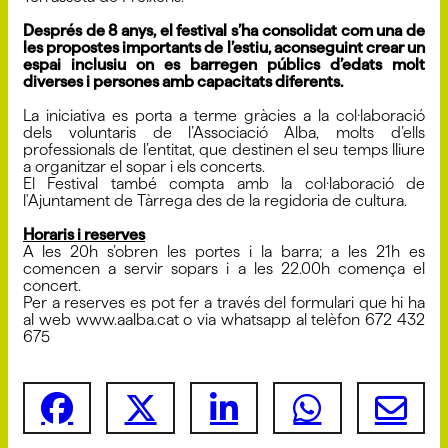
Després de 8 anys, el festival s’ha consolidat com una de
les propostes importants de l’estiu, aconseguint crear un
espai inclusiu on es barregen públics d’edats molt
diverses i persones amb capacitats diferents.
La iniciativa es porta a terme gràcies a la col·laboració
dels voluntaris de l’Associació Alba, molts d’ells
professionals de l’entitat, que destinen el seu temps lliure
a organitzar el sopar i els concerts.
El Festival també compta amb la col·laboració de
l'Ajuntament de Tàrrega des de la regidoria de cultura.
Horaris i reserves
A les 20h s’obren les portes i la barra; a les 21h es
comencen a servir sopars i a les 22.00h comença el
concert.
Per a reserves es pot fer a través del formulari que hi ha
al web www.aalba.cat o via whatsapp al telèfon 672 432
675