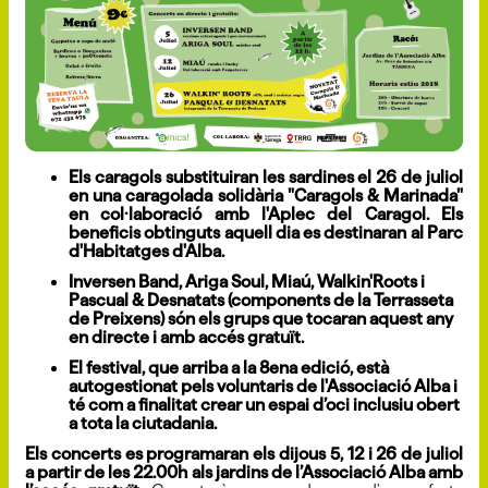
Els caragols substituiran les sardines el 26 de juliol
en una caragolada solidària "Caragols & Marinada"
en col·laboració amb l'Aplec del Caragol. Els
beneficis obtinguts aquell dia es destinaran al Parc
d'Habitatges d'Alba.
Inversen Band, Ariga Soul, Miaú, Walkin'Roots i
Pascual & Desnatats (components de la Terrasseta
de Preixens) són els grups que tocaran aquest any
en directe i amb accés gratuït.
El festival, que arriba a la 8ena edició, està
autogestionat pels voluntaris de l'Associació Alba i
té com a finalitat crear un espai d’oci inclusiu obert
a tota la ciutadania.
Els concerts es programaran els dijous 5, 12 i 26 de juliol
a partir de les 22.00h als jardins de l’Associació Alba amb