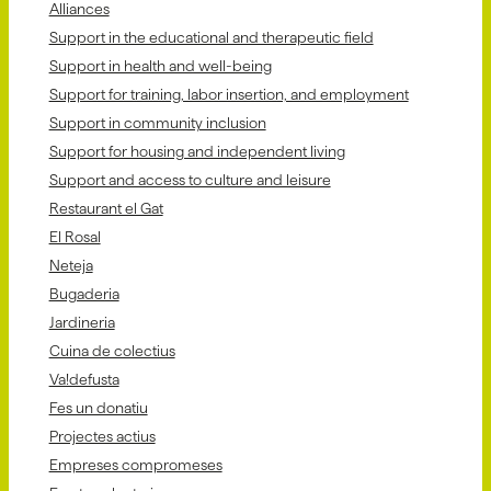
Alliances
Support in the educational and therapeutic field
Support in health and well-being
Support for training, labor insertion, and employment
Support in community inclusion
Support for housing and independent living
Support and access to culture and leisure
Restaurant el Gat
El Rosal
Neteja
Bugaderia
Jardineria
Cuina de colectius
Va!defusta
Fes un donatiu
Projectes actius
Empreses compromeses