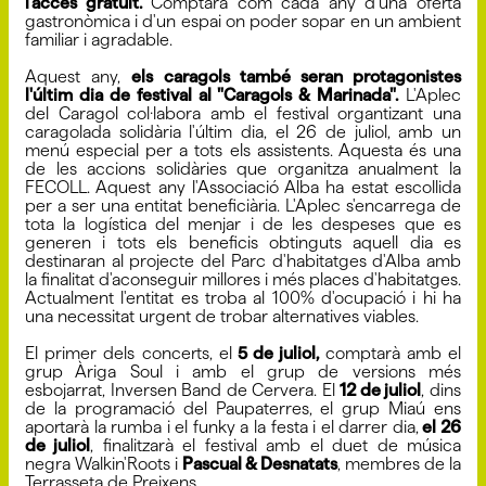
l’accés gratuït.
Comptarà com cada any d'una oferta
gastronòmica i d'un espai on poder sopar en un ambient
familiar i agradable.
Aquest any,
els caragols també seran protagonistes
l'últim dia de festival al "Caragols & Marinada".
L'Aplec
del Caragol col·labora amb el festival organtizant una
caragolada solidària l'últim dia, el 26 de juliol, amb un
menú especial per a tots els assistents. Aquesta és una
de les accions solidàries que organitza anualment la
FECOLL. Aquest any l'Associació Alba ha estat escollida
per a ser una entitat beneficiària. L'Aplec s'encarrega de
tota la logística del menjar i de les despeses que es
generen i tots els beneficis obtinguts aquell dia es
destinaran al projecte del Parc d'habitatges d'Alba amb
la finalitat d'aconseguir millores i més places d'habitatges.
Actualment l'entitat es troba al 100% d'ocupació i hi ha
una necessitat urgent de trobar alternatives viables.
El primer dels concerts, el
5 de juliol,
comptarà amb el
grup Àriga Soul i amb el grup de versions més
esbojarrat, Inversen Band de Cervera. El
12 de juliol
, dins
de la programació del Paupaterres, el grup Miaú ens
aportarà la rumba i el funky a la festa i el darrer dia,
el 26
de juliol
, finalitzarà el festival amb el duet de música
negra Walkin'Roots i
Pascual & Desnatats
, membres de la
Terrasseta de Preixens.