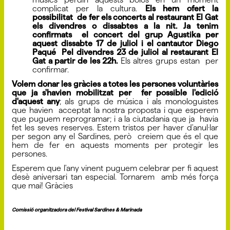
complicat per la cultura.
Els hem ofert la
possibilitat de fer els concerts al restaurant El Gat
els divendres o dissabtes a la nit. Ja tenim
confirmats el concert del grup Agustika per
aquest dissabte 17 de juliol i el cantautor Diego
Paqué Pel divendres 23 de juliol al restaurant El
Gat a partir de les 22h.
Els altres grups estan per
confirmar.
Volem donar les gràcies a totes les persones voluntàries
que ja s'havien mobilitzat per fer possible l'edició
d'aquest any
; als grups de música i als monologuistes
que havien acceptat la nostra proposta i que esperem
que puguem reprogramar; i a la ciutadania que ja havia
fet les seves reserves. Estem tristos per haver d'anul·lar
per segon any el Sardines, però creiem que és el que
hem de fer en aquests moments per protegir les
persones.
Esperem que l'any vinent puguem celebrar per fi aquest
desè aniversari tan especial. Tornarem amb més força
que mai! Gràcies
Comissió organitzadora del Festival Sardines & Marinada