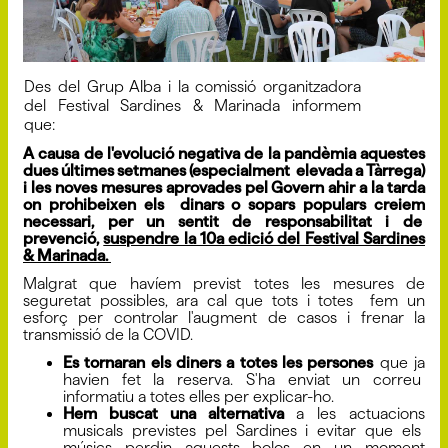
Des del Grup Alba i la comissió organitzadora
del Festival Sardines & Marinada informem
que:
A causa de l'evolució negativa de la pandèmia aquestes
dues últimes setmanes (especialment elevada a Tàrrega)
i les noves mesures aprovades pel Govern ahir a la tarda
on prohibeixen els dinars o sopars populars creiem
necessari, per un sentit de responsabilitat i de
prevenció,
suspendre la 10a edició del Festival Sardines
& Marinada.
Malgrat que havíem previst totes les mesures de
seguretat possibles, ara cal que tots i totes fem un
esforç per controlar l'augment de casos i frenar la
transmissió de la COVID.
Es tornaran els diners a totes les persones
que ja
havien fet la reserva. S'ha enviat un correu
informatiu a totes elles per explicar-ho.
Hem buscat una alternativa
a les actuacions
musicals previstes pel Sardines i evitar que els
músics perdin aquests bolos en un moment