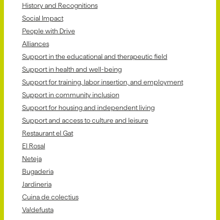
History and Recognitions
Social Impact
People with Drive
Alliances
Support in the educational and therapeutic field
Support in health and well-being
Support for training, labor insertion, and employment
Support in community inclusion
Support for housing and independent living
Support and access to culture and leisure
Restaurant el Gat
El Rosal
Neteja
Bugaderia
Jardineria
Cuina de colectius
Va!defusta