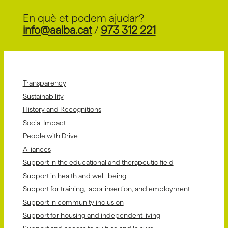
En què et podem ajudar?
info@aalba.cat
/
973 312 221
Transparency
Sustainability
History and Recognitions
Social Impact
People with Drive
Alliances
Support in the educational and therapeutic field
Support in health and well-being
Support for training, labor insertion, and employment
Support in community inclusion
Support for housing and independent living