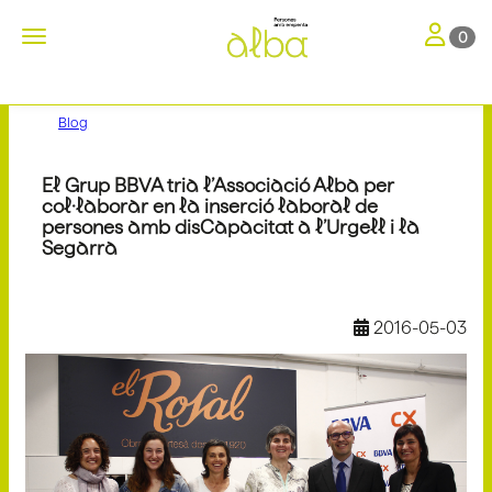
Toggle nav
Toggle navigation
0
Blog
El Grup BBVA tria l’Associació Alba per
col·laborar en la inserció laboral de
persones amb disCapacitat a l’Urgell i la
Segarra
2016-05-03