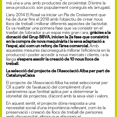
mà una a una, amb productes de proximitat. D’entre la
seva producció, són popularment coneguts els ‘arrugats’.
L’any 2014 El Rosal va iniciar un Pla de Creixement que
ha de durar fins el 2018 amb l’objectiu de crear nous
llocs de treball i millorar diferents aspectes de l’activitat.
Es va realitzar una primera fase que va consistir en el
trasllat de l’obrador a un espai més gran i ara,
gràcies a la
donació del Grup BBVA, inicien la 2a fase que consistirà
en la compra de nova maquinària i la seva adaptació a
l’espai, així com un reforç de l’àrea comercial.
Amb
aquestes mesures s’aconseguirà millorar l’eficiència en la
producció i poder accedir a nous mercats i clients, i a la
llarga
s’espera assolir la creació de 10 nous llocs de
treball.
La selecció del projecte de l’Associació Alba per part de
CatalunyaCaixa
El projecte de l’Associació Alba ha estat seleccionat per
CX a partir de l’avaluació del compliment d’uns
paràmetres que l’entitat aplica per a determinar la
idoneïtat de projectes, d’acord amb la seva visió i valors.
En aquest sentit, el projecte dóna resposta a una
necessitat social d’una importància rellevant, com és la
preservació i creació de llocs de treball de persones
amb discapacitat, alhora que afavoreix el