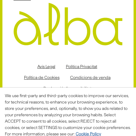
Avis Legal
Politica Privacitat
Política de Cookies
Condicions de venda
Declaració d'accessibilitat
We use first-party and third-party cookies to improve our services,
Canal de denúncies
for technical reasons, to enhance your browsing experience, to
store your preferences, and, optionally, to show you ads related to
your preferences by analyzing your browsing habits. Select
ACCEPT to consent to all cookies, select REJECT to reject all
Aquesta actuació està impulsada i subvencionada pel
Departament d'Empresa i Treball i finançada pel Fons
cookies, or select SETTINGS to customize your cookie preferences.
Social Europeu com a part de la resposta de la Unió
For more information, please see our:
Cookie Policy