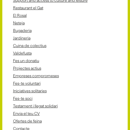
Support and access to culture and leisure
Restaurant el Gat
El Rosal
Neteja
Bugaderia
Jardineria
Cuina de colectius
Va!defusta
Fes un donatiu
Projectes actius
Empreses compromeses
Fes-te voluntari
Iniciatives solitaries
Fes-te soci
Testament i llegat solidari
Envia el teu CV
Ofertes de feina
Contacte