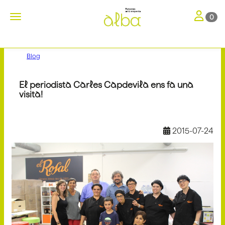
Toggle nav
Toggle navigation
0
Blog
El periodista Carles Capdevila ens fa una
visita!
2015-07-24