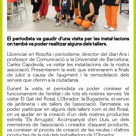
El periodista va gaudir d'una visita per les instal·lacions
on també va poder realitzar alguns dels tallers.
Llicenciat en filosofia i periodisme, director del diari Ara i
professor de Comunicació a la Universitat de Barcelona,
Carles Capdevila, va visitar les instal·lacions de la nostra
associació. Presentavem la web que estrenarem a finals
de juliol a causa de l'augment i la remodelació dels
serveis que oferim a la ciutadania.
Durant la visita, el periodista va poder conèixer el
funcionament de l'entitat i de tots els nostres serveis. Va
visitar El Gat del Rosal, L'Obrador, la Bugaderia, el servei
de jardineria i els tallers de l'associació. Tanmateix, va
poder participar en alguns dels tallers com el del Rosal,
on va ajudar en la creació d'un dels nostres productes
estrella "Els Arrugats". Acompanyat d'en Lluís, un dels
memebres de l'associació i creador d'aquest producte,
va conèixer el procés de creació de les neules i d'altres
productes de la mà dels treballadors de l'Obrador.