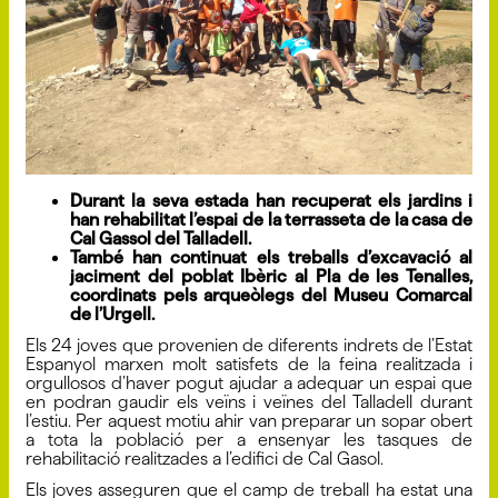
Durant la seva estada han recuperat els jardins i
han rehabilitat l’espai de la terrasseta de la casa de
Cal Gassol del Talladell.
També han continuat els treballs d’excavació al
jaciment del poblat Ibèric al Pla de les Tenalles,
coordinats pels arqueòlegs del Museu Comarcal
de l’Urgell.
Els 24 joves que provenien de diferents indrets de l’Estat
Espanyol marxen molt satisfets de la feina realitzada i
orgullosos d’haver pogut ajudar a adequar un espai que
en podran gaudir els veïns i veïnes del Talladell durant
l’estiu. Per aquest motiu ahir van preparar un sopar obert
a tota la població per a ensenyar les tasques de
rehabilitació realitzades a l’edifici de Cal Gasol.
Els joves asseguren que el camp de treball ha estat una