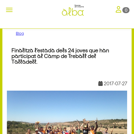
Toggle nav
Toggle navigation
0
Blog
Finalitza l’estada dels 24 joves que han
participat al Camp de Treball del
Talladell.
2017-07-27