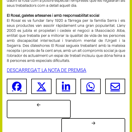
d’abril la rosa com a postre especial i empreses que les regalaran als
seus treballadors com a detall aquell dia.
El Rosal, galetes artesanes i amb responsabilitat social
El Rosal es va fundar l’any 1920 a Tàrrega per la família Serra i els
seus productes van assolir ràpidament una gran popularitat. L’any
2003 es jubila el propietari i cedeix el negoci a l’Associació Alba,
entitat que treballa per a millorar la qualitat de vida de les persones
amb discapacitat intel·lectual i transtorn mental de l’Urgell i la
Segarra. Des d’aleshores El Rosal segueix treballant amb la mateixa
recepta i procés de fa cent anys, amb un alt compromís social ja que
l’obrador és actualment un espai de treball inclsuiu que dóna feina a
8 persones amb especials dificultats.
DESCARREGA'T LA NOTA DE PREMSA