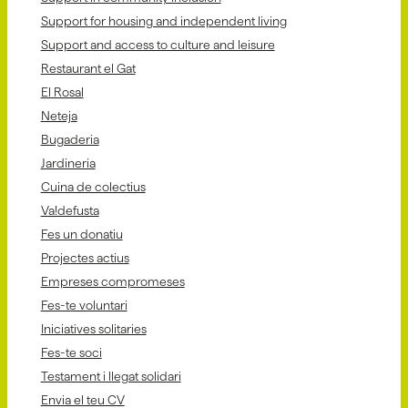
Support for housing and independent living
Support and access to culture and leisure
Restaurant el Gat
El Rosal
Neteja
Bugaderia
Jardineria
Cuina de colectius
Va!defusta
Fes un donatiu
Projectes actius
Empreses compromeses
Fes-te voluntari
Iniciatives solitaries
Fes-te soci
Testament i llegat solidari
Envia el teu CV