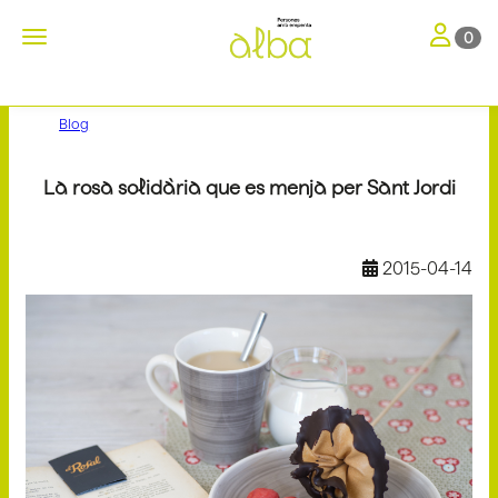
Toggle nav
Toggle navigation
0
Blog
La rosa solidària que es menja per Sant Jordi
2015-04-14