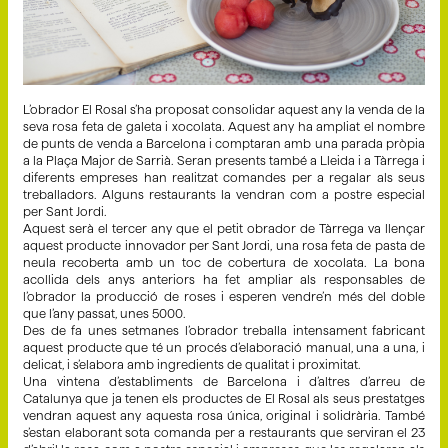
L’obrador El Rosal s’ha proposat consolidar aquest any la venda de la
seva rosa feta de galeta i xocolata. Aquest any ha ampliat el nombre
de punts de venda a Barcelona i comptaran amb una parada pròpia
a la Plaça Major de Sarrià. Seran presents també a Lleida i a Tàrrega i
diferents empreses han realitzat comandes per a regalar als seus
treballadors. Alguns restaurants la vendran com a postre especial
per Sant Jordi.
Aquest serà el tercer any que el petit obrador de Tàrrega va llençar
aquest producte innovador per Sant Jordi, una rosa feta de pasta de
neula recoberta amb un toc de cobertura de xocolata. La bona
acollida dels anys anteriors ha fet ampliar als responsables de
l’obrador la producció de roses i esperen vendre’n més del doble
que l’any passat, unes 5000.
Des de fa unes setmanes l’obrador treballa intensament fabricant
aquest producte que té un procés d’elaboració manual, una a una, i
delicat, i s’elabora amb ingredients de qualitat i proximitat.
Una vintena d’establiments de Barcelona i d’altres d’arreu de
Catalunya que ja tenen els productes de El Rosal als seus prestatges
vendran aquest any aquesta rosa única, original i solidrària. També
s’estan elaborant sota comanda per a restaurants que serviran el 23