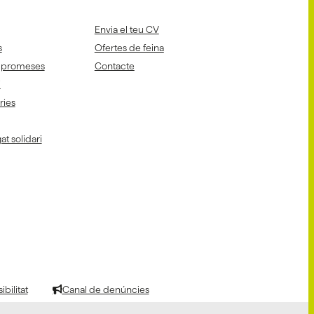
Envia el teu CV
s
Ofertes de feina
mpromeses
Contacte
i
aries
at solidari
bilitat
Canal de denúncies