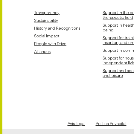
Transparency
Support in the e
therapeutic field
Sustainability
Support in healt
History and Recognitions
being
Social Impact
Support for train
insertion, and 
People with Drive
Support in comm
Alliances
Support for hous
independent livi
Support and acce
and leisure
Avis Legal
Politica Privacitat