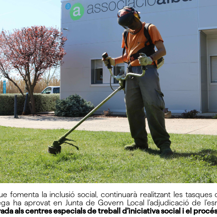
ue fomenta la inclusió social, continuarà realitzant les tasque
rega ha aprovat en Junta de Govern Local l’adjudicació de l’
ada als centres especials de treball d’iniciativa social i el procés