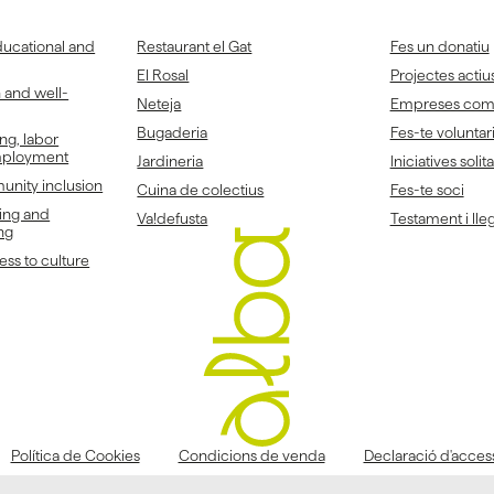
ducational and
Restaurant el Gat
Fes un donatiu
El Rosal
Projectes actiu
h and well-
Neteja
Empreses co
Bugaderia
Fes-te voluntar
ing, labor
employment
Jardineria
Iniciatives solit
unity inclusion
Cuina de colectius
Fes-te soci
ing and
Va!defusta
Testament i lleg
ng
ss to culture
Política de Cookies
Condicions de venda
Declaració d'accessi