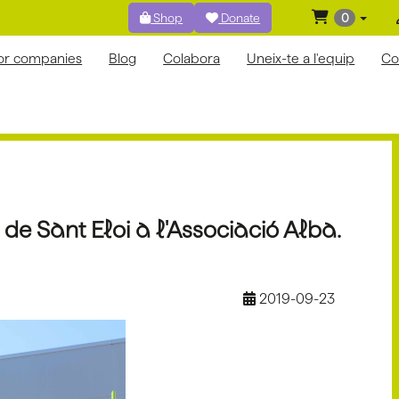
Shop
Donate
0
for companies
Blog
Colabora
Uneix-te a l'equip
Co
de Sant Eloi a l'Associació Alba.
2019-09-23