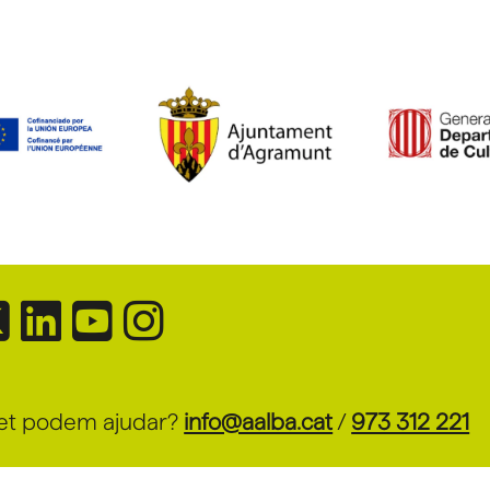
et podem ajudar?
info@aalba.cat
/
973 312 221