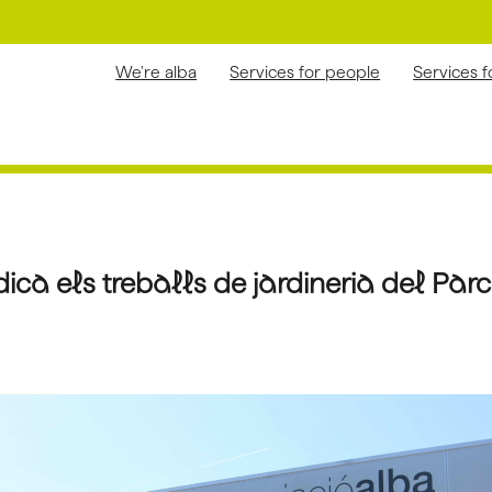
We're alba
Services for people
Services 
ca els treballs de jardineria del Parc 