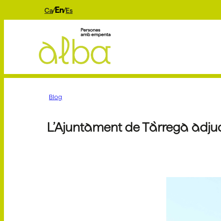
En
Ca
Es
Blog
L’Ajuntament de Tàrrega adjudi