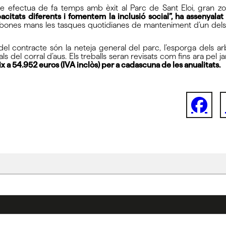
 que efectua de fa temps amb èxit al Parc de Sant Eloi, gran zo
ats diferents i fomentem la inclusió social”, ha assenyalat l
bones mans les tasques quotidianes de manteniment d’un dels 
l contracte són la neteja general del parc, l’esporga dels arbres
imals del corral d’aus. Els treballs seran revisats com fins ara pel
 a 54.952 euros (IVA inclòs) per a cadascuna de les anualitats.