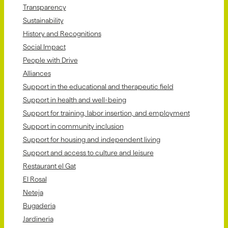
Transparency
Sustainability
History and Recognitions
Social Impact
People with Drive
Alliances
Support in the educational and therapeutic field
Support in health and well-being
Support for training, labor insertion, and employment
Support in community inclusion
Support for housing and independent living
Support and access to culture and leisure
Restaurant el Gat
El Rosal
Neteja
Bugaderia
Jardineria