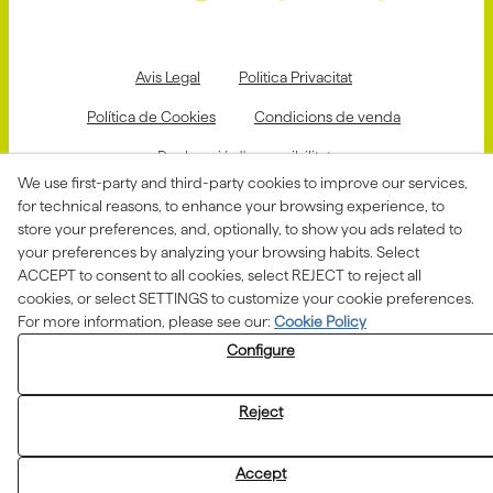
Avis Legal
Politica Privacitat
Política de Cookies
Condicions de venda
Declaració d'accessibilitat
We use first-party and third-party cookies to improve our services,
Canal de denúncies
for technical reasons, to enhance your browsing experience, to
store your preferences, and, optionally, to show you ads related to
your preferences by analyzing your browsing habits. Select
ACCEPT to consent to all cookies, select REJECT to reject all
Aquesta actuació està impulsada i subvencionada pel
Departament d'Empresa i Treball i finançada pel Fons
cookies, or select SETTINGS to customize your cookie preferences.
Social Europeu com a part de la resposta de la Unió
For more information, please see our:
Cookie Policy
Europea a la pandèmia de COVID-19.
Configure
Reject
Accept
© 08/2026 ASSOCIACIÓ ALBA - All rights reserved.