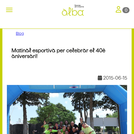
Toggle nav
Toggle navigation
0
Blog
Matinal esportiva per celebrar el 40è
aniversari!
2015-06-15