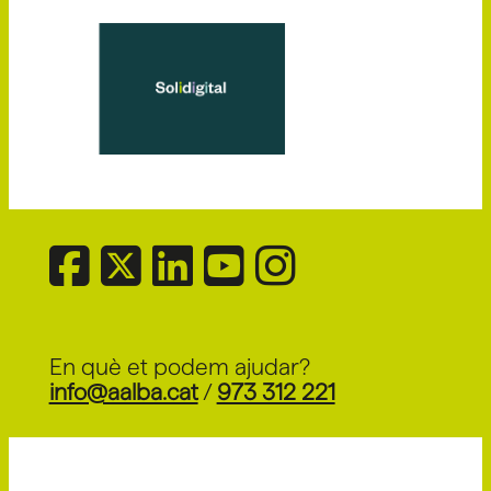
En què et podem ajudar?
info@aalba.cat
/
973 312 221