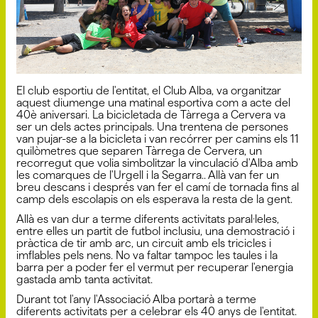
El club esportiu de l'entitat, el Club Alba, va organitzar
aquest diumenge una matinal esportiva com a acte del
40è aniversari. La bicicletada de Tàrrega a Cervera va
ser un dels actes principals. Una trentena de persones
van pujar-se a la bicicleta i van recórrer per camins els 11
quilòmetres que separen Tàrrega de Cervera, un
recorregut que volia simbolitzar la vinculació d'Alba amb
les comarques de l'Urgell i la Segarra.. Allà van fer un
breu descans i després van fer el camí de tornada fins al
camp dels escolapis on els esperava la resta de la gent.
Allà es van dur a terme diferents activitats paral·leles,
entre elles un partit de futbol inclusiu, una demostració i
pràctica de tir amb arc, un circuit amb els tricicles i
imflables pels nens. No va faltar tampoc les taules i la
barra per a poder fer el vermut per recuperar l'energia
gastada amb tanta activitat.
Durant tot l'any l'Associació Alba portarà a terme
diferents activitats per a celebrar els 40 anys de l'entitat.